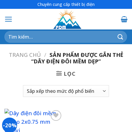
Skip
Chuyên cung cấp thiết bị điện
to
content
Tìm
kiếm:
TRANG CHỦ
/
SẢN PHẨM ĐƯỢC GẮN THẺ
“DÂY ĐIỆN ĐÔI MỀM DẸP”
LỌC
-20%