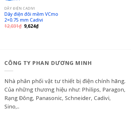
DÂY ĐIỆN CADIVI
Add to
Dây điện đôi mềm VCmo
wishlist
2×0.75 mm Cadivi
Giá
Giá
12,031
₫
9,624
₫
gốc
hiện
là:
tại
12,031₫.
là:
9,624₫.
CÔNG TY PHAN DƯƠNG MINH
Nhà phân phối vật tư thiết bị điện chính hãng.
Của những thương hiệu như: Philips, Paragon,
Rạng Đông, Panasonic, Schneider, Cadivi,
Sino,..