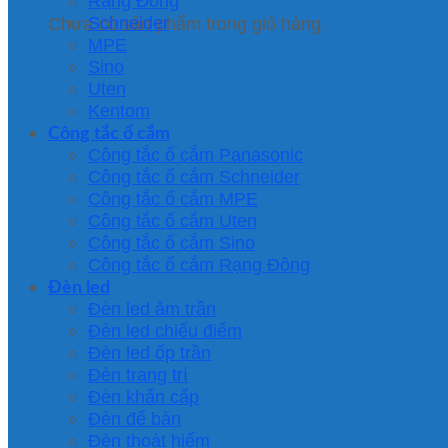
Rạng Đông
Schneider
Chưa có sản phẩm trong giỏ hàng.
MPE
Sino
Uten
Kentom
Công tắc ổ cắm
Công tắc ổ cắm Panasonic
Công tắc ổ cắm Schneider
Công tắc ổ cắm MPE
Công tắc ổ cắm Uten
Công tắc ổ cắm Sino
Công tắc ổ cắm Rạng Đông
Đèn led
Đèn led âm trần
Đèn led chiếu điểm
Đèn led ốp trần
Đèn trang trí
Đèn khẩn cấp
Đèn để bàn
Đèn thoát hiểm