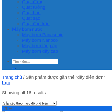
Quạt đứng
Quạt tường
Quạt bàn
Quạt sạc
Quạt đảo trần
Máy bơm nước
Máy bơm Panasonic
Máy bơm Nanoco
Máy bơm tăng áp
Máy bơm đẩy cao
Tìm
kiếm:
Trang chủ
/
Sản phẩm được gắn thẻ “dây điên đơn”
Lọc
Showing all 16 results
-20%