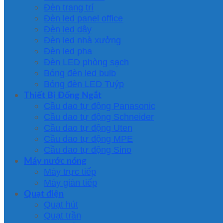
Đèn trang trí
Đèn led panel office
Đèn led dây
Đèn led nhà xưởng
Đèn led pha
Đèn LED phòng sạch
Bóng đèn led bulb
Bóng đèn LED Tuýp
Thiết Bị Đống Ngắt
Cầu dao tự động Panasonic
Cầu dao tự động Schneider
Cầu dao tự động Uten
Cầu dao tự động MPE
Cầu dao tự động Sino
Máy nước nóng
Máy trực tiếp
Máy gián tiếp
Quạt điện
Quạt hút
Quạt trần