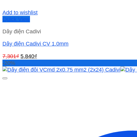
Add to wishlist
Quick View
Dây điện Cadivi
Dây điện Cadivi CV 1.0mm
Giá
Giá
7,301
₫
5,840
₫
gốc
hiện
-20%
là:
tại
7,301₫.
là:
5,840₫.