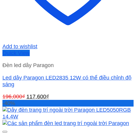
Add to wishlist
Quick View
Đèn led dây Paragon
Led dây Paragon LED2835 12W có thể điều chỉnh độ
sáng
Giá
Giá
196,000
₫
117,600
₫
gốc
hiện
-40%
là:
tại
196,000₫.
là:
117,600₫.