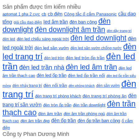
Sản phẩm được tìm kiếm nhiều
cầu dao
cb
cb điện
Công tắc ổ cắm Panasonic
aptomat 1 pha 2 cực
đèn
led âm trần
tổng
đèn ban công
giá cầu dao điện
downlight
đèn downlight âm trần
đèn dây trang trí
đèn led downlight
đèn
đèn led chiếu sáng ngoài trời
đèn led
đèn
led ngoài trời
đèn led sân vườn
đèn led sân vườn chống nước
đèn led
led trang trí
đèn led tròn ốp trần
đèn led tròn
trần
đèn led âm trần
đèn led trần nhà
đèn led
đèn led ốp trần
đèn led ốp trần nổi
âm trần thạch cao
đèn led ốp trần siêu
đèn
đèn nổi trần
đèn nháy trang trí
đèn sân vườn
mỏng
đèn phòng khách
trang trí
đèn
đèn trang trí phòng khách
đèn trang trí phòng ăn
đèn trần
trang trí sân vườn
đèn tròn ốp trần
đèn trần downlight
thạch cao
đèn âm trần
đèn âm trần phòng ngủ
đèn âm trần
đèn ốp trần
đèn ốp trần ban công
ổ cắm
thạch cao
đèn âm trần đẹp
điện
Công ty Phan Dương Minh