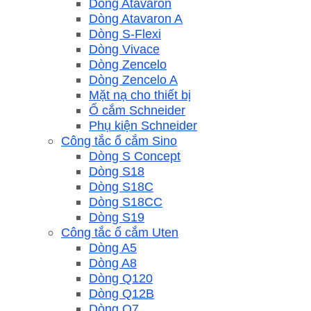
Dòng Atavaron
Dòng Atavaron A
Dòng S-Flexi
Dòng Vivace
Dòng Zencelo
Dòng Zencelo A
Mặt nạ cho thiết bị
Ổ cắm Schneider
Phụ kiện Schneider
Công tắc ổ cắm Sino
Dòng S Concept
Dòng S18
Dòng S18C
Dòng S18CC
Dòng S19
Công tắc ổ cắm Uten
Dòng A5
Dòng A8
Dòng Q120
Dòng Q12B
Dòng Q7