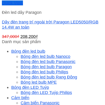
Quick View
Đèn led dây Paragon
Dây đèn trang trí ngoài trời Paragon LED5050/RGB
14.4W an toàn
Giá
Giá
347,000
₫
208,200
₫
gốc
hiện
Danh mục sản phẩm
là:
tại
Bóng đèn led bulb
347,000₫.
là:
Bóng đèn led bulb Nanoco
208,200₫.
Bóng đèn led bulb Panasonic
Bóng đèn led bulb Paragon
Bóng đèn led bulb Philips
Bóng đèn led bulb Rạng Đông
Bóng led bulb MPE
Bóng đèn LED Tuýp
Bóng đèn LED Tuýp Philips
Cảm biến
Cảm biến Panasonic