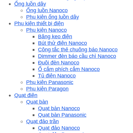
Ống luồn dây
Ống luồn Nanoco
Phụ kiện ống luồn dây
Phụ kiện thiết bị điện
Phụ kiện Nanoco
Băng keo điện
Bút thử điện Nanoco
Công tắc thẻ chuông báo Nanoco
Dimmer đèn báo cầu chì Nanoco
Đuôi đèn Nanoco
Ổ cắm phích cắm Nanoco
Tủ điện Nanoco
Phụ kiện Panasonic
Phụ kiện Paragon
Quạt điện
Quạt bàn
Quạt bàn Nanoco
Quạt bàn Panasonic
Quạt đảo trần
Quạt đảo Nanoco