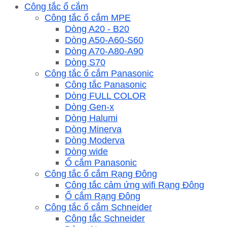
Công tắc ổ cắm
Công tắc ổ cắm MPE
Dòng A20 - B20
Dòng A50-A60-S60
Dòng A70-A80-A90
Dòng S70
Công tắc ổ cắm Panasonic
Công tắc Panasonic
Dòng FULL COLOR
Dòng Gen-x
Dòng Halumi
Dòng Minerva
Dòng Moderva
Dòng wide
Ổ cắm Panasonic
Công tắc ổ cắm Rạng Đông
Công tắc cảm ứng wifi Rạng Đông
Ổ cắm Rạng Đông
Công tắc ổ cắm Schneider
Công tắc Schneider