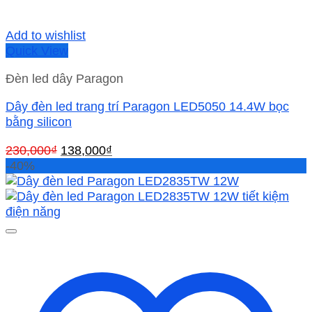
Add to wishlist
Quick View
Đèn led dây Paragon
Dây đèn led trang trí Paragon LED5050 14.4W bọc
bằng silicon
Giá
Giá
230,000
₫
138,000
₫
gốc
hiện
-40%
là:
tại
230,000₫.
là:
138,000₫.