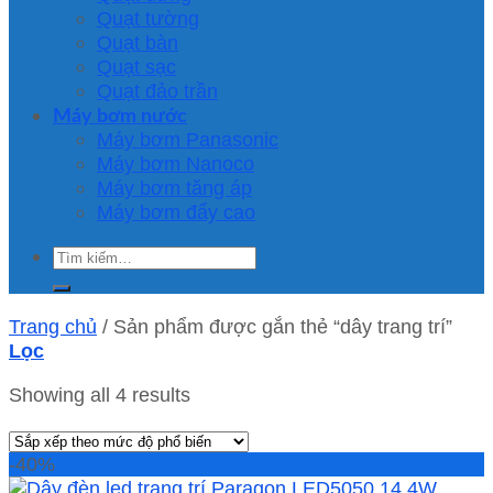
Quạt tường
Quạt bàn
Quạt sạc
Quạt đảo trần
Máy bơm nước
Máy bơm Panasonic
Máy bơm Nanoco
Máy bơm tăng áp
Máy bơm đẩy cao
Tìm
kiếm:
Trang chủ
/
Sản phẩm được gắn thẻ “dây trang trí”
Lọc
Showing all 4 results
-40%