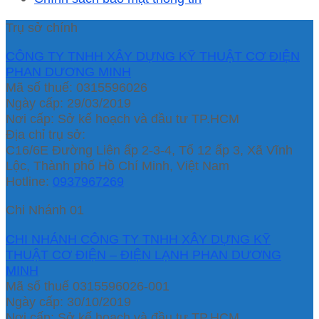
Trụ sở chính
CÔNG TY TNHH XÂY DỰNG KỸ THUẬT CƠ ĐIỆN
PHAN DƯƠNG MINH
Mã số thuế: 0315596026
Ngày cấp: 29/03/2019
Nơi cấp: Sở kế hoạch và đầu tư TP.HCM
Địa chỉ trụ sở:
C16/6E Đường Liên ấp 2-3-4, Tổ 12 ấp 3, Xã Vĩnh
Lộc, Thành phố Hồ Chí Minh, Việt Nam
Hotline:
0937967269
Chi Nhánh 01
CHI NHÁNH CÔNG TY TNHH XÂY DỰNG KỸ
THUẬT CƠ ĐIỆN – ĐIỆN LẠNH PHAN DƯƠNG
MINH
Mã số thuế 0315596026-001
Ngày cấp: 30/10/2019
Nơi cấp: Sở kế hoạch và đầu tư TP.HCM