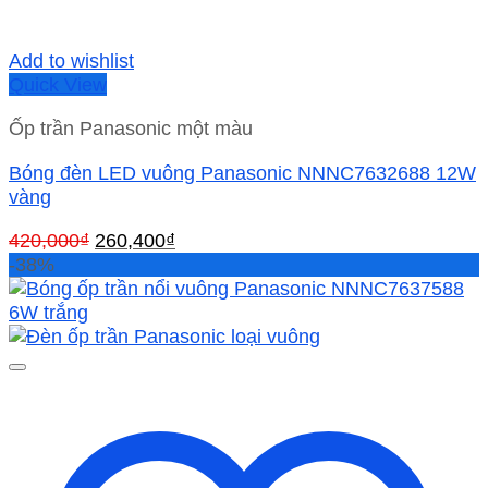
Add to wishlist
Quick View
Ốp trần Panasonic một màu
Bóng đèn LED vuông Panasonic NNNC7632688 12W
vàng
Giá
Giá
420,000
₫
260,400
₫
gốc
hiện
-38%
là:
tại
420,000₫.
là:
260,400₫.