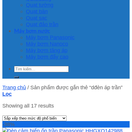
Quạt tường
Quạt bàn
Quạt sạc
Quạt đảo trần
Máy bơm nước
Máy bơm Panasonic
Máy bơm Nanoco
Máy bơm tăng áp
Máy bơm đẩy cao
Tìm
kiếm:
Trang chủ
/
Sản phẩm được gắn thẻ “dđèn áp trần”
Lọc
Showing all 17 results
-38%