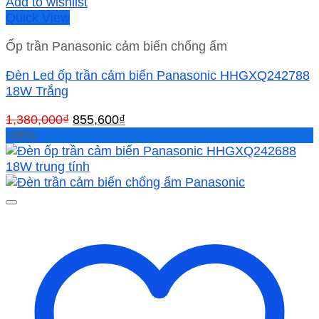
Add to wishlist
Quick View
Ốp trần Panasonic cảm biến chống ẩm
Đèn Led ốp trần cảm biến Panasonic HHGXQ242788
18W Trắng
Giá
Giá
1,380,000
₫
855,600
₫
gốc
hiện
-38%
là:
tại
1,380,000₫.
là:
855,600₫.