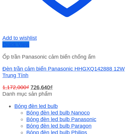
Add to wishlist
Quick View
Ốp trần Panasonic cảm biến chống ẩm
Đèn trần cảm biến Panasonic HHGXQ142888 12W
Trung Tính
Giá
Giá
1,172,000
₫
726,640
₫
gốc
hiện
Danh mục sản phẩm
là:
tại
Bóng đèn led bulb
1,172,000₫.
là:
Bóng đèn led bulb Nanoco
726,640₫.
Bóng đèn led bulb Panasonic
Bóng đèn led bulb Paragon
Bóng đèn led bulb Philips