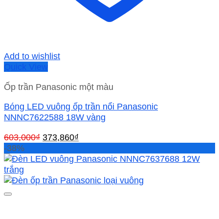
Add to wishlist
Quick View
Ốp trần Panasonic một màu
Bóng LED vuông ốp trần nổi Panasonic
NNNC7622588 18W vàng
Giá
Giá
603,000
₫
373,860
₫
gốc
hiện
-38%
là:
tại
603,000₫.
là:
373,860₫.