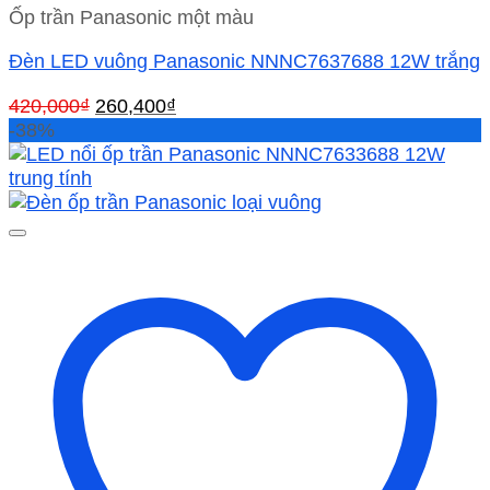
Ốp trần Panasonic một màu
Đèn LED vuông Panasonic NNNC7637688 12W trắng
Giá
Giá
420,000
₫
260,400
₫
gốc
hiện
-38%
là:
tại
420,000₫.
là:
260,400₫.