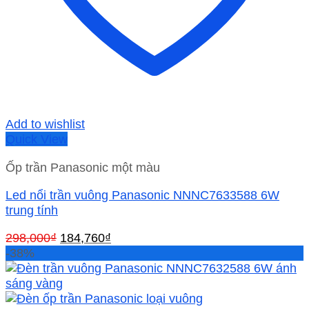
Add to wishlist
Quick View
Ốp trần Panasonic một màu
Led nổi trần vuông Panasonic NNNC7633588 6W
trung tính
Giá
Giá
298,000
₫
184,760
₫
gốc
hiện
-38%
là:
tại
298,000₫.
là:
184,760₫.