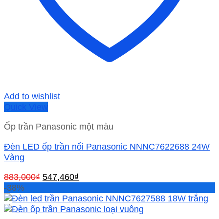
Add to wishlist
Quick View
Ốp trần Panasonic một màu
Đèn LED ốp trần nổi Panasonic NNNC7622688 24W
Vàng
Giá
Giá
883,000
₫
547,460
₫
gốc
hiện
-38%
là:
tại
883,000₫.
là: