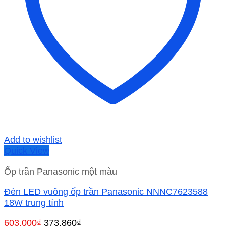
Add to wishlist
Quick View
Ốp trần Panasonic một màu
Đèn LED vuông ốp trần Panasonic NNNC7623588
18W trung tính
Giá
Giá
603,000
₫
373,860
₫