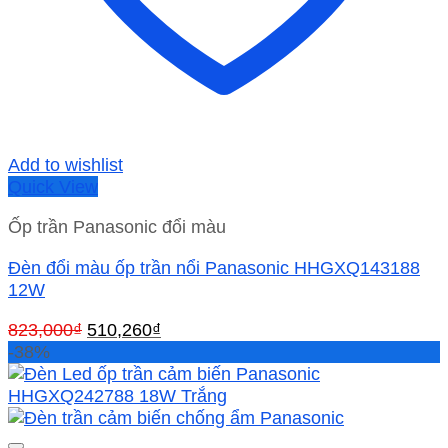
Add to wishlist
Quick View
Ốp trần Panasonic đổi màu
Đèn đổi màu ốp trần nổi Panasonic HHGXQ143188
12W
Giá
Giá
823,000
₫
510,260
₫
gốc
hiện
-38%
là:
tại
823,000₫.
là:
510,260₫.