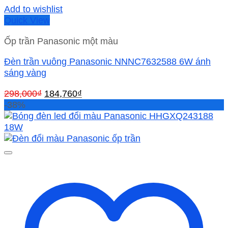
Add to wishlist
Quick View
Ốp trần Panasonic một màu
Đèn trần vuông Panasonic NNNC7632588 6W ánh
sáng vàng
Giá
Giá
298,000
₫
184,760
₫
gốc
hiện
-38%
là:
tại
298,000₫.
là:
184,760₫.