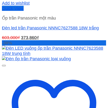
Add to wishlist
Quick View
Ốp trần Panasonic một màu
Đèn led trần Panasonic NNNC7627588 18W trắng
Giá
Giá
603,000
₫
373,860
₫
gốc
hiện
-38%
là:
tại
603,000₫.
là:
373,860₫.