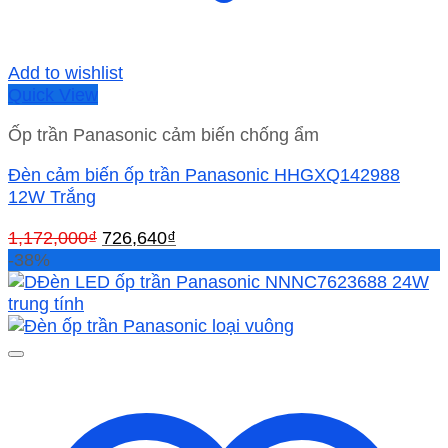
Add to wishlist
Quick View
Ốp trần Panasonic cảm biến chống ẩm
Đèn cảm biến ốp trần Panasonic HHGXQ142988
12W Trắng
Giá
Giá
1,172,000
₫
726,640
₫
gốc
hiện
-38%
là:
tại
1,172,000₫.
là:
726,640₫.