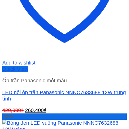
Add to wishlist
Quick View
Ốp trần Panasonic một màu
LED nổi ốp trần Panasonic NNNC7633688 12W trung
tính
Giá
Giá
420,000
₫
260,400
₫
gốc
hiện
-38%
là:
tại
420,000₫.
là: