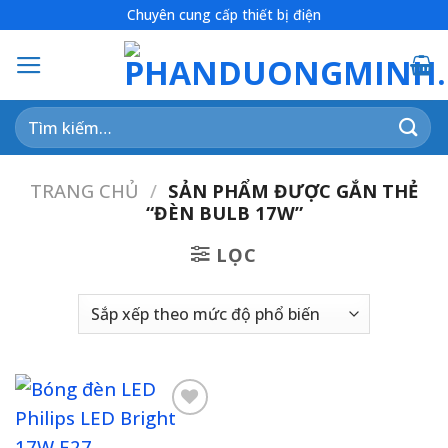
Skip
Chuyên cung cấp thiết bị điện
to
content
Tìm
kiếm:
TRANG CHỦ
/
SẢN PHẨM ĐƯỢC GẮN THẺ
“ĐÈN BULB 17W”
LỌC