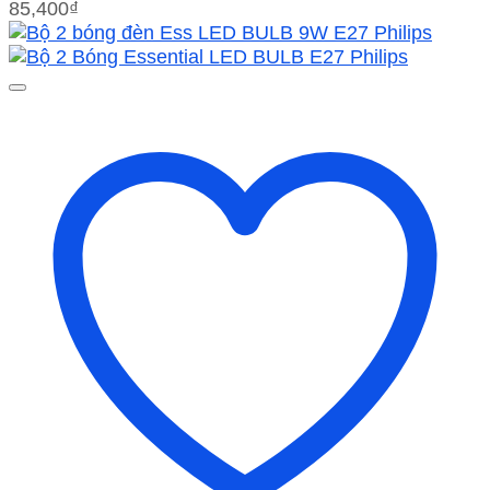
85,400
₫