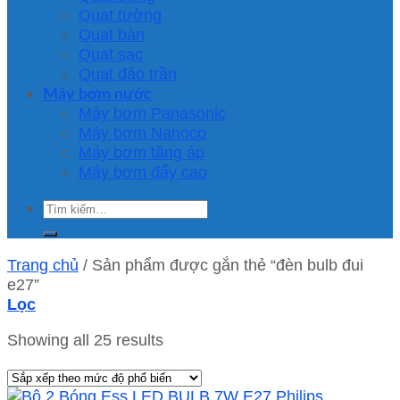
Quạt tường
Quạt bàn
Quạt sạc
Quạt đảo trần
Máy bơm nước
Máy bơm Panasonic
Máy bơm Nanoco
Máy bơm tăng áp
Máy bơm đẩy cao
Tìm
kiếm:
Trang chủ
/
Sản phẩm được gắn thẻ “đèn bulb đui
e27”
Lọc
Showing all 25 results