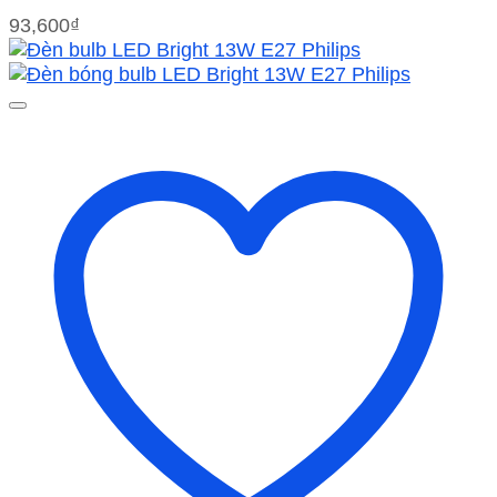
93,600
₫