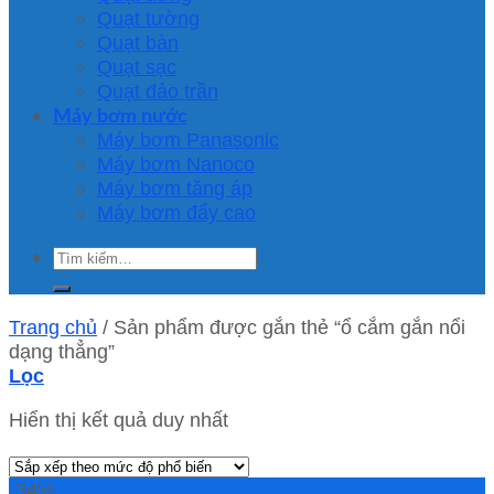
Quạt tường
Quạt bàn
Quạt sạc
Quạt đảo trần
Máy bơm nước
Máy bơm Panasonic
Máy bơm Nanoco
Máy bơm tăng áp
Máy bơm đẩy cao
Tìm
kiếm:
Trang chủ
/
Sản phẩm được gắn thẻ “ổ cắm gắn nổi
dạng thẳng”
Lọc
Hiển thị kết quả duy nhất
-34%