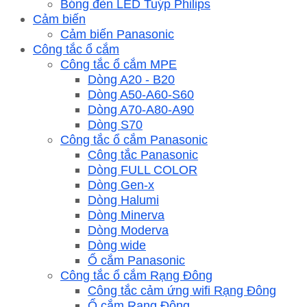
Bóng đèn LED Tuýp Philips
Cảm biến
Cảm biến Panasonic
Công tắc ổ cắm
Công tắc ổ cắm MPE
Dòng A20 - B20
Dòng A50-A60-S60
Dòng A70-A80-A90
Dòng S70
Công tắc ổ cắm Panasonic
Công tắc Panasonic
Dòng FULL COLOR
Dòng Gen-x
Dòng Halumi
Dòng Minerva
Dòng Moderva
Dòng wide
Ổ cắm Panasonic
Công tắc ổ cắm Rạng Đông
Công tắc cảm ứng wifi Rạng Đông
Ổ cắm Rạng Đông