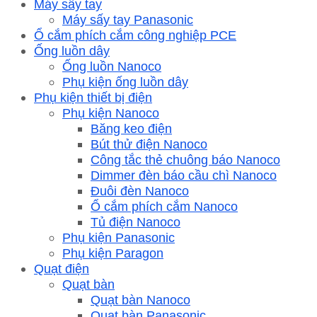
Máy sấy tay
Máy sấy tay Panasonic
Ổ cắm phích cắm công nghiệp PCE
Ống luồn dây
Ống luồn Nanoco
Phụ kiện ống luồn dây
Phụ kiện thiết bị điện
Phụ kiện Nanoco
Băng keo điện
Bút thử điện Nanoco
Công tắc thẻ chuông báo Nanoco
Dimmer đèn báo cầu chì Nanoco
Đuôi đèn Nanoco
Ổ cắm phích cắm Nanoco
Tủ điện Nanoco
Phụ kiện Panasonic
Phụ kiện Paragon
Quạt điện
Quạt bàn
Quạt bàn Nanoco
Quạt bàn Panasonic