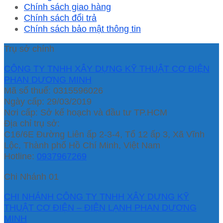
Chính sách giao hàng
Chính sách đổi trả
Chính sách bảo mật thông tin
Trụ sở chính
CÔNG TY TNHH XÂY DỰNG KỸ THUẬT CƠ ĐIỆN
PHAN DƯƠNG MINH
Mã số thuế: 0315596026
Ngày cấp: 29/03/2019
Nơi cấp: Sở kế hoạch và đầu tư TP.HCM
Địa chỉ trụ sở:
C16/6E Đường Liên ấp 2-3-4, Tổ 12 ấp 3, Xã Vĩnh
Lộc, Thành phố Hồ Chí Minh, Việt Nam
Hotline:
0937967269
Chi Nhánh 01
CHI NHÁNH CÔNG TY TNHH XÂY DỰNG KỸ
THUẬT CƠ ĐIỆN – ĐIỆN LẠNH PHAN DƯƠNG
MINH