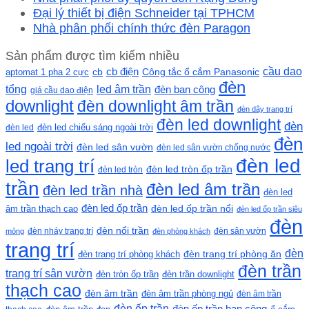
Đại lý thiết bị điện Schneider tại TPHCM
Nhà phân phối chính thức đèn Paragon
Sản phẩm được tìm kiếm nhiều
cầu dao
cb
cb điện
Công tắc ổ cắm Panasonic
aptomat 1 pha 2 cực
đèn
led âm trần
tổng
đèn ban công
giá cầu dao điện
downlight
đèn downlight âm trần
đèn dây trang trí
đèn led downlight
đèn
đèn led chiếu sáng ngoài trời
đèn led
đèn
led ngoài trời
đèn led sân vườn
đèn led sân vườn chống nước
đèn led
led trang trí
đèn led tròn ốp trần
đèn led tròn
trần
đèn led âm trần
đèn led trần nhà
đèn led
đèn led ốp trần
đèn led ốp trần nổi
âm trần thạch cao
đèn led ốp trần siêu
đèn
đèn nổi trần
đèn nháy trang trí
đèn sân vườn
mỏng
đèn phòng khách
trang trí
đèn
đèn trang trí phòng khách
đèn trang trí phòng ăn
đèn trần
trang trí sân vườn
đèn tròn ốp trần
đèn trần downlight
thạch cao
đèn âm trần
đèn âm trần phòng ngủ
đèn âm trần
đèn ốp trần
đèn ốp trần ban công