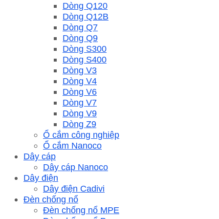
Dòng Q120
Dòng Q12B
Dòng Q7
Dòng Q9
Dòng S300
Dòng S400
Dòng V3
Dòng V4
Dòng V6
Dòng V7
Dòng V9
Dòng Z9
Ổ cắm công nghiệp
Ổ cắm Nanoco
Dây cáp
Dây cáp Nanoco
Dây điện
Dây điện Cadivi
Đèn chống nổ
Đèn chống nổ MPE