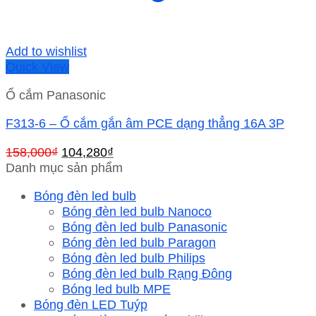
Add to wishlist
Quick View
Ổ cắm Panasonic
F313-6 – Ổ cắm gắn âm PCE dạng thẳng 16A 3P
Giá
Giá
158,000
₫
104,280
₫
gốc
hiện
Danh mục sản phẩm
là:
tại
Bóng đèn led bulb
158,000₫.
là:
Bóng đèn led bulb Nanoco
104,280₫.
Bóng đèn led bulb Panasonic
Bóng đèn led bulb Paragon
Bóng đèn led bulb Philips
Bóng đèn led bulb Rạng Đông
Bóng led bulb MPE
Bóng đèn LED Tuýp