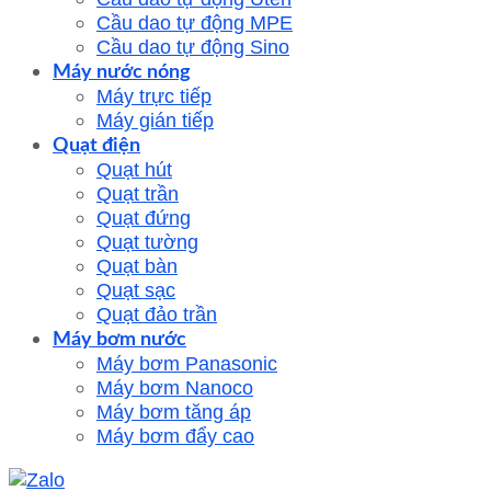
Cầu dao tự động MPE
Cầu dao tự động Sino
Máy nước nóng
Máy trực tiếp
Máy gián tiếp
Quạt điện
Quạt hút
Quạt trần
Quạt đứng
Quạt tường
Quạt bàn
Quạt sạc
Quạt đảo trần
Máy bơm nước
Máy bơm Panasonic
Máy bơm Nanoco
Máy bơm tăng áp
Máy bơm đẩy cao