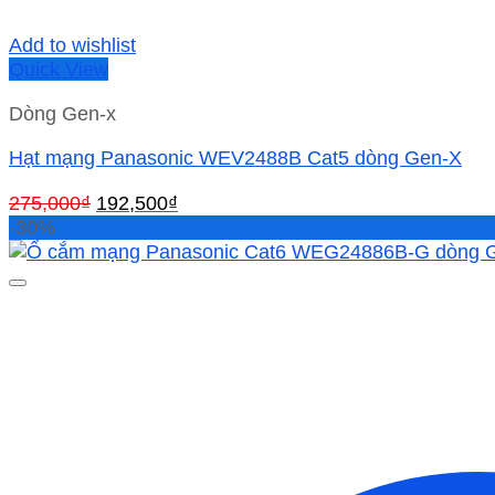
Add to wishlist
Quick View
Dòng Gen-x
Hạt mạng Panasonic WEV2488B Cat5 dòng Gen-X
Giá
Giá
275,000
₫
192,500
₫
gốc
hiện
-30%
là:
tại
275,000₫.
là:
192,500₫.