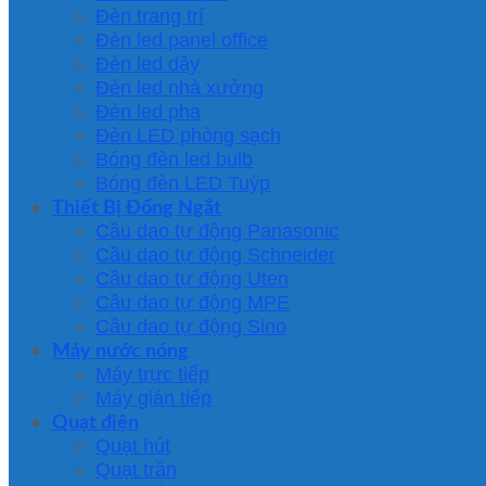
Đèn trang trí
Đèn led panel office
Đèn led dây
Đèn led nhà xưởng
Đèn led pha
Đèn LED phòng sạch
Bóng đèn led bulb
Bóng đèn LED Tuýp
Thiết Bị Đống Ngắt
Cầu dao tự động Panasonic
Cầu dao tự động Schneider
Cầu dao tự động Uten
Cầu dao tự động MPE
Cầu dao tự động Sino
Máy nước nóng
Máy trực tiếp
Máy gián tiếp
Quạt điện
Quạt hút
Quạt trần