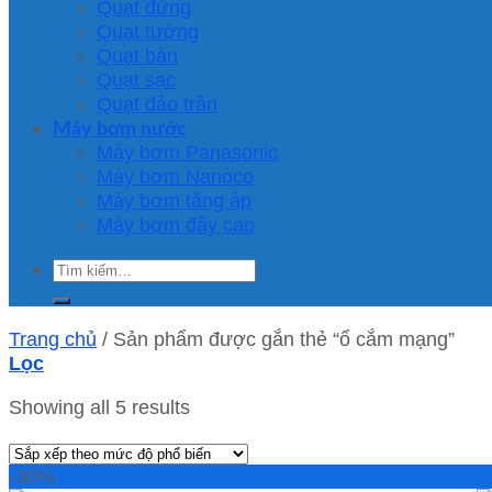
Quạt đứng
Quạt tường
Quạt bàn
Quạt sạc
Quạt đảo trần
Máy bơm nước
Máy bơm Panasonic
Máy bơm Nanoco
Máy bơm tăng áp
Máy bơm đẩy cao
Tìm
kiếm:
Trang chủ
/
Sản phẩm được gắn thẻ “ổ cắm mạng”
Lọc
Showing all 5 results
-30%