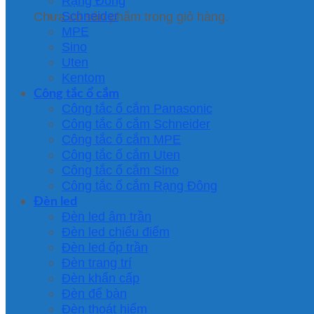
Rạng Đông
Schneider
Chưa có sản phẩm trong giỏ hàng.
MPE
Sino
Uten
Kentom
Công tắc ổ cắm
Công tắc ổ cắm Panasonic
Công tắc ổ cắm Schneider
Công tắc ổ cắm MPE
Công tắc ổ cắm Uten
Công tắc ổ cắm Sino
Công tắc ổ cắm Rạng Đông
Đèn led
Đèn led âm trần
Đèn led chiếu điểm
Đèn led ốp trần
Đèn trang trí
Đèn khẩn cấp
Đèn để bàn
Đèn thoát hiểm