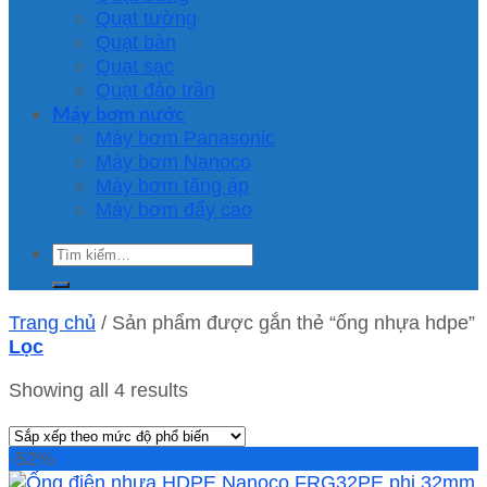
Quạt tường
Quạt bàn
Quạt sạc
Quạt đảo trần
Máy bơm nước
Máy bơm Panasonic
Máy bơm Nanoco
Máy bơm tăng áp
Máy bơm đẩy cao
Tìm
kiếm:
Trang chủ
/
Sản phẩm được gắn thẻ “ống nhựa hdpe”
Lọc
Showing all 4 results
-52%