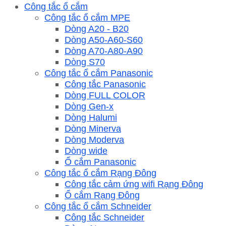
Công tắc ổ cắm
Công tắc ổ cắm MPE
Dòng A20 - B20
Dòng A50-A60-S60
Dòng A70-A80-A90
Dòng S70
Công tắc ổ cắm Panasonic
Công tắc Panasonic
Dòng FULL COLOR
Dòng Gen-x
Dòng Halumi
Dòng Minerva
Dòng Moderva
Dòng wide
Ổ cắm Panasonic
Công tắc ổ cắm Rạng Đông
Công tắc cảm ứng wifi Rạng Đông
Ổ cắm Rạng Đông
Công tắc ổ cắm Schneider
Công tắc Schneider