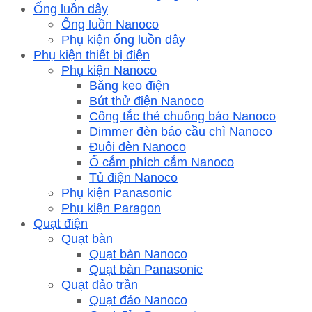
Ống luồn dây
Ống luồn Nanoco
Phụ kiện ống luồn dây
Phụ kiện thiết bị điện
Phụ kiện Nanoco
Băng keo điện
Bút thử điện Nanoco
Công tắc thẻ chuông báo Nanoco
Dimmer đèn báo cầu chì Nanoco
Đuôi đèn Nanoco
Ổ cắm phích cắm Nanoco
Tủ điện Nanoco
Phụ kiện Panasonic
Phụ kiện Paragon
Quạt điện
Quạt bàn
Quạt bàn Nanoco
Quạt bàn Panasonic
Quạt đảo trần
Quạt đảo Nanoco