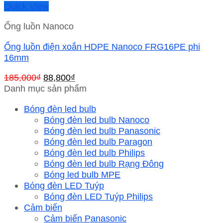
Quick View
Ống luồn Nanoco
Ống luồn điện xoắn HDPE Nanoco FRG16PE phi
16mm
Giá
Giá
185,000
₫
88,800
₫
gốc
hiện
Danh mục sản phẩm
là:
tại
Bóng đèn led bulb
185,000₫.
là:
Bóng đèn led bulb Nanoco
88,800₫.
Bóng đèn led bulb Panasonic
Bóng đèn led bulb Paragon
Bóng đèn led bulb Philips
Bóng đèn led bulb Rạng Đông
Bóng led bulb MPE
Bóng đèn LED Tuýp
Bóng đèn LED Tuýp Philips
Cảm biến
Cảm biến Panasonic