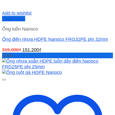
Add to wishlist
Quick View
Ống luồn Nanoco
Ống điện nhựa HDPE Nanoco FRG32PE phi 32mm
Giá
Giá
315,000
₫
151,200
₫
gốc
hiện
-52%
là:
tại
315,000₫.
là:
151,200₫.