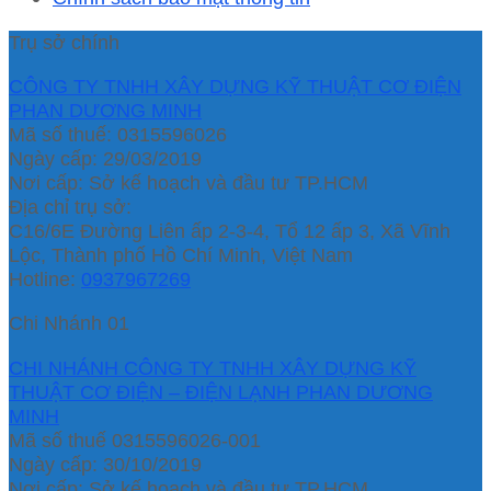
Trụ sở chính
CÔNG TY TNHH XÂY DỰNG KỸ THUẬT CƠ ĐIỆN
PHAN DƯƠNG MINH
Mã số thuế: 0315596026
Ngày cấp: 29/03/2019
Nơi cấp: Sở kế hoạch và đầu tư TP.HCM
Địa chỉ trụ sở:
C16/6E Đường Liên ấp 2-3-4, Tổ 12 ấp 3, Xã Vĩnh
Lộc, Thành phố Hồ Chí Minh, Việt Nam
Hotline:
0937967269
Chi Nhánh 01
CHI NHÁNH CÔNG TY TNHH XÂY DỰNG KỸ
THUẬT CƠ ĐIỆN – ĐIỆN LẠNH PHAN DƯƠNG
MINH
Mã số thuế 0315596026-001
Ngày cấp: 30/10/2019
Nơi cấp: Sở kế hoạch và đầu tư TP.HCM