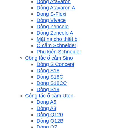
Dòng Atavaron
Dòng Atavaron A
Dòng S-Flexi
Dòng Vivace
Dòng Zencelo
Dòng Zencelo A
Mặt nạ cho thiết bị
Ổ cắm Schneider
Phụ kiện Schneider
Công tắc ổ cắm Sino
Dòng S Concept
Dòng S18
Dòng S18C
Dòng S18CC
Dòng S19
Công tắc ổ cắm Uten
Dòng A5
Dòng A8
Dòng Q120
Dòng Q12B
Dòng Q7