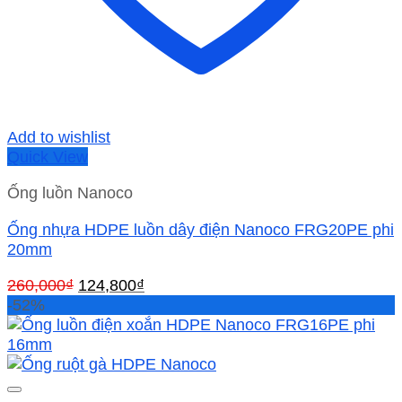
Add to wishlist
Quick View
Ống luồn Nanoco
Ống nhựa HDPE luồn dây điện Nanoco FRG20PE phi
20mm
Giá
Giá
260,000
₫
124,800
₫
gốc
hiện
-52%
là:
tại
260,000₫.
là:
124,800₫.