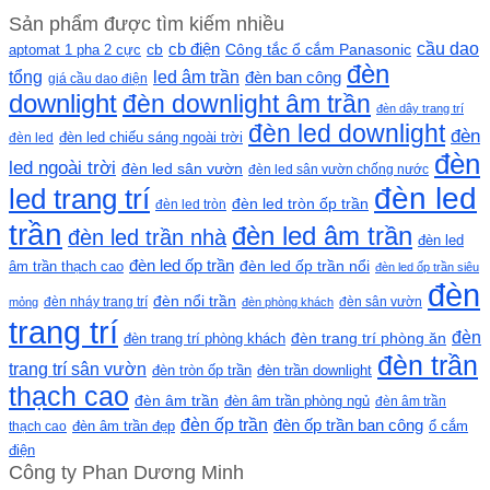
Sản phẩm được tìm kiếm nhiều
cầu dao
cb
cb điện
Công tắc ổ cắm Panasonic
aptomat 1 pha 2 cực
đèn
led âm trần
tổng
đèn ban công
giá cầu dao điện
downlight
đèn downlight âm trần
đèn dây trang trí
đèn led downlight
đèn
đèn led chiếu sáng ngoài trời
đèn led
đèn
led ngoài trời
đèn led sân vườn
đèn led sân vườn chống nước
đèn led
led trang trí
đèn led tròn ốp trần
đèn led tròn
trần
đèn led âm trần
đèn led trần nhà
đèn led
đèn led ốp trần
đèn led ốp trần nổi
âm trần thạch cao
đèn led ốp trần siêu
đèn
đèn nổi trần
đèn nháy trang trí
đèn sân vườn
mỏng
đèn phòng khách
trang trí
đèn
đèn trang trí phòng khách
đèn trang trí phòng ăn
đèn trần
trang trí sân vườn
đèn tròn ốp trần
đèn trần downlight
thạch cao
đèn âm trần
đèn âm trần phòng ngủ
đèn âm trần
đèn ốp trần
đèn ốp trần ban công
ổ cắm
thạch cao
đèn âm trần đẹp
điện
Công ty Phan Dương Minh