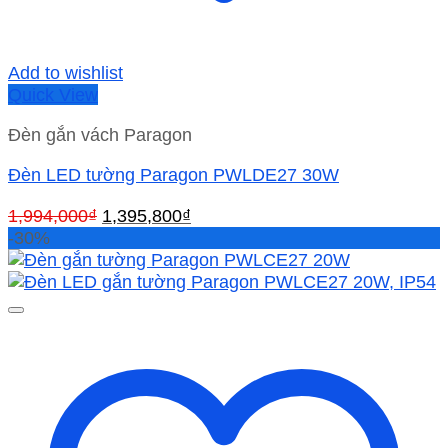
Add to wishlist
Quick View
Đèn gắn vách Paragon
Đèn LED tường Paragon PWLDE27 30W
Giá
Giá
1,994,000
₫
1,395,800
₫
gốc
hiện
-30%
là:
tại
1,994,000₫.
là:
1,395,800₫.