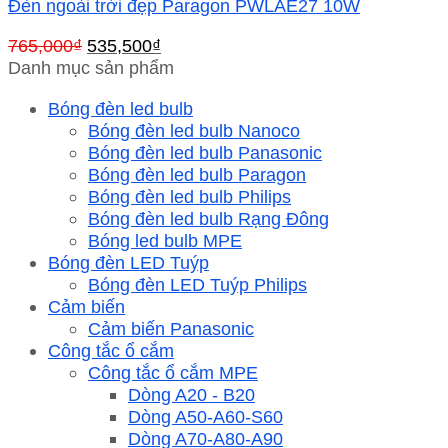
Đèn ngoài trời đẹp Paragon PWLAE27 10W
Giá
Giá
765,000
₫
535,500
₫
gốc
hiện
Danh mục sản phẩm
là:
tại
Bóng đèn led bulb
765,000₫.
là:
Bóng đèn led bulb Nanoco
535,500₫.
Bóng đèn led bulb Panasonic
Bóng đèn led bulb Paragon
Bóng đèn led bulb Philips
Bóng đèn led bulb Rạng Đông
Bóng led bulb MPE
Bóng đèn LED Tuýp
Bóng đèn LED Tuýp Philips
Cảm biến
Cảm biến Panasonic
Công tắc ổ cắm
Công tắc ổ cắm MPE
Dòng A20 - B20
Dòng A50-A60-S60
Dòng A70-A80-A90