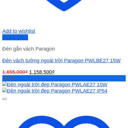
Add to wishlist
Quick View
Đèn gắn vách Paragon
Đèn vách tường ngoài trời Paragon PWLBE27 15W
Giá
Giá
1,655,000
₫
1,158,500
₫
gốc
hiện
-30%
là:
tại
1,655,000₫.
là:
1,158,500₫.