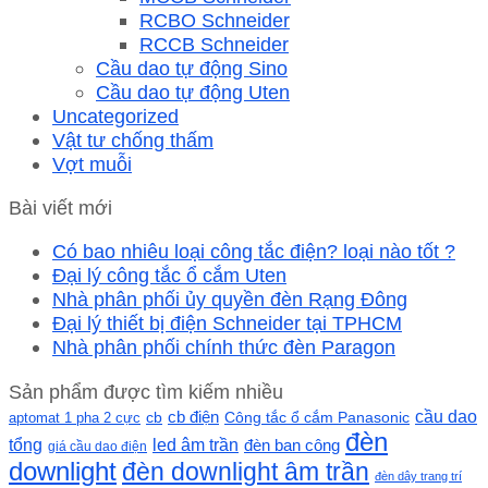
RCBO Schneider
RCCB Schneider
Cầu dao tự động Sino
Cầu dao tự động Uten
Uncategorized
Vật tư chống thấm
Vợt muỗi
Bài viết mới
Có bao nhiêu loại công tắc điện? loại nào tốt ?
Đại lý công tắc ổ cắm Uten
Nhà phân phối ủy quyền đèn Rạng Đông
Đại lý thiết bị điện Schneider tại TPHCM
Nhà phân phối chính thức đèn Paragon
Sản phẩm được tìm kiếm nhiều
cầu dao
cb
cb điện
Công tắc ổ cắm Panasonic
aptomat 1 pha 2 cực
đèn
led âm trần
tổng
đèn ban công
giá cầu dao điện
downlight
đèn downlight âm trần
đèn dây trang trí