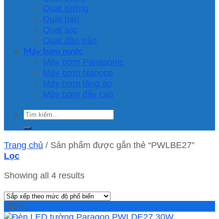
Quạt tường
Quạt bàn
Quạt sạc
Quạt đảo trần
Máy bơm nước
Máy bơm Panasonic
Máy bơm Nanoco
Máy bơm tăng áp
Máy bơm đẩy cao
Tìm
kiếm:
Trang chủ
/
Sản phẩm được gắn thẻ “PWLBE27”
Lọc
Showing all 4 results
-30%