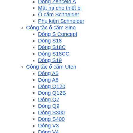
Dòng Zencelo A
Mặt nạ cho thiết bị
Ổ cắm Schneider
Phụ kiện Schneider
Công tắc ổ cắm Sino
Dòng S Concept
Dòng S18
Dòng S18C
Dòng S18CC
Dòng S19
Công tắc ổ cắm Uten
Dòng A5
Dòng A8
Dòng Q120
Dòng Q12B
Dòng Q7
Dòng Q9
Dòng S300
Dòng S400
Dòng V3
Dòng V4