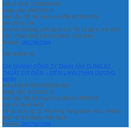
Mã số thuế: 0315596026
Ngày cấp: 29/03/2019
Nơi cấp: Sở kế hoạch và đầu tư TP.HCM
Địa chỉ trụ sở:
C16/6E Đường Liên ấp 2-3-4, Tổ 12 ấp 3, Xã Vĩnh
Lộc, Thành phố Hồ Chí Minh, Việt Nam
Hotline:
0937967269
Chi Nhánh 01
CHI NHÁNH CÔNG TY TNHH XÂY DỰNG KỸ
THUẬT CƠ ĐIỆN – ĐIỆN LẠNH PHAN DƯƠNG
MINH
Mã số thuế 0315596026-001
Ngày cấp: 30/10/2019
Nơi cấp: Sở kế hoạch và đầu tư TP.HCM
Địa chỉ chi nhánh:
Số 40 Đường 12, Phường Tăng Nhơn Phú, Thành
phố Hồ Chí Minh, Việt Nam
Hotline:
0937967269