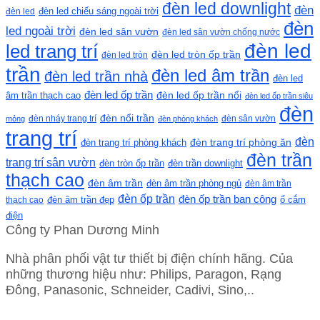
đèn led downlight
đèn
đèn led chiếu sáng ngoài trời
đèn led
đèn
led ngoài trời
đèn led sân vườn
đèn led sân vườn chống nước
đèn led
led trang trí
đèn led tròn ốp trần
đèn led tròn
trần
đèn led âm trần
đèn led trần nhà
đèn led
đèn led ốp trần
đèn led ốp trần nổi
âm trần thạch cao
đèn led ốp trần siêu
đèn
đèn nổi trần
đèn nháy trang trí
đèn sân vườn
mỏng
đèn phòng khách
trang trí
đèn
đèn trang trí phòng khách
đèn trang trí phòng ăn
đèn trần
trang trí sân vườn
đèn tròn ốp trần
đèn trần downlight
thạch cao
đèn âm trần
đèn âm trần phòng ngủ
đèn âm trần
đèn ốp trần
đèn ốp trần ban công
ổ cắm
thạch cao
đèn âm trần đẹp
điện
Công ty Phan Dương Minh
Nhà phân phối vật tư thiết bị điện chính hãng. Của
những thương hiệu như: Philips, Paragon, Rạng
Đông, Panasonic, Schneider, Cadivi, Sino,..