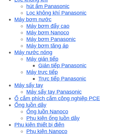
hút ẩm Panasonic
Lọc không khí Panasonic
Máy bơm nước
Máy bơm đẩy cao
Máy bơm Nanoco
Máy bơm Panasonic
Máy bơm tăng áp
Máy nước nóng
Máy gián tiếp
Gián tiếp Panasonic
Máy trực tiếp
Trực tiếp Panasonic
Máy sấy tay
Máy sấy tay Panasonic
Ổ cắm phích cắm công nghiệp PCE
Ống luồn dây
Ống luồn Nanoco
Phụ kiện ống luồn dây
Phụ kiện thiết bị điện
Phụ kiện Nanoco