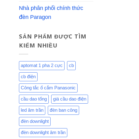
Nhà phân phối chính thức
đèn Paragon
SẢN PHẨM ĐƯỢC TÌM
KIẾM NHIỀU
aptomat 1 pha 2 cực
cb
cb điện
Công tắc ổ cắm Panasonic
cầu dao tổng
giá cầu dao điện
led âm trần
đèn ban công
đèn downlight
đèn downlight âm trần