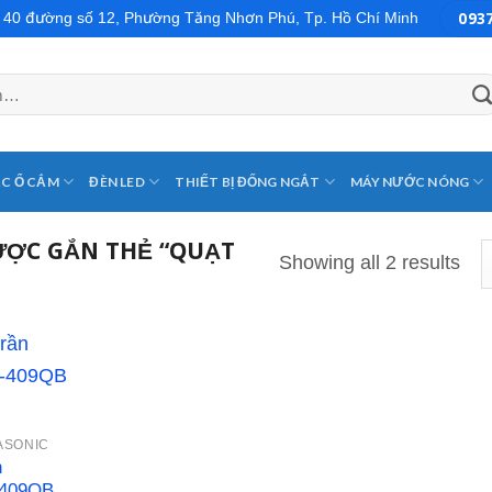
093
: 40 đường số 12, Phường Tăng Nhơn Phú, Tp. Hồ Chí Minh
C Ổ CẮM
ĐÈN LED
THIẾT BỊ ĐỐNG NGẮT
MÁY NƯỚC NÓNG
ỢC GẮN THẺ “QUẠT
Showing all 2 results
Add to
ASONIC
wishlist
n
-409QB