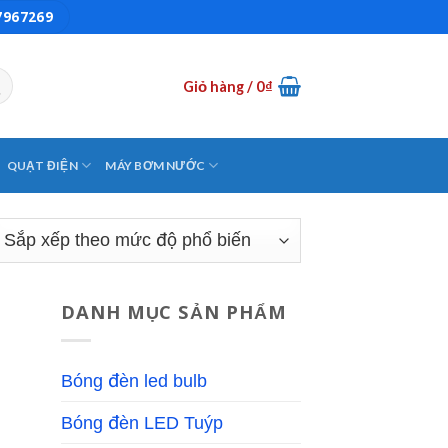
7967269
Giỏ hàng /
0
₫
QUẠT ĐIỆN
MÁY BƠM NƯỚC
DANH MỤC SẢN PHẨM
Bóng đèn led bulb
Bóng đèn LED Tuýp