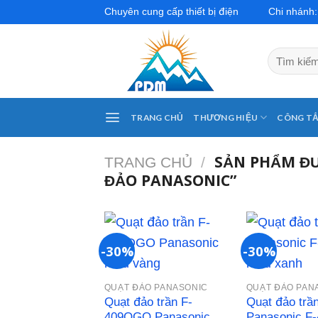
Skip
Chuyên cung cấp thiết bị điện
Chi nhánh
to
content
Tìm
kiếm:
TRANG CHỦ
THƯƠNG HIỆU
CÔNG TẮ
SẢN PHẨM ĐƯ
TRANG CHỦ
/
ĐẢO PANASONIC”
-30%
-30%
Add to
QUẠT ĐẢO PANASONIC
QUẠT ĐẢO PAN
wishlist
Quạt đảo trần F-
Quạt đảo trầ
409QGO Panasonic
Panasonic F