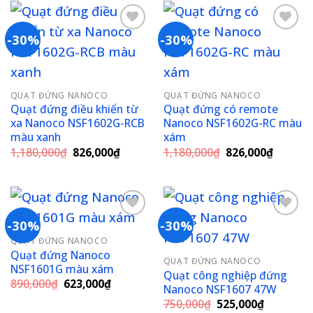
574,000₫.
574,000₫
-30%
-30%
Add to
Add to
wishlist
wishlist
QUẠT ĐỨNG NANOCO
QUẠT ĐỨNG NANOCO
Quạt đứng điều khiển từ
Quạt đứng có remote
xa Nanoco NSF1602G-RCB
Nanoco NSF1602G-RC màu
màu xanh
xám
Giá
Giá
Giá
Giá
1,180,000
₫
826,000
₫
1,180,000
₫
826,000
₫
gốc
hiện
gốc
hiện
là:
tại
là:
tại
1,180,000₫.
là:
1,180,000₫.
là:
826,000₫.
826,000
-30%
-30%
QUẠT ĐỨNG NANOCO
Add to
Add to
Quạt đứng Nanoco
QUẠT ĐỨNG NANOCO
wishlist
wishlist
NSF1601G màu xám
Quạt công nghiệp đứng
Giá
Giá
890,000
₫
623,000
₫
Nanoco NSF1607 47W
gốc
hiện
Giá
Giá
là:
tại
750,000
₫
525,000
₫