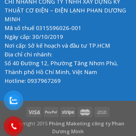
CHI NHÁNH CÔNG TY TNHH XÂY DỰNG KỸ
THUẬT CƠ ĐIỆN – ĐIỆN LẠNH PHAN DƯƠNG
MINH
Mã số thuế 0315596026-001
Ngày cấp: 30/10/2019
Nơi cấp: Sở kế hoạch và đầu tư TP.HCM
Địa chỉ chi nhánh:
Số 40 Đường 12, Phường Tăng Nhơn Phú,
Thành phố Hồ Chí Minh, Việt Nam
Hotline:
0937967269
Copyright 2015
Phòng Maketing công ty Phan
Dương Minh