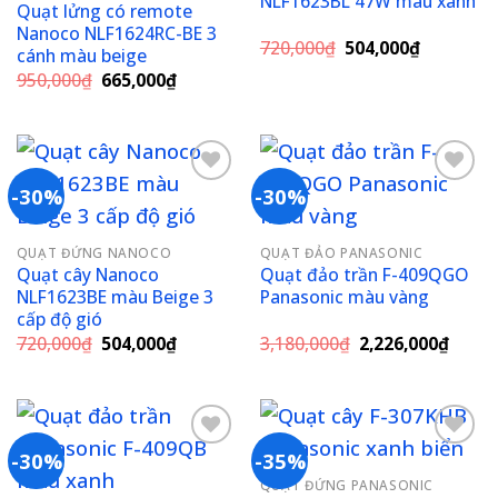
NLF1623BL 47W màu xanh
Quạt lửng có remote
Nanoco NLF1624RC-BE 3
Giá
Giá
720,000
₫
504,000
₫
cánh màu beige
gốc
hiện
Giá
Giá
950,000
₫
665,000
₫
là:
tại
gốc
hiện
720,000₫.
là:
là:
tại
504,000₫
950,000₫.
là:
665,000₫.
-30%
-30%
Add to
Add to
QUẠT ĐỨNG NANOCO
QUẠT ĐẢO PANASONIC
wishlist
wishlist
Quạt cây Nanoco
Quạt đảo trần F-409QGO
NLF1623BE màu Beige 3
Panasonic màu vàng
cấp độ gió
Giá
Giá
Giá
Giá
720,000
₫
504,000
₫
3,180,000
₫
2,226,000
₫
gốc
hiện
gốc
hiện
là:
tại
là:
tại
720,000₫.
là:
3,180,000₫.
là:
504,000₫.
2,226
-30%
-35%
QUẠT ĐỨNG PANASONIC