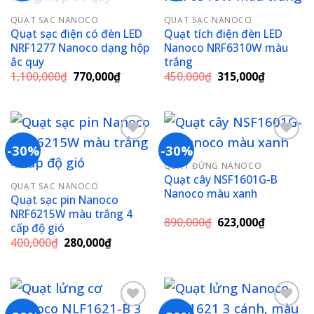
Add to
Add to
QUẠT SẠC NANOCO
QUẠT SẠC NANOCO
wishlist
wishlist
Quạt sạc điện có đèn LED
Quạt tích điện đèn LED
NRF1277 Nanoco dạng hộp
Nanoco NRF6310W màu
ắc quy
trắng
Giá
Giá
Giá
Giá
1,100,000
₫
770,000
₫
450,000
₫
315,000
₫
gốc
hiện
gốc
hiện
là:
tại
là:
tại
1,100,000₫.
là:
450,000₫.
là:
770,000₫.
315,000₫
-30%
-30%
QUẠT ĐỨNG NANOCO
Add to
Add to
Quạt cây NSF1601G-B
QUẠT SẠC NANOCO
wishlist
wishlist
Nanoco màu xanh
Quạt sạc pin Nanoco
NRF6215W màu trắng 4
Giá
Giá
890,000
₫
623,000
₫
cấp độ gió
gốc
hiện
Giá
Giá
400,000
₫
280,000
₫
là:
tại
gốc
hiện
890,000₫.
là:
là:
tại
623,000₫
400,000₫.
là:
280,000₫.