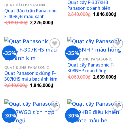
Add to
Add to
Quạt cây F-307KHB
QUẠT ĐẢO PANASONIC
wishlist
wishlist
Panasonic xanh biển
Quạt đảo trần Panasonic
Giá
Giá
2,840,000
₫
1,846,000
₫
F-409QB màu xanh
gốc
hiện
Giá
Giá
3,180,000
₫
2,226,000
₫
là:
tại
gốc
hiện
2,840,000₫.
là:
là:
tại
1,846
3,180,000₫.
là:
2,226,000₫.
-35%
-35%
QUẠT ĐỨNG PANASONIC
Add to
Add to
Quạt cây Panasonic F-
QUẠT ĐỨNG PANASONIC
wishlist
wishlist
308NHP màu hồng
Quạt Panasonic đứng F-
Giá
Giá
4,060,000
₫
2,639,000
₫
307KHS màu bạc ánh kim
gốc
hiện
Giá
Giá
2,840,000
₫
1,846,000
₫
là:
tại
gốc
hiện
4,060,000₫.
là:
là:
tại
2,639
2,840,000₫.
là:
1,846,000₫.
-30%
-30%
Add to
Add to