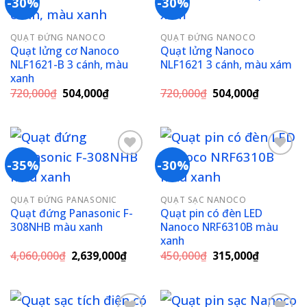
-30%
-30%
Add to
Add to
QUẠT ĐỨNG NANOCO
QUẠT ĐỨNG NANOCO
wishlist
wishlist
Quạt lửng cơ Nanoco
Quạt lửng Nanoco
NLF1621-B 3 cánh, màu
NLF1621 3 cánh, màu xám
xanh
Giá
Giá
Giá
Giá
720,000
₫
504,000
₫
720,000
₫
504,000
₫
gốc
hiện
gốc
hiện
là:
tại
là:
tại
720,000₫.
là:
720,000₫.
là:
504,000₫.
504,000₫
-35%
-30%
Add to
Add to
QUẠT ĐỨNG PANASONIC
QUẠT SẠC NANOCO
wishlist
wishlist
Quạt đứng Panasonic F-
Quạt pin có đèn LED
308NHB màu xanh
Nanoco NRF6310B màu
xanh
Giá
Giá
Giá
Giá
4,060,000
₫
2,639,000
₫
450,000
₫
315,000
₫
gốc
hiện
gốc
hiện
là:
tại
là:
tại
4,060,000₫.
là:
450,000₫.
là:
2,639,000₫.
315,000₫