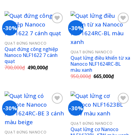
gốc
hiện
890,000₫.
là:
là:
tại
623,000₫.
750,000₫.
là:
525,000₫
-30%
-30%
Add to
Add to
QUẠT ĐỨNG NANOCO
wishlist
wishlist
Quạt đứng công nghiệp
QUẠT ĐỨNG NANOCO
Nanoco NLF1622 7 cánh
Quạt lửng điều khiển từ xa
quạt
Nanoco NLF1624RC-BL
Giá
Giá
700,000
₫
490,000
₫
màu xanh
gốc
hiện
Giá
Giá
là:
tại
950,000
₫
665,000
₫
gốc
hiện
700,000₫.
là:
là:
tại
490,000₫.
950,000₫.
là:
665,000₫
-30%
-30%
Add to
Add to
QUẠT ĐỨNG NANOCO
wishlist
wishlist
Quạt lửng cơ Nanoco
QUẠT ĐỨNG NANOCO