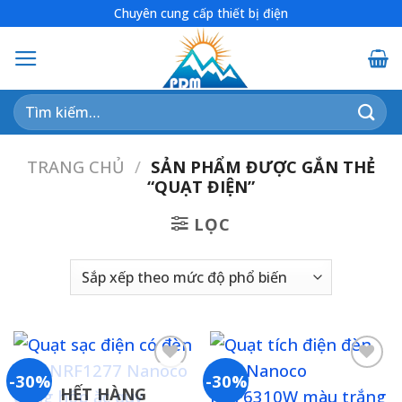
Skip
Chuyên cung cấp thiết bị điện
to
content
Tìm
kiếm:
TRANG CHỦ
/
SẢN PHẨM ĐƯỢC GẮN THẺ
“QUẠT ĐIỆN”
LỌC
-30%
-30%
HẾT HÀNG