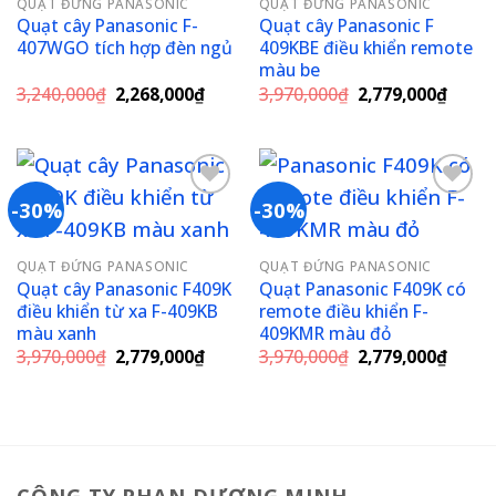
QUẠT ĐỨNG PANASONIC
QUẠT ĐỨNG PANASONIC
wishlist
wishlist
Quạt cây Panasonic F-
Quạt cây Panasonic F
407WGO tích hợp đèn ngủ
409KBE điều khiển remote
màu be
Giá
Giá
Giá
Giá
3,240,000
₫
2,268,000
₫
3,970,000
₫
2,779,000
₫
gốc
hiện
gốc
hiện
là:
tại
là:
tại
3,240,000₫.
là:
3,970,000₫.
là:
2,268,000₫.
2,779
-30%
-30%
Add to
Add to
QUẠT ĐỨNG PANASONIC
QUẠT ĐỨNG PANASONIC
wishlist
wishlist
Quạt cây Panasonic F409K
Quạt Panasonic F409K có
điều khiển từ xa F-409KB
remote điều khiển F-
màu xanh
409KMR màu đỏ
Giá
Giá
Giá
Giá
3,970,000
₫
2,779,000
₫
3,970,000
₫
2,779,000
₫
gốc
hiện
gốc
hiện
là:
tại
là:
tại
3,970,000₫.
là:
3,970,000₫.
là:
2,779,000₫.
2,779
CÔNG TY PHAN DƯƠNG MINH