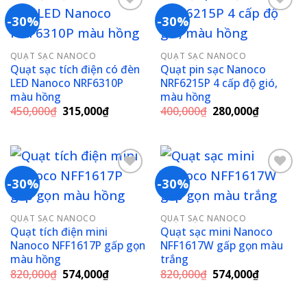
-30%
-30%
Add to
Add to
QUẠT SẠC NANOCO
QUẠT SẠC NANOCO
wishlist
wishlist
Quạt sạc tích điện có đèn
Quạt pin sạc Nanoco
LED Nanoco NRF6310P
NRF6215P 4 cấp độ gió,
màu hồng
màu hồng
Giá
Giá
Giá
Giá
450,000
₫
315,000
₫
400,000
₫
280,000
₫
gốc
hiện
gốc
hiện
là:
tại
là:
tại
450,000₫.
là:
400,000₫.
là:
315,000₫.
280,000₫
-30%
-30%
Add to
Add to
QUẠT SẠC NANOCO
QUẠT SẠC NANOCO
wishlist
wishlist
Quạt tích điện mini
Quạt sạc mini Nanoco
Nanoco NFF1617P gấp gọn
NFF1617W gấp gọn màu
màu hồng
trắng
Giá
Giá
Giá
Giá
820,000
₫
574,000
₫
820,000
₫
574,000
₫
gốc
hiện
gốc
hiện
là:
tại
là:
tại
820,000₫.
là:
820,000₫.
là: