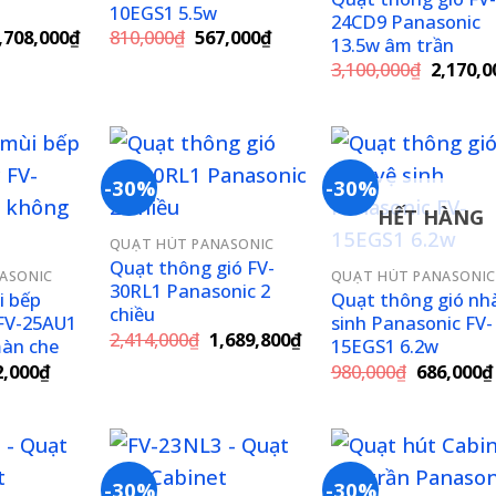
10EGS1 5.5w
24CD9 Panasonic
iá
Giá
Giá
Giá
,708,000
₫
810,000
₫
567,000
₫
13.5w âm trần
ốc
hiện
gốc
hiện
Giá
3,100,000
₫
2,170,0
:
tại
là:
tại
gốc
,440,000₫.
là:
810,000₫.
là:
là:
1,708,000₫.
567,000₫.
3,100,0
-30%
-30%
HẾT HÀNG
Add to
Add to
Add 
QUẠT HÚT PANASONIC
wishlist
wishlist
wishl
Quạt thông gió FV-
ASONIC
QUẠT HÚT PANASONIC
30RL1 Panasonic 2
i bếp
Quạt thông gió nh
chiều
FV-25AU1
sinh Panasonic FV-
Giá
Giá
2,414,000
₫
1,689,800
₫
àn che
15EGS1 6.2w
gốc
hiện
á
Giá
Giá
2,000
₫
980,000
₫
686,000
₫
là:
tại
c
hiện
gốc
2,414,000₫.
là:
tại
là:
1,689,800₫.
,000₫.
là:
980,000₫.
672,000₫.
-30%
-30%