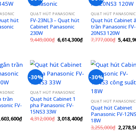
Add to
Add to
Add 
ASONIC
QUẠT HÚT PANASONIC
QUẠT HÚT PANASONIC
wishlist
wishlist
wishl
Quạt hút
FV-23NL3 – Quạt hút
Quạt hút Cabinet 
asonic
Cabinet Panasonic
trần Panasonic FV-
230W
20NS3 120W
Giá
Giá
Giá
9,449,000
₫
6,614,300
₫
7,777,000
₫
5,443,9
á
gốc
hiện
gốc
ện
là:
tại
là:
i
9,449,000₫.
là:
7,777,0
6,614,300₫.
747,200₫.
-30%
-30%
Add to
Add to
Add 
ASONIC
QUẠT HÚT PANASONIC
wishlist
wishlist
wishl
 trần
Quạt hút Cabinet 1
QUẠT HÚT PANASONIC
sonic FV-
pha Panasonic FV-
Quạt hút Cabinet
15NS3 33W
Panasonic FV-12N
iá
Giá
Giá
Giá
,603,600
₫
4,312,000
₫
3,018,400
₫
18W
ốc
hiện
gốc
hiện
Giá
3,255,000
₫
2,278,5
:
tại
là:
tại
gốc
,148,000₫.
là:
4,312,000₫.
là: