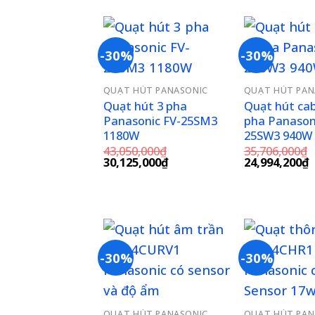
4,404,400₫.
-30%
-30%
Add to
QUẠT HÚT PANASONIC
QUẠT HÚT PAN
wishlist
Quạt hút 3 pha
Quạt hút cab
Panasonic FV-25SM3
pha Panason
1180W
25SW3 940W
43,050,000
₫
35,706,000
₫
Giá
Giá
Giá
G
30,125,000
₫
24,994,200
₫
gốc
hiện
gốc
h
là:
tại
là:
t
43,050,000₫.
là:
35,706,000₫.
l
30,125,000₫.
2
-30%
-30%
Add to
wishlist
QUẠT HÚT PANASONIC
QUẠT HÚT PAN