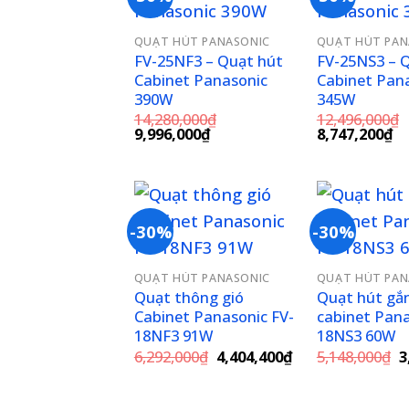
Add to
QUẠT HÚT PANASONIC
QUẠT HÚT PAN
wishlist
FV-25NF3 – Quạt hút
FV-25NS3 – 
Cabinet Panasonic
Cabinet Pan
390W
345W
14,280,000
₫
12,496,000
₫
Giá
Giá
Giá
Gi
9,996,000
₫
8,747,200
₫
gốc
hiện
gốc
hi
là:
tại
là:
tạ
14,280,000₫.
là:
12,496,000₫.
là:
9,996,000₫.
8,
-30%
-30%
Add to
QUẠT HÚT PANASONIC
QUẠT HÚT PAN
wishlist
Quạt thông gió
Quạt hút gắn
Cabinet Panasonic FV-
cabinet Pana
18NF3 91W
18NS3 60W
Giá
Giá
G
6,292,000
₫
4,404,400
₫
5,148,000
₫
3
gốc
hiện
g
là:
tại
là
6,292,000₫.
là:
5