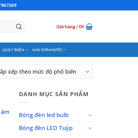
7967269
Giỏ hàng /
0
₫
QUẠT ĐIỆN
MÁY BƠM NƯỚC
DANH MỤC SẢN PHẨM
Bóng đèn led bulb
to
ist
Bóng đèn LED Tuýp