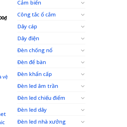
Cảm biến
Công tắc ổ cắm
Giá
00
₫
hiện
Dây cáp
tại
00₫.
là:
2,170,000₫.
Dây điện
Đèn chống nổ
to
Đèn để bàn
ist
Đèn khẩn cấp
à vệ
Đèn led âm trần
Giá
Đèn led chiếu điểm
hiện
tại
là:
Đèn led dây
686,000₫.
Đèn led nhà xưởng