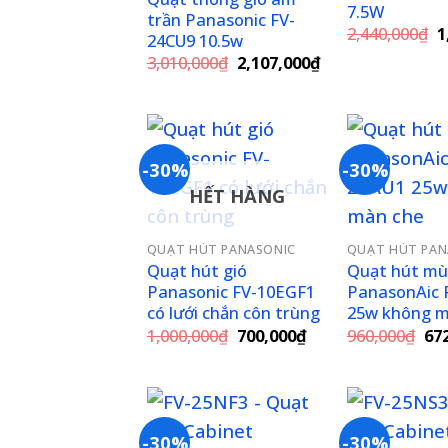
7.5W
trần Panasonic FV-
G
2,440,000
₫
1
24CU9 10.5w
g
Giá
Giá
3,010,000
₫
2,107,000
₫
là
gốc
hiện
2
là:
tại
3,010,000₫.
là:
2,107,000₫.
-30%
-30%
HẾT HÀNG
Add to
wishlist
QUẠT HÚT PANASONIC
QUẠT HÚT PAN
Quạt hút gió
Quạt hút mù
Panasonic FV-10EGF1
PanasonAic 
có lưới chắn côn trùng
25w không m
Giá
Giá
Gi
1,000,000
₫
700,000
₫
960,000
₫
67
gốc
hiện
gố
là:
tại
là:
1,000,000₫.
là:
960
700,000₫.
-30%
-30%