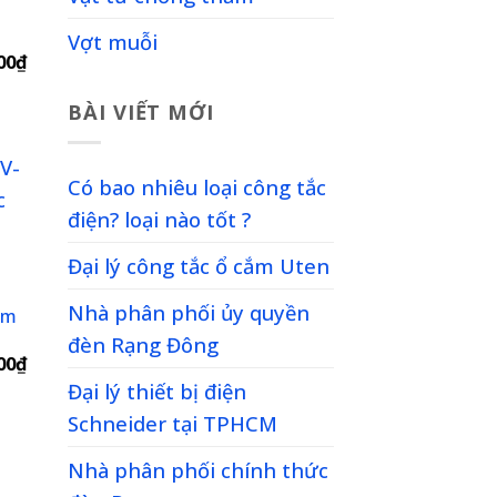
Vợt muỗi
Giá
00
₫
hiện
tại
BÀI VIẾT MỚI
00₫.
là:
6,713,000₫.
Có bao nhiêu loại công tắc
điện? loại nào tốt ?
to
Đại lý công tắc ổ cắm Uten
ist
Nhà phân phối ủy quyền
âm
đèn Rạng Đông
Giá
00
₫
hiện
Đại lý thiết bị điện
tại
00₫.
là:
Schneider tại TPHCM
3,395,000₫.
Nhà phân phối chính thức