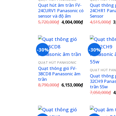
Quạt hút âm trần FV-
Quạt thông g
24CURV1 Panasonic có
24CHR1 Pana
sensor và độ ẩm
Sensor
Giá
Giá
G
5,720,000
₫
4,004,000
₫
4,515,000
₫
3
gốc
hiện
g
là:
tại
là
5,720,000₫.
là:
4
4,004,000₫.
-30%
-30%
Add to
QUẠT HÚT PANASONIC
wishlist
Quạt thông gió FV-
QUẠT HÚT PAN
38CD8 Panasonic âm
Quạt thông g
trần
32CH9 Panas
Giá
Giá
8,790,000
₫
6,153,000
₫
trần 55w
gốc
hiện
G
7,050,000
₫
4
là:
tại
g
8,790,000₫.
là:
là
6,153,000₫.
7