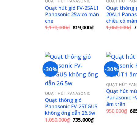
QUẠT HÚT PANASONIC
QUẠT HÚT PAN
wishlist
Quạt hút gió FV-25AL1
Quạt thông g
Panasonic 25w có màn
20AL1 Panas
che
chiều có màn
Giá
Giá
G
1,170,000
₫
819,000
₫
1,060,000
₫
7
gốc
hiện
g
là:
tại
là
1,170,000₫.
là:
1
819,000₫.
-30%
-30%
Add to
QUẠT HÚT PAN
wishlist
Quạt hút mù
QUẠT HÚT PANASONIC
Panasonic F
Quạt thông gió
âm trần
Panasonic FV-25TGU5
Gi
950,000
₫
66
không ống dẫn 26.5w
gố
Giá
Giá
1,050,000
₫
735,000
₫
là:
gốc
hiện
950
là:
tại
1,050,000₫.
là: