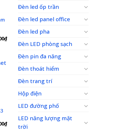
Đèn led ốp trần
to
ist
Đèn led panel office
âm
Đèn led pha
Giá
00
₫
hiện
Đèn LED phòng sạch
tại
00₫.
là:
Đèn pin đa năng
5,443,900₫.
Đèn thoát hiểm
Đèn trang trí
to
ist
Hộp điện
LED đường phố
S3
LED năng lượng mặt
Giá
00
₫
trời
hiện