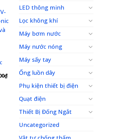
tại
00₫.
là:
LED thông minh
2,278,500₫.
Lọc không khí
Máy bơm nước
to
ist
Máy nước nóng
Máy sấy tay
c
Ống luồn dây
Giá
00
₫
hiện
Phụ kiện thiết bị điện
tại
00₫.
là:
4,144,000₫.
Quạt điện
Thiết Bị Đống Ngắt
Uncategorized
to
ist
Vật tư chống thấm