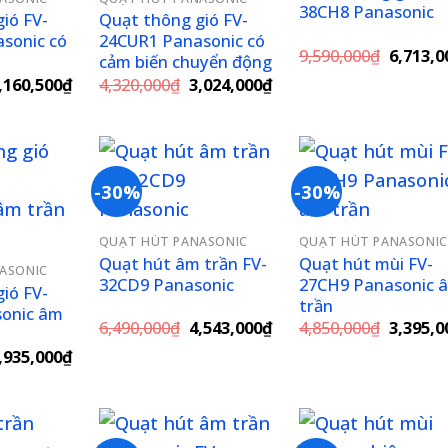
38CH8 Panasonic
ió FV-
Quạt thông gió FV-
sonic có
24CUR1 Panasonic có
Giá
9,590,000
₫
6,713,0
cảm biến chuyển động
gốc
iá
Giá
Giá
Giá
,160,500
₫
4,320,000
₫
3,024,000
₫
là:
ốc
hiện
gốc
hiện
9,590,0
:
tại
là:
tại
,515,000₫.
là:
4,320,000₫.
là:
3,160,500₫.
3,024,000₫.
-30%
-30%
Add to
Add to
Add 
QUẠT HÚT PANASONIC
QUẠT HÚT PANASONIC
wishlist
wishlist
wishl
Quạt hút âm trần FV-
Quạt hút mùi FV-
ASONIC
32CD9 Panasonic
27CH9 Panasonic 
ió FV-
trần
onic âm
Giá
Giá
Giá
6,490,000
₫
4,543,000
₫
4,850,000
₫
3,395,0
gốc
hiện
gốc
iá
Giá
,935,000
₫
là:
tại
là:
ốc
hiện
6,490,000₫.
là:
4,850,0
:
tại
4,543,000₫.
,050,000₫.
là:
4,935,000₫.