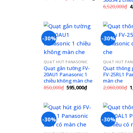
gốc
hiện
G
6,520,000
₫
4
là:
tại
g
7,980,000₫.
là:
là
5,586,000₫.
6
-30%
-30%
Add to
wishlist
QUẠT HÚT PANASONIC
QUẠT HÚT PAN
Quạt gắn tường FV-
Quạt thông g
20AU1 Panasonic 1
FV-25RL1 Pa
chiều không màn che
màn che
Giá
Giá
G
850,000
₫
595,000
₫
2,060,000
₫
1
gốc
hiện
g
là:
tại
là
850,000₫.
là:
2
595,000₫.
-30%
-30%
Add to