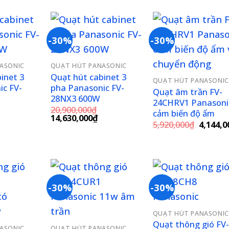
là:
3,603,600₫.
3,018,400₫.
3,255,0
-30%
-30%
Add to
Add to
Add 
ASONIC
QUẠT HÚT PANASONIC
wishlist
wishlist
wishl
inet 3
Quạt hút cabinet 3
QUẠT HÚT PANASONIC
ic FV-
pha Panasonic FV-
Quạt âm trần FV-
28NX3 600W
24CHRV1 Panasoni
20,900,000
₫
cảm biến độ ẩm
iá
Giá
Giá
14,630,000
₫
Giá
5,920,000
₫
4,144,0
iện
gốc
hiện
gốc
ại
là:
tại
là:
à:
20,900,000₫.
là:
5,920,0
4,994,200₫.
14,630,000₫.
-30%
-30%
Add to
Add to
Add 
QUẠT HÚT PANASONIC
wishlist
wishlist
wishl
Quạt thông gió FV-
ASONIC
QUẠT HÚT PANASONIC