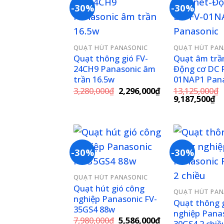
-30%
-30%
Add to
wishlist
QUẠT HÚT PANASONIC
QUẠT HÚT PAN
Quạt thông gió FV-
Quạt âm trầ
24CH9 Panasonic âm
Động cơ DC 
trần 16.5w
01NAP1 Pana
Giá
Giá
3,280,000
₫
2,296,000
₫
13,125,000
₫
gốc
hiện
Giá
Gi
9,187,500
₫
là:
tại
gốc
hi
3,280,000₫.
là:
là:
tạ
2,296,000₫.
13,125,000₫.
là:
9,
-30%
-30%
Add to
QUẠT HÚT PANASONIC
wishlist
Quạt hút gió công
QUẠT HÚT PAN
nghiệp Panasonic FV-
Quạt thông 
35GS4 88w
nghiệp Panas
Giá
Giá
7,980,000
₫
5,586,000
₫
30GS4 2 chiề