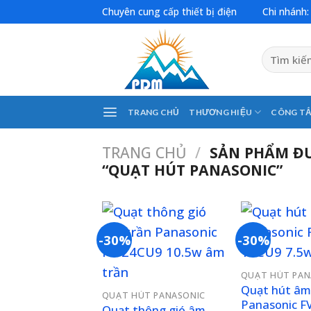
Skip
Chuyên cung cấp thiết bị điện
Chi nhánh
to
content
Tìm
kiếm:
TRANG CHỦ
THƯƠNG HIỆU
CÔNG TẮ
TRANG CHỦ
/
SẢN PHẨM Đ
“QUẠT HÚT PANASONIC”
-30%
-30%
Add to
QUẠT HÚT PAN
wishlist
Quạt hút âm
QUẠT HÚT PANASONIC
Panasonic F
Quạt thông gió âm