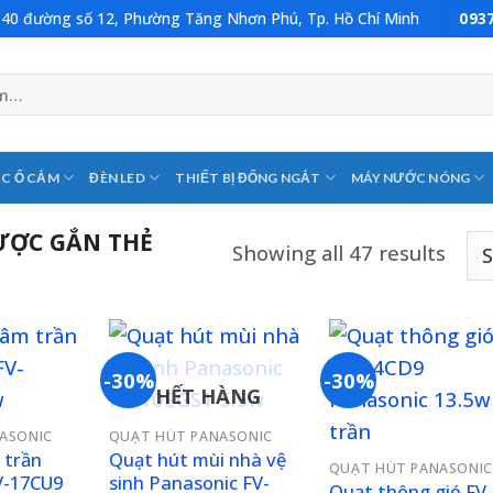
: 40 đường số 12, Phường Tăng Nhơn Phú, Tp. Hồ Chí Minh
093
C Ổ CẮM
ĐÈN LED
THIẾT BỊ ĐỐNG NGẮT
MÁY NƯỚC NÓNG
ƯỢC GẮN THẺ
Showing all 47 results
-30%
-30%
HẾT HÀNG
Add to
Add to
Add 
ASONIC
QUẠT HÚT PANASONIC
wishlist
wishlist
wishl
 trần
Quạt hút mùi nhà vệ
QUẠT HÚT PANASONIC
V-17CU9
sinh Panasonic FV-
Quạt thông gió FV-