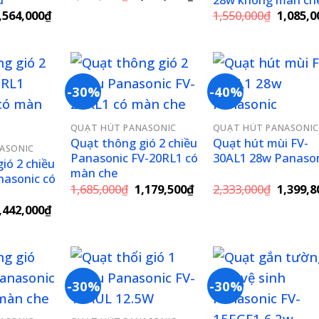
gốc
hiện
iá
Giá
Giá
,564,000
₫
1,550,000
₫
1,085,0
là:
tại
ốc
hiện
gốc
4,710,000₫.
là:
:
tại
là:
3,297,000₫.
,520,000₫.
là:
1,550,0
4,564,000₫.
-30%
-40%
Add to
Add to
Add 
QUẠT HÚT PANASONIC
QUẠT HÚT PANASONIC
wishlist
wishlist
wishl
Quạt thông gió 2 chiều
Quạt hút mùi FV-
ASONIC
Panasonic FV-20RL1 có
30AL1 28w Panaso
ió 2 chiều
màn che
nasonic có
Giá
Giá
Giá
1,685,000
₫
1,179,500
₫
2,333,000
₫
1,399,8
gốc
hiện
gốc
iá
Giá
,442,000
₫
là:
tại
là:
ốc
hiện
1,685,000₫.
là:
2,333,0
:
tại
1,179,500₫.
,060,000₫.
là:
1,442,000₫.
-30%
-30%
Add to
Add to
Add 