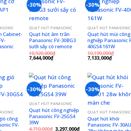
-30%
-30%
Add to
Add to
Add 
wishlist
wishlist
wishl
ASONIC
QUẠT HÚT PANASONIC
QUẠT HÚT PANASONIC
n Cabinet-
Quạt hút âm trần
Quạt hút mùi công
FV-
Panasonic FV-30BG3
nghiệp Panasonic 
sonic
sưởi sấy có remote
40GS4 161W
10,920,000
₫
10,190,000
₫
á
Giá
Giá
Giá
Giá
7,644,000
₫
7,133,000
₫
ện
gốc
hiện
gốc
hiện
i
là:
tại
là:
tại
10,920,000₫.
là:
10,190,000₫.
là:
187,500₫.
7,644,000₫.
7,133,00
-30%
-30%
Add to
Add to
Add 
QUẠT HÚT PANASONIC
wishlist
wishlist
wishl
Quạt hút công nghiệp
ASONIC
QUẠT HÚT PANASONIC
Panasonic FV-25GS4
gió công
Quạt hút khói
39W
onic FV-
Panasonic FV-30A
Giá
Giá
4,710,000
₫
3,297,000
₫
u
28w không màn ch