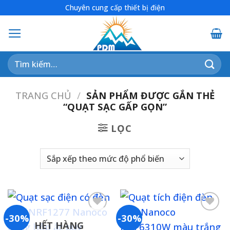
Skip
Chuyên cung cấp thiết bị điện
to
content
Tìm
kiếm:
TRANG CHỦ
/
SẢN PHẨM ĐƯỢC GẮN THẺ
“QUẠT SẠC GẤP GỌN”
LỌC
-30%
-30%
HẾT HÀNG