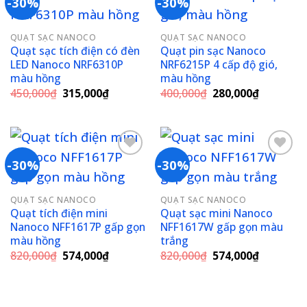
-30%
-30%
Add to
Add to
QUẠT SẠC NANOCO
QUẠT SẠC NANOCO
wishlist
wishlist
Quạt sạc tích điện có đèn
Quạt pin sạc Nanoco
LED Nanoco NRF6310P
NRF6215P 4 cấp độ gió,
màu hồng
màu hồng
Giá
Giá
Giá
Giá
450,000
₫
315,000
₫
400,000
₫
280,000
₫
gốc
hiện
gốc
hiện
là:
tại
là:
tại
450,000₫.
là:
400,000₫.
là:
315,000₫.
280,000₫
-30%
-30%
Add to
Add to
QUẠT SẠC NANOCO
QUẠT SẠC NANOCO
wishlist
wishlist
Quạt tích điện mini
Quạt sạc mini Nanoco
Nanoco NFF1617P gấp gọn
NFF1617W gấp gọn màu
màu hồng
trắng
Giá
Giá
Giá
Giá
820,000
₫
574,000
₫
820,000
₫
574,000
₫
gốc
hiện
gốc
hiện
là:
tại
là:
tại
820,000₫.
là:
820,000₫.
là:
574,000₫.
574,000₫