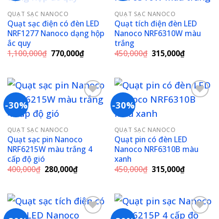
Add to
Add to
QUẠT SẠC NANOCO
QUẠT SẠC NANOCO
wishlist
wishlist
Quạt sạc điện có đèn LED
Quạt tích điện đèn LED
NRF1277 Nanoco dạng hộp
Nanoco NRF6310W màu
ắc quy
trắng
Giá
Giá
Giá
Giá
1,100,000
₫
770,000
₫
450,000
₫
315,000
₫
gốc
hiện
gốc
hiện
là:
tại
là:
tại
1,100,000₫.
là:
450,000₫.
là:
770,000₫.
315,000₫
-30%
-30%
Add to
Add to
QUẠT SẠC NANOCO
QUẠT SẠC NANOCO
wishlist
wishlist
Quạt sạc pin Nanoco
Quạt pin có đèn LED
NRF6215W màu trắng 4
Nanoco NRF6310B màu
cấp độ gió
xanh
Giá
Giá
Giá
Giá
400,000
₫
280,000
₫
450,000
₫
315,000
₫
gốc
hiện
gốc
hiện
là:
tại
là:
tại
400,000₫.
là:
450,000₫.
là:
280,000₫.
315,000₫