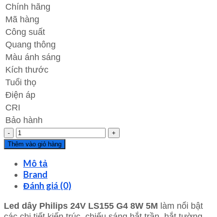
Chính hãng
Mã hàng
Công suất
Quang thông
Màu ánh sáng
Kích thước
Tuổi thọ
Điện áp
CRI
Bảo hành
LED
dây
Thêm vào giỏ hàng
Philips
Mô tả
24V
LS155
Brand
G4
Đánh giá (0)
8W
Led dây Philips 24V
LS155 G4 8W 5M
làm nổi bật
5M
các chi tiết kiến trúc, chiếu sáng hắt trần, hắt tường,..
số