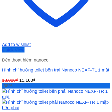
Add to wishlist
Quick View
Đèn thoát hiểm nanoco
Hình chỉ hướng toilet bên trái Nanoco NEXF-TL 1 mặt
Giá
Giá
18,000
₫
11,160
₫
gốc
hiện
-38%
là:
tại
18,000₫.
là:
11,160₫.