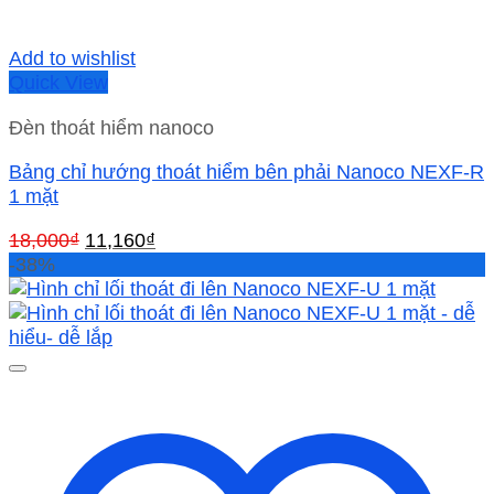
Add to wishlist
Quick View
Đèn thoát hiểm nanoco
Bảng chỉ hướng thoát hiểm bên phải Nanoco NEXF-R
1 mặt
Giá
Giá
18,000
₫
11,160
₫
gốc
hiện
-38%
là:
tại
18,000₫.
là:
11,160₫.