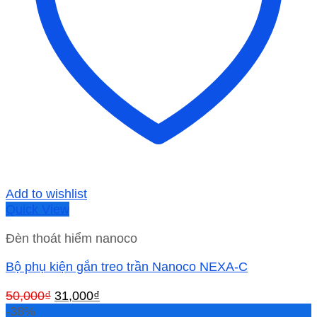
Add to wishlist
Quick View
Đèn thoát hiểm nanoco
Bộ phụ kiện gắn treo trần Nanoco NEXA-C
Giá
Giá
50,000
₫
31,000
₫
gốc
hiện
-38%