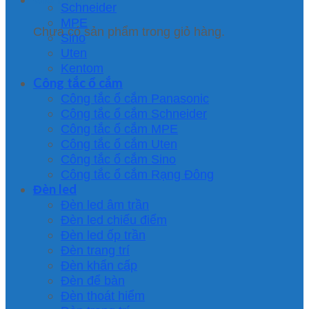
Schneider
MPE
Chưa có sản phẩm trong giỏ hàng.
Sino
Uten
Kentom
Công tắc ổ cắm
Công tắc ổ cắm Panasonic
Công tắc ổ cắm Schneider
Công tắc ổ cắm MPE
Công tắc ổ cắm Uten
Công tắc ổ cắm Sino
Công tắc ổ cắm Rạng Đông
Đèn led
Đèn led âm trần
Đèn led chiếu điểm
Đèn led ốp trần
Đèn trang trí
Đèn khẩn cấp
Đèn để bàn
Đèn thoát hiểm