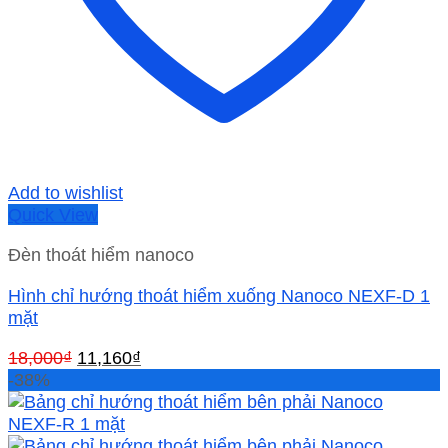
Add to wishlist
Quick View
Đèn thoát hiểm nanoco
Hình chỉ hướng thoát hiểm xuống Nanoco NEXF-D 1
mặt
Giá
Giá
18,000
₫
11,160
₫
gốc
hiện
-38%
là:
tại
18,000₫.
là:
11,160₫.