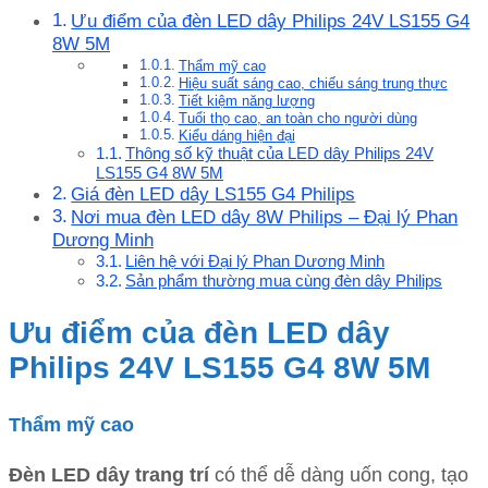
Ưu điểm của đèn LED dây Philips 24V LS155 G4
8W 5M
Thẩm mỹ cao
Hiệu suất sáng cao, chiếu sáng trung thực
Tiết kiệm năng lượng
Tuổi thọ cao, an toàn cho người dùng
Kiểu dáng hiện đại
Thông số kỹ thuật của LED dây Philips 24V
LS155 G4 8W 5M
Giá đèn LED dây LS155 G4 Philips
Nơi mua đèn LED dây 8W Philips – Đại lý Phan
Dương Minh
Liên hệ với Đại lý Phan Dương Minh
Sản phẩm thường mua cùng đèn dây Philips
Ưu điểm của đèn LED dây
Philips 24V LS155 G4 8W 5M
Thẩm mỹ cao
Đèn LED dây trang trí
có thể dễ dàng uốn cong, tạo