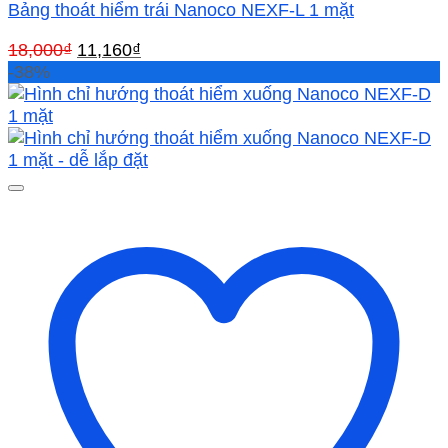
Bảng thoát hiểm trái Nanoco NEXF-L 1 mặt
Giá
Giá
18,000
₫
11,160
₫
gốc
hiện
-38%
là:
tại
18,000₫.
là:
11,160₫.