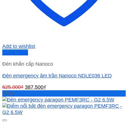
Add to wishlist
Quick View
Đèn khẩn cấp Nanoco
Đèn emergency âm trần Nanoco NDLE036 LED
Giá
Giá
625,000
₫
387,500
₫
gốc
hiện
-30%
là:
tại
625,000₫.
là:
387,500₫.