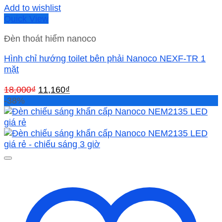
Add to wishlist
Quick View
Đèn thoát hiểm nanoco
Hình chỉ hướng toilet bên phải Nanoco NEXF-TR 1
mặt
Giá
Giá
18,000
₫
11,160
₫
gốc
hiện
-38%
là:
tại
18,000₫.
là:
11,160₫.