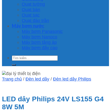
Quạt tường
Quạt bàn
Quạt sạc
Quạt đảo trần
Máy bơm nước
Máy bơm Panasonic
Máy bơm Nanoco
Máy bơm tăng áp
Máy bơm đẩy cao
Tìm
kiếm:
Trang chủ
/
Đèn led dây
/
Đèn led dây Philips
LED dây Philips 24V LS155 G4
8W 5M