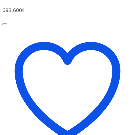
693,600
₫