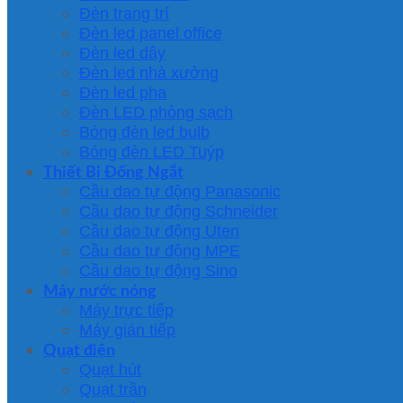
Đèn trang trí
Đèn led panel office
Đèn led dây
Đèn led nhà xưởng
Đèn led pha
Đèn LED phòng sạch
Bóng đèn led bulb
Bóng đèn LED Tuýp
Thiết Bị Đống Ngắt
Cầu dao tự động Panasonic
Cầu dao tự động Schneider
Cầu dao tự động Uten
Cầu dao tự động MPE
Cầu dao tự động Sino
Máy nước nóng
Máy trực tiếp
Máy gián tiếp
Quạt điện
Quạt hút
Quạt trần