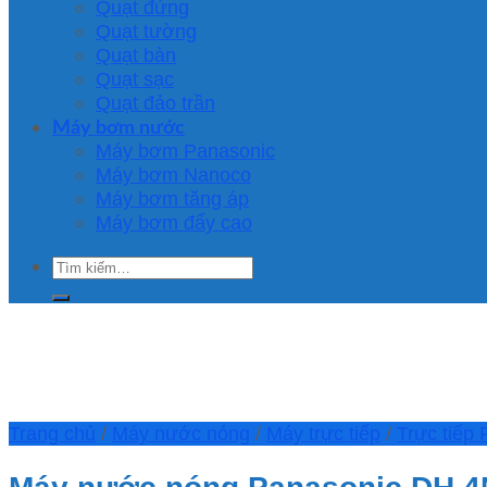
Quạt đứng
Quạt tường
Quạt bàn
Quạt sạc
Quạt đảo trần
Máy bơm nước
Máy bơm Panasonic
Máy bơm Nanoco
Máy bơm tăng áp
Máy bơm đẩy cao
Tìm
kiếm:
Trang chủ
/
Máy nước nóng
/
Máy trực tiếp
/
Trực tiếp