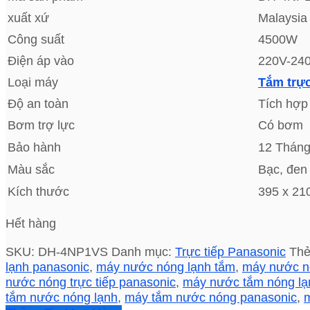
xuất xứ
Malaysia
Công suất
4500W
Điện áp vào
220V-24
Loại máy
Tắm trực
Độ an toàn
Tích hợp
Bơm trợ lực
Có bơm
Bảo hành
12 Thán
Màu sắc
Bạc, đen
Kích thước
395 x 21
Hết hàng
SKU:
DH-4NP1VS
Danh mục:
Trực tiếp Panasonic
Th
lạnh panasonic
,
máy nước nóng lạnh tắm
,
máy nước n
nước nóng trực tiếp panasonic
,
máy nước tắm nóng lạ
tắm nước nóng lạnh
,
máy tắm nước nóng panasonic
,
m