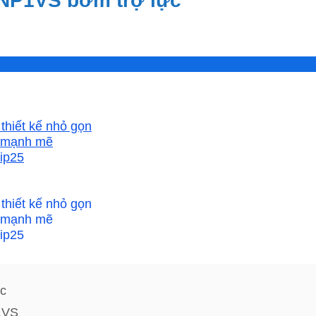
NP1VS bơm trợ lực
c
1VS