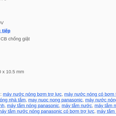
0V
 tiếp
 CB chống giật
g
0 x 10.5 mm
ẻ:
máy nước nóng bơm trợ lực
,
máy nước nóng có bơm t
óng nhà tắm
,
may nuoc nong panasonic
,
máy nước nóng
nh
,
máy tắm nóng panasonic
,
máy tắm nước
,
máy tắm 
áy tắm nước nóng panasonic có bơm trợ lực
,
máy tắm 