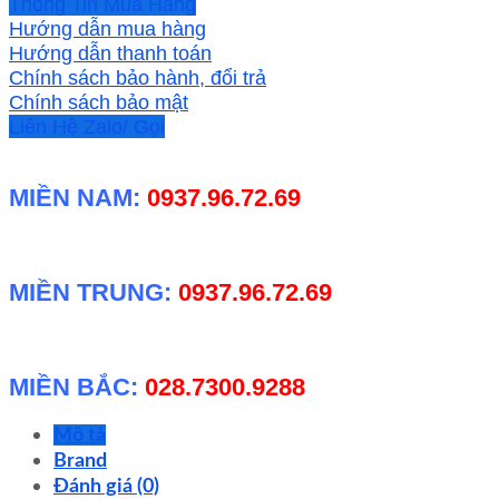
Thông Tin Mua Hàng
Hướng dẫn mua hàng
Hướng dẫn thanh toán
Chính sách bảo hành, đổi trả
Chính sách bảo mật
Liên Hệ Zalo/ Gọi
MIỀN NAM:
0937.96.72.69
MIỀN TRUNG:
0937.96.72.69
MIỀN BẮC:
028.7300.9288
Mô tả
Brand
Đánh giá (0)