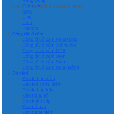
Rạng Đông
Schneider
Chưa có sản phẩm trong giỏ hàng.
MPE
Sino
Uten
Kentom
Công tắc ổ cắm
Công tắc ổ cắm Panasonic
Công tắc ổ cắm Schneider
Công tắc ổ cắm MPE
Công tắc ổ cắm Uten
Công tắc ổ cắm Sino
Công tắc ổ cắm Rạng Đông
Đèn led
Đèn led âm trần
Đèn led chiếu điểm
Đèn led ốp trần
Đèn trang trí
Đèn khẩn cấp
Đèn để bàn
Đèn thoát hiểm