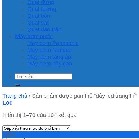
Quạt đứng
Quạt tường
Quạt bàn
Quạt sạc
Quạt đảo trần
Máy bơm nước
Máy bơm Panasonic
Máy bơm Nanoco
Máy bơm tăng áp
Máy bơm đẩy cao
Tìm
kiếm:
Trang chủ
/
Sản phẩm được gắn thẻ “dây led trang trí”
Lọc
Hiển thị 1–70 của 104 kết quả
-38%