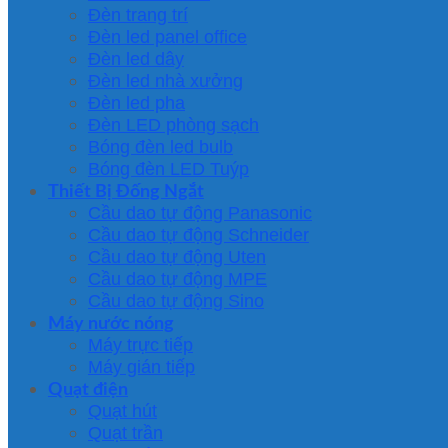
Đèn trang trí
Đèn led panel office
Đèn led dây
Đèn led nhà xưởng
Đèn led pha
Đèn LED phòng sạch
Bóng đèn led bulb
Bóng đèn LED Tuýp
Thiết Bị Đống Ngắt
Cầu dao tự động Panasonic
Cầu dao tự động Schneider
Cầu dao tự động Uten
Cầu dao tự động MPE
Cầu dao tự động Sino
Máy nước nóng
Máy trực tiếp
Máy gián tiếp
Quạt điện
Quạt hút
Quạt trần