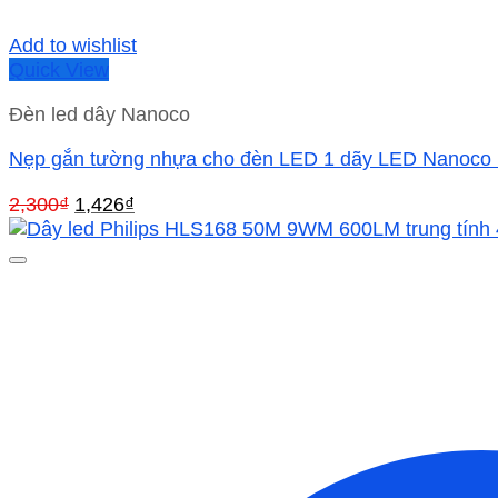
Add to wishlist
Quick View
Đèn led dây Nanoco
Nẹp gắn tường nhựa cho đèn LED 1 dãy LED Nanoc
Giá
Giá
2,300
₫
1,426
₫
gốc
hiện
là:
tại
2,300₫.
là:
1,426₫.