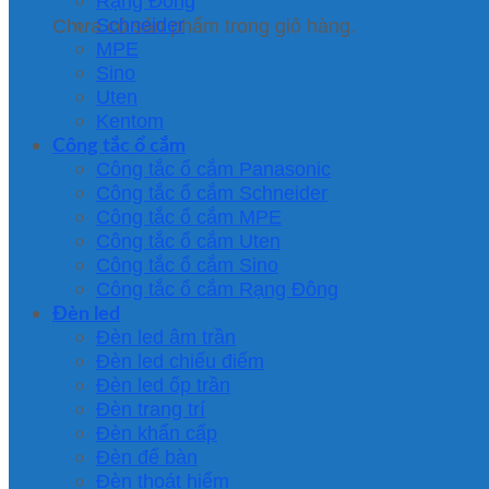
Rạng Đông
Schneider
Chưa có sản phẩm trong giỏ hàng.
MPE
Sino
Uten
Kentom
Công tắc ổ cắm
Công tắc ổ cắm Panasonic
Công tắc ổ cắm Schneider
Công tắc ổ cắm MPE
Công tắc ổ cắm Uten
Công tắc ổ cắm Sino
Công tắc ổ cắm Rạng Đông
Đèn led
Đèn led âm trần
Đèn led chiếu điểm
Đèn led ốp trần
Đèn trang trí
Đèn khẩn cấp
Đèn để bàn
Đèn thoát hiểm