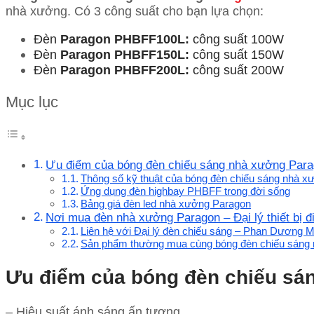
nhà xưởng. Có 3 công suất cho bạn lựa chọn:
Đèn
Paragon
PHBFF100L:
công suất 100W
Đèn
Paragon
PHBFF150L:
công suất 150W
Đèn
Paragon
PHBFF200L:
công suất 200W
Mục lục
Ưu điểm của bóng đèn chiếu sáng nhà xưởng Pa
Thông số kỹ thuật của bóng đèn chiếu sáng nhà
Ứng dụng đèn highbay PHBFF trong đời sống
Bảng giá đèn led nhà xưởng Paragon
Nơi mua đèn nhà xưởng Paragon – Đại lý thiết bị 
Liên hệ với Đại lý đèn chiếu sáng – Phan Dương M
Sản phẩm thường mua cùng bóng đèn chiếu sáng
Ưu điểm của bóng đèn chiếu s
– Hiệu suất ánh sáng ấn tượng