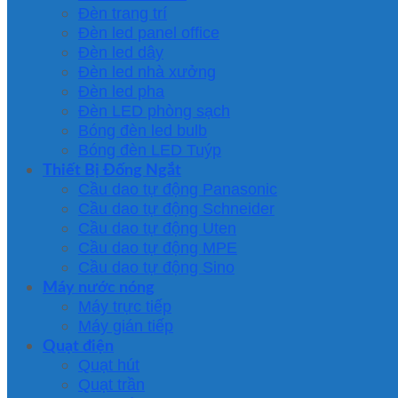
Đèn trang trí
Đèn led panel office
Đèn led dây
Đèn led nhà xưởng
Đèn led pha
Đèn LED phòng sạch
Bóng đèn led bulb
Bóng đèn LED Tuýp
Thiết Bị Đống Ngắt
Cầu dao tự động Panasonic
Cầu dao tự động Schneider
Cầu dao tự động Uten
Cầu dao tự động MPE
Cầu dao tự động Sino
Máy nước nóng
Máy trực tiếp
Máy gián tiếp
Quạt điện
Quạt hút
Quạt trần