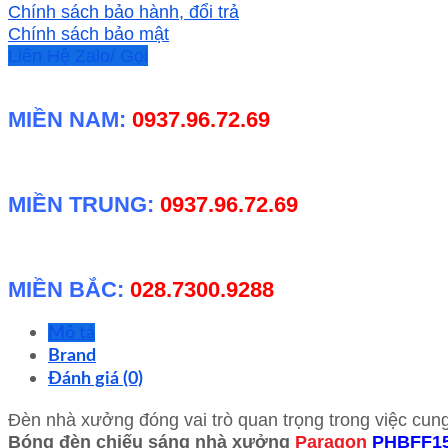
PHBFF150L
Chính sách bảo hành, đổi trả
150W
Chính sách bảo mật
số
Liên Hệ Zalo/ Gọi
lượng
MIỀN NAM:
0937.96.72.69
MIỀN TRUNG:
0937.96.72.69
MIỀN BẮC:
028.7300.9288
Mô tả
Brand
Đánh giá (0)
Đèn nhà xưởng đóng vai trò quan trọng trong việc cun
Bóng đèn chiếu sáng nhà xưởng
Paragon
PHBFF1