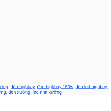
ưởng
,
đèn highbay
,
đèn highbay 150w
,
đèn led highbay
,
ởng
,
đèn xưởng
,
led nhà xưởng