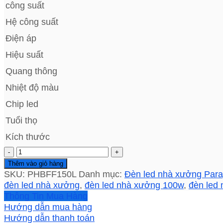
công suất
Hệ công suất
Điện áp
Hiệu suất
Quang thông
Nhiệt độ màu
Chip led
Tuổi thọ
Kích thước
Bóng
đèn
Thêm vào giỏ hàng
chiếu
SKU:
PHBFF150L
Danh mục:
Đèn led nhà xưởng Par
sáng
đèn led nhà xưởng
,
đèn led nhà xưởng 100w
,
đèn led
nhà
Thông Tin Mua Hàng
xưởng
Hướng dẫn mua hàng
Paragon
Hướng dẫn thanh toán