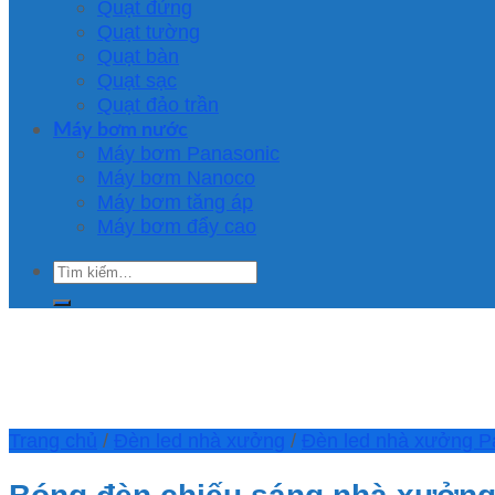
Quạt đứng
Quạt tường
Quạt bàn
Quạt sạc
Quạt đảo trần
Máy bơm nước
Máy bơm Panasonic
Máy bơm Nanoco
Máy bơm tăng áp
Máy bơm đẩy cao
Tìm
kiếm:
Trang chủ
/
Đèn led nhà xưởng
/
Đèn led nhà xưởng P