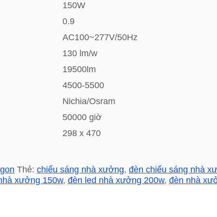
150W
0.9
AC100~277V/50Hz
130 lm/w
19500lm
4500-5500
Nichia/Osram
50000 giờ
298 x 470
agon
Thẻ:
chiếu sáng nhà xưởng
,
đèn chiếu sáng nhà x
 nhà xưởng 150w
,
đèn led nhà xưởng 200w
,
đèn nhà xư