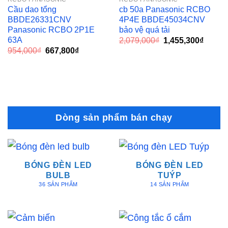
Cầu dao tổng
cb 50a Panasonic RCBO
BBDE26331CNV
4P4E BBDE45034CNV
Panasonic RCBO 2P1E
bảo vệ quá tải
63A
Giá
Giá
2,079,000
₫
1,455,300
₫
gốc
hiện
Giá
Giá
954,000
₫
667,800
₫
là:
tại
gốc
hiện
2,079,000₫.
là:
là:
tại
1,455,
954,000₫.
là:
667,800₫.
Dòng sản phẩm bán chạy
BÓNG ĐÈN LED
BÓNG ĐÈN LED
BULB
TUÝP
36 SẢN PHẨM
14 SẢN PHẨM