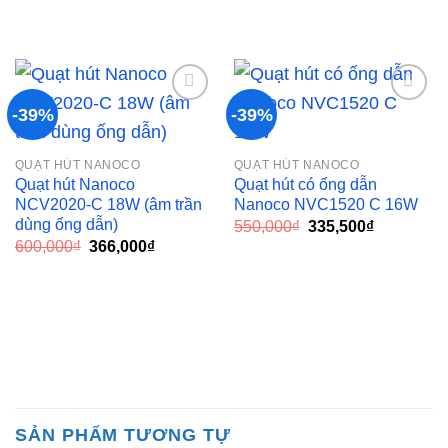
-39%
-39%
Add to
Add to
QUẠT HÚT NANOCO
QUẠT HÚT NANOCO
wishlist
wishlist
Quạt hút Nanoco
Quạt hút có ống dẫn
NCV2020-C 18W (âm trần
Nanoco NVC1520 C 16W
dùng ống dẫn)
Giá
Giá
550,000
₫
335,500
₫
gốc
hiện
Giá
Giá
600,000
₫
366,000
₫
là:
tại
gốc
hiện
550,000₫.
là:
là:
tại
335,500₫.
600,000₫.
là:
366,000₫.
SẢN PHẨM TƯƠNG TỰ