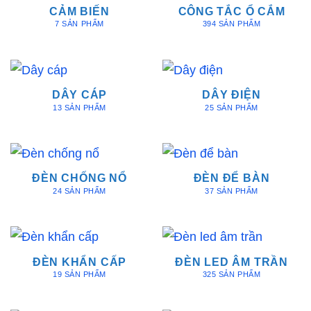
CẢM BIẾN
CÔNG TẮC Ổ CẮM
7 SẢN PHẨM
394 SẢN PHẨM
DÂY CÁP
DÂY ĐIỆN
13 SẢN PHẨM
25 SẢN PHẨM
ĐÈN CHỐNG NỔ
ĐÈN ĐỂ BÀN
24 SẢN PHẨM
37 SẢN PHẨM
ĐÈN KHẨN CẤP
ĐÈN LED ÂM TRẦN
19 SẢN PHẨM
325 SẢN PHẨM