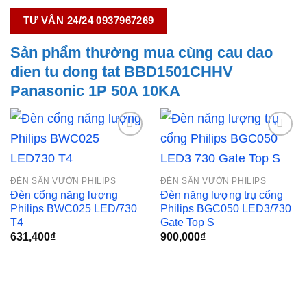
TƯ VẤN 24/24 0937967269
Sản phẩm thường mua cùng cau dao
dien tu dong tat BBD1501CHHV
Panasonic 1P 50A 10KA
Add to
Add to
ĐÈN SÂN VƯỜN PHILIPS
ĐÈN SÂN VƯỜN PHILIPS
wishlist
wishlist
Đèn cổng năng lượng
Đèn năng lượng trụ cổng
Philips BWC025 LED/730
Philips BGC050 LED3/730
T4
Gate Top S
631,400
₫
900,000
₫