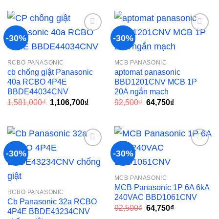
-30%
-30%
Add to
Add to
RCBO PANASONIC
MCB PANASONIC
wishlist
wishlist
cb chống giật Panasonic
aptomat panasonic
40a RCBO 4P4E
BBD1201CNV MCB 1P
BBDE44034CNV
20A ngắn mạch
Giá
Giá
Giá
Giá
1,581,000
₫
1,106,700
₫
92,500
₫
64,750
₫
gốc
hiện
gốc
hiện
là:
tại
là:
tại
1,581,000₫.
là:
92,500₫.
là:
1,106,700₫.
64,750₫.
-30%
-30%
Add to
Add to
MCB PANASONIC
wishlist
wishlist
MCB Panasonic 1P 6A 6kA
RCBO PANASONIC
240VAC BBD1061CNV
Cb Panasonic 32a RCBO
Giá
Giá
92,500
₫
64,750
₫
4P4E BBDE43234CNV
gốc
hiện