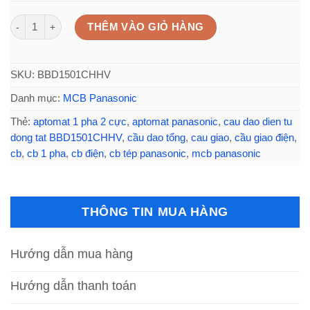
cau dao dien tu dong tat BBD1501CHHV Panasonic 1P 50A 10KA số l
THÊM VÀO GIỎ HÀNG
SKU:
BBD1501CHHV
Danh mục:
MCB Panasonic
Thẻ:
aptomat 1 pha 2 cực
,
aptomat panasonic
,
cau dao dien tu
dong tat BBD1501CHHV
,
cầu dao tổng
,
cau giao
,
cầu giao điện
,
cb
,
cb 1 pha
,
cb điện
,
cb tép panasonic
,
mcb panasonic
THÔNG TIN MUA HÀNG
Hướng dẫn mua hàng
Hướng dẫn thanh toán