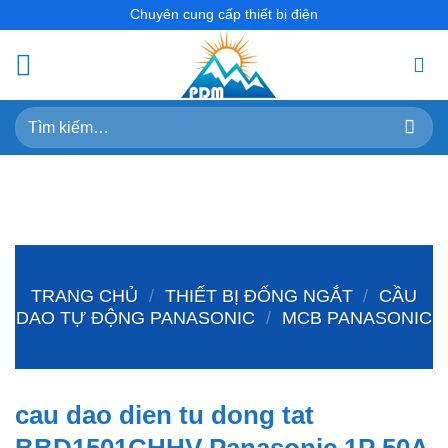
Skip
Chuyên cung cấp thiết bị điện
to
content
Tìm
kiếm:
TRANG CHỦ
/
THIẾT BỊ ĐỐNG NGẮT
/
CẦU
DAO TỰ ĐỘNG PANASONIC
/
MCB PANASONIC
cau dao dien tu dong tat