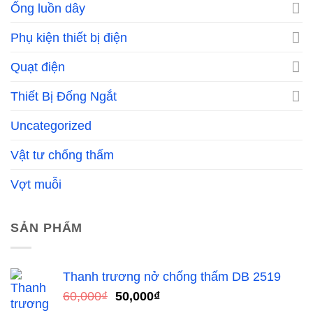
Ống luồn dây
Phụ kiện thiết bị điện
Quạt điện
Thiết Bị Đống Ngắt
Uncategorized
Vật tư chống thấm
Vợt muỗi
SẢN PHẨM
Thanh trương nở chống thấm DB 2519
Giá
Giá
60,000
₫
50,000
₫
gốc
hiện