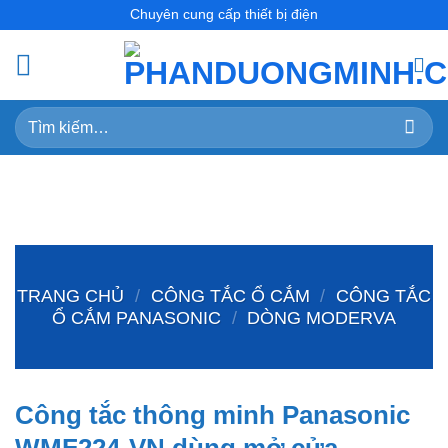
Skip
Chuyên cung cấp thiết bị điện
to
content
Tìm
kiếm:
TRANG CHỦ
/
CÔNG TẮC Ổ CẮM
/
CÔNG TẮC
Ổ CẮM PANASONIC
/
DÒNG MODERVA
Công tắc thông minh Panasonic