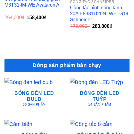
CÔNG TẮC SCHNEIDER
M3T31-IM-WE Avataron A
Công tắc bình nóng lạnh
20A E8331D20N_WE_G19
Giá
Giá
264,000
₫
158,400
₫
Schneider
gốc
hiện
Giá
Giá
là:
tại
473,000
₫
283,800
₫
gốc
hiện
264,000₫.
là:
là:
tại
158,400₫.
473,000₫.
là:
283,800₫.
Dòng sản phẩm bán chạy
BÓNG ĐÈN LED
BÓNG ĐÈN LED
BULB
TUÝP
36 SẢN PHẨM
14 SẢN PHẨM