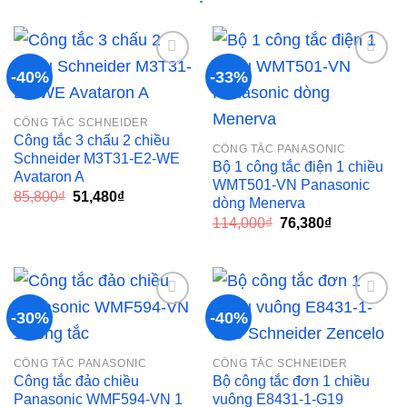
-40%
-33%
Add to
Add to
CÔNG TẮC SCHNEIDER
wishlist
wishlist
Công tắc 3 chấu 2 chiều
CÔNG TẮC PANASONIC
Schneider M3T31-E2-WE
Bộ 1 công tắc điện 1 chiều
Avataron A
WMT501-VN Panasonic
Giá
Giá
85,800
₫
51,480
₫
dòng Menerva
gốc
hiện
Giá
Giá
là:
tại
114,000
₫
76,380
₫
gốc
hiện
85,800₫.
là:
là:
tại
51,480₫.
114,000₫.
là:
76,380₫.
-30%
-40%
Add to
Add to
CÔNG TẮC PANASONIC
CÔNG TẮC SCHNEIDER
wishlist
wishlist
Công tắc đảo chiều
Bộ công tắc đơn 1 chiều
Panasonic WMF594-VN 1
vuông E8431-1-G19