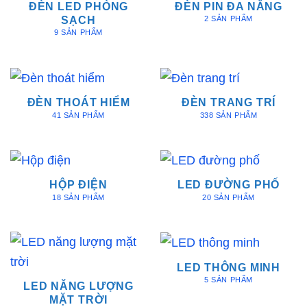
ĐÈN LED PHÒNG
ĐÈN PIN ĐA NĂNG
SẠCH
2 SẢN PHẨM
9 SẢN PHẨM
ĐÈN THOÁT HIỂM
ĐÈN TRANG TRÍ
41 SẢN PHẨM
338 SẢN PHẨM
HỘP ĐIỆN
LED ĐƯỜNG PHỐ
18 SẢN PHẨM
20 SẢN PHẨM
LED THÔNG MINH
5 SẢN PHẨM
LED NĂNG LƯỢNG
MẶT TRỜI