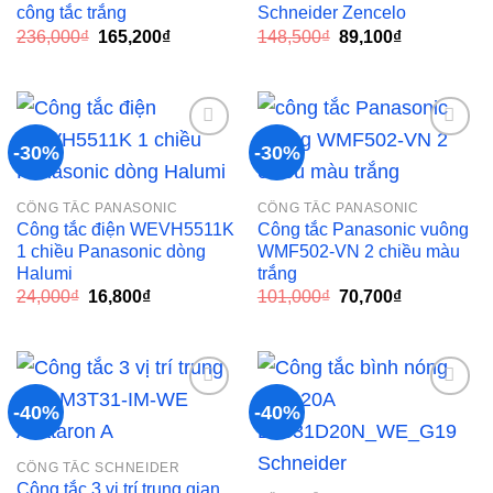
công tắc trắng
Schneider Zencelo
Giá
Giá
Giá
Giá
236,000
₫
165,200
₫
148,500
₫
89,100
₫
gốc
hiện
gốc
hiện
là:
tại
là:
tại
236,000₫.
là:
148,500₫.
là:
165,200₫.
89,100₫.
-30%
-30%
Add to
Add to
CÔNG TẮC PANASONIC
CÔNG TẮC PANASONIC
wishlist
wishlist
Công tắc điện WEVH5511K
Công tắc Panasonic vuông
1 chiều Panasonic dòng
WMF502-VN 2 chiều màu
Halumi
trắng
Giá
Giá
Giá
Giá
24,000
₫
16,800
₫
101,000
₫
70,700
₫
gốc
hiện
gốc
hiện
là:
tại
là:
tại
24,000₫.
là:
101,000₫.
là:
16,800₫.
70,700₫.
-40%
-40%
Add to
Add to
CÔNG TẮC SCHNEIDER
wishlist
wishlist
Công tắc 3 vị trí trung gian