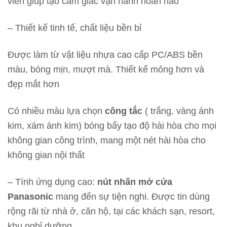
viền giúp tạo cảm giác vận hành hoàn hảo
– Thiết kế tinh tế, chất liệu bền bỉ
Được làm từ vật liệu nhựa cao cấp PC/ABS bền
màu, bóng mịn, mượt mà. Thiết kế mỏng hơn và
đẹp mắt hơn
Có nhiều màu lựa chọn
công tắc
( trắng, vàng ánh
kim, xám ánh kim) bóng bẩy tạo độ hài hòa cho mọi
không gian công trình, mang một nét hài hòa cho
không gian nội thất
– Tính ứng dụng cao:
nút nhấn mở cửa
Panasonic
mang đến sự tiện nghi. Được tin dùng
rộng rãi từ nhà ở, căn hộ, tại các khách sạn, resort,
khu nghỉ dưỡng,…