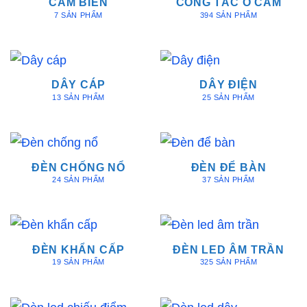
CẢM BIẾN
CÔNG TẮC Ổ CẮM
7 SẢN PHẨM
394 SẢN PHẨM
DÂY CÁP
DÂY ĐIỆN
13 SẢN PHẨM
25 SẢN PHẨM
ĐÈN CHỐNG NỔ
ĐÈN ĐỂ BÀN
24 SẢN PHẨM
37 SẢN PHẨM
ĐÈN KHẨN CẤP
ĐÈN LED ÂM TRẦN
19 SẢN PHẨM
325 SẢN PHẨM