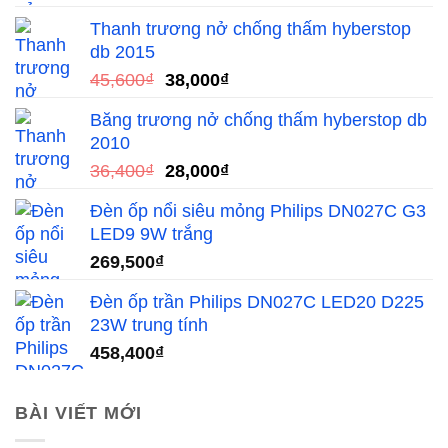
là:
tại
Thanh trương nở chống thấm hyberstop
60,000₫.
là:
db 2015
50,000₫.
Giá
Giá
45,600
₫
38,000
₫
gốc
hiện
Băng trương nở chống thấm hyberstop db
là:
tại
2010
45,600₫.
là:
Giá
Giá
36,400
₫
28,000
₫
38,000₫.
gốc
hiện
Đèn ốp nổi siêu mỏng Philips DN027C G3
là:
tại
LED9 9W trắng
36,400₫.
là:
269,500
₫
28,000₫.
Đèn ốp trần Philips DN027C LED20 D225
23W trung tính
458,400
₫
BÀI VIẾT MỚI