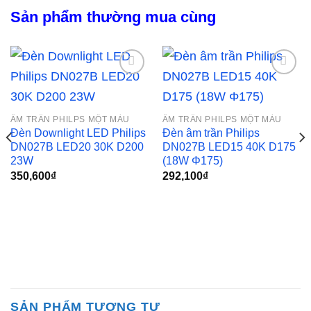
Sản phẩm thường mua cùng
Add to
Add to
ÂM TRẦN PHILPS MỘT MÀU
ÂM TRẦN PHILPS MỘT MÀU
wishlist
wishlist
Đèn Downlight LED Philips
Đèn âm trần Philips
DN027B LED20 30K D200
DN027B LED15 40K D175
23W
(18W Φ175)
350,600
₫
292,100
₫
SẢN PHẨM TƯƠNG TỰ