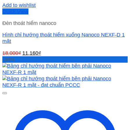
Add to wishlist
Quick View
Đèn thoát hiểm nanoco
Hình chỉ hướng thoát hiểm xuống Nanoco NEXF-D 1
mặt
Giá
Giá
18,000
₫
11,160
₫
gốc
hiện
-38%
là:
tại
18,000₫.
là:
11,160₫.