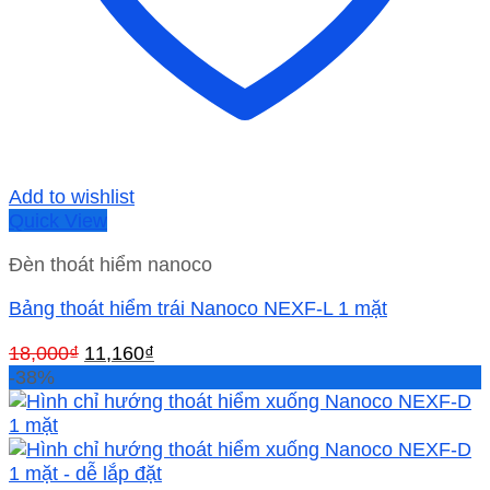
Add to wishlist
Quick View
Đèn thoát hiểm nanoco
Bảng thoát hiểm trái Nanoco NEXF-L 1 mặt
Giá
Giá
18,000
₫
11,160
₫
gốc
hiện
-38%
là:
tại
18,000₫.
là:
11,160₫.