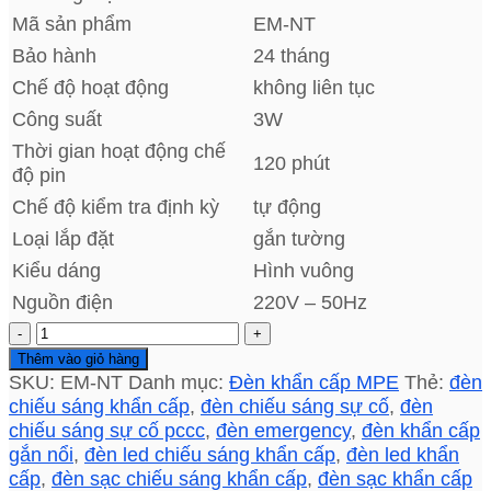
Mã sản phẩm
EM-NT
Bảo hành
24 tháng
Chế độ hoạt động
không liên tục
Công suất
3W
Thời gian hoạt động chế
120 phút
độ pin
Chế độ kiểm tra định kỳ
tự động
Loại lắp đặt
gắn tường
Kiểu dáng
Hình vuông
Nguồn điện
220V – 50Hz
Đèn
khẩn
Thêm vào giỏ hàng
cấp
SKU:
EM-NT
Danh mục:
Đèn khẩn cấp MPE
Thẻ:
đèn
gắn
chiếu sáng khẩn cấp
,
đèn chiếu sáng sự cố
,
đèn
nổi
chiếu sáng sự cố pccc
,
đèn emergency
,
đèn khẩn cấp
EM-
gắn nổi
,
đèn led chiếu sáng khẩn cấp
,
đèn led khẩn
NT
cấp
,
đèn sạc chiếu sáng khẩn cấp
,
đèn sạc khẩn cấp