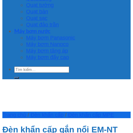
Quạt tường
Quạt bàn
Quạt sạc
Quạt đảo trần
Máy bơm nước
Máy bơm Panasonic
Máy bơm Nanoco
Máy bơm tăng áp
Máy bơm đẩy cao
Tìm
kiếm:
Trang chủ
/
Đèn khẩn cấp
/
Đèn khẩn cấp MPE
Đèn khẩn cấp gắn nổi EM-NT