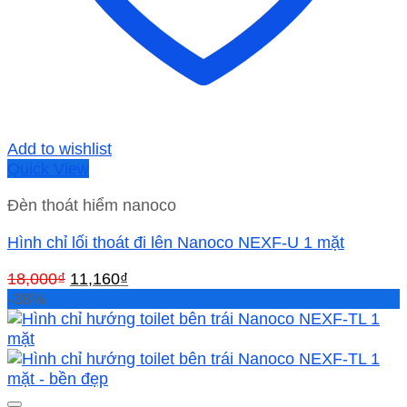
Add to wishlist
Quick View
Đèn thoát hiểm nanoco
Hình chỉ lối thoát đi lên Nanoco NEXF-U 1 mặt
Giá
Giá
18,000
₫
11,160
₫
gốc
hiện
-38%
là:
tại
18,000₫.
là:
11,160₫.