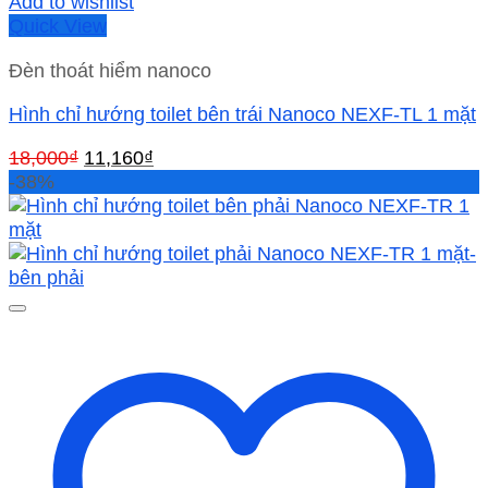
Add to wishlist
Quick View
Đèn thoát hiểm nanoco
Hình chỉ hướng toilet bên trái Nanoco NEXF-TL 1 mặt
Giá
Giá
18,000
₫
11,160
₫
gốc
hiện
-38%
là:
tại
18,000₫.
là:
11,160₫.