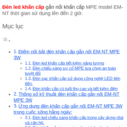
Đèn led khẩn cấp
gắn nổi khẩn cấp
MPE model EM-
NT thời gian sử dụng lên đến 2 giờ.
Mục lục
Điểm nổi bật đèn khẩn cấp gắn nổi EM-NT MPE
3W
Đèn led khẩn cấp tiết kiệm năng lượng
Đèn chiếu sáng sự cố MPE lưa chọn an toàn
tuyệt đối
Đèn sạc khẩn cấp sử dụng công nghệ LED tiên
tiến:
Đèn khẩn cấp có tuổi thọ cao và tiết kiệm điện
Thông số kỹ thuật đèn khẩn cấp gắn nổi EM-NT
MPE 3W
Ứng dụng đèn khẩn cấp gắn nổi EM-NT MPE 3W
trong cuộc sống hằng ngày:
Đèn led chiếu sáng khẩn cấp trong xây dựng nhà
và căn hộ.