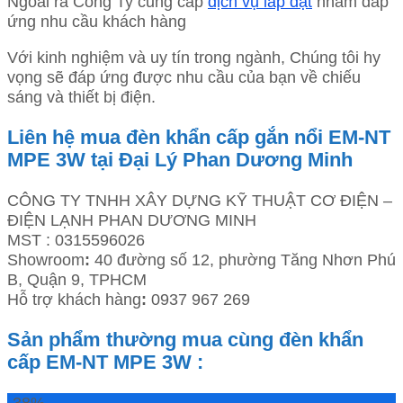
Ngoài ra Công Ty cung cấp
dịch vụ lắp đặt
nhằm đáp
ứng nhu cầu khách hàng
Với kinh nghiệm và uy tín trong ngành, Chúng tôi hy
vọng sẽ đáp ứng được nhu cầu của bạn về chiếu
sáng và thiết bị điện.
Liên hệ mua đèn khẩn cấp gắn nổi EM-NT
MPE 3W tại Đại Lý Phan Dương Minh
CÔNG TY TNHH XÂY DỰNG KỸ THUẬT CƠ ĐIỆN –
ĐIỆN LẠNH PHAN DƯƠNG MINH
MST : 0315596026
Showroom
:
40 đường số 12, phường Tăng Nhơn Phú
B, Quận 9, TPHCM
Hỗ trợ khách hàng
:
0937 967 269
Sản phẩm thường mua cùng đèn khẩn
cấp EM-NT MPE 3W :
-38%