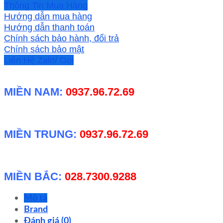
MPE
Thông Tin Mua Hàng
3W
Hướng dẫn mua hàng
tiêu
Hướng dẫn thanh toán
thụ
Chính sách bảo hành, đổi trả
điện
Chính sách bảo mật
năng
Liên Hệ Zalo/ Gọi
ít
số
MIỀN NAM:
0937.96.72.69
lượng
MIỀN TRUNG:
0937.96.72.69
MIỀN BẮC:
028.7300.9288
Mô tả
Brand
Đánh giá (0)