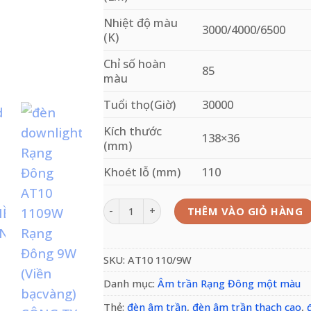
Nhiệt độ màu
3000/4000/6500
(K)
Chỉ số hoàn
85
màu
Tuổi thọ(Giờ)
30000
Kích thước
138×36
(mm)
Khoét lỗ (mm)
110
Đèn led âm trần AT10 110/9W Rạng Đông 9W 
THÊM VÀO GIỎ HÀNG
SKU:
AT10 110/9W
Danh mục:
Âm trần Rạng Đông một màu
Thẻ:
đèn âm trần
,
đèn âm trần thạch cao
,