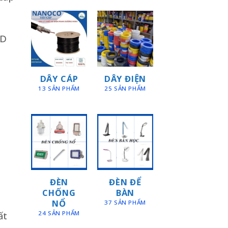
ED
DÂY CÁP
DÂY ĐIỆN
13 SẢN PHẨM
25 SẢN PHẨM
ĐÈN
ĐÈN ĐỂ
CHỐNG
BÀN
NỔ
37 SẢN PHẨM
ất
24 SẢN PHẨM