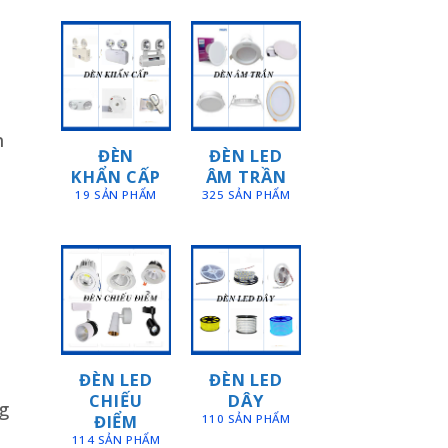
h
ĐÈN
ĐÈN LED
KHẨN CẤP
ÂM TRẦN
19 SẢN PHẨM
325 SẢN PHẨM
ĐÈN LED
ĐÈN LED
CHIẾU
DÂY
g
ĐIỂM
110 SẢN PHẨM
114 SẢN PHẨM