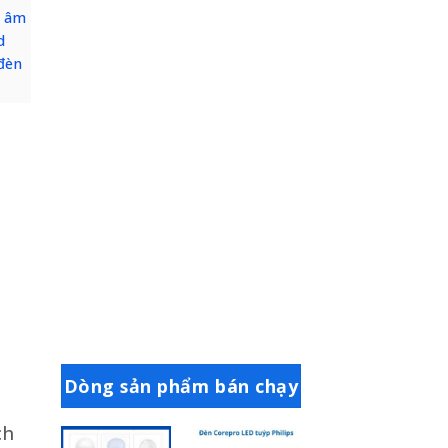
d âm
d
đèn
Dòng sản phẩm bán chạy
ch