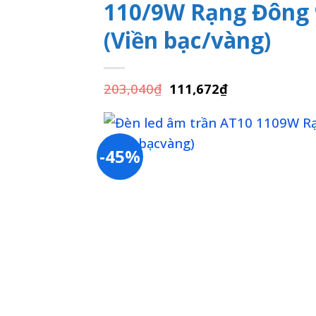
110/9W Rạng Đông
(Viền bạc/vàng)
Giá
Giá
203,040
₫
111,672
₫
gốc
hiện
là:
tại
203,040₫.
là:
111,672₫.
-45%