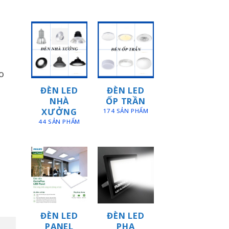
o
ĐÈN LED
ĐÈN LED
NHÀ
ỐP TRẦN
XƯỞNG
174 SẢN PHẨM
44 SẢN PHẨM
ĐÈN LED
ĐÈN LED
PANEL
PHA