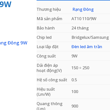
 9W
Thương hiệu
Rạng Đông
Mã sản phẩm
AT10 110/9W
Bảo hành
24 tháng
Chip led
Bridgelux/Samsung
Loại lắp đặt
Đèn led âm trần
Công suất
9W
Dải điện áp
150 ÷ 250
hoạt động(V)
Add to
wishlist
Hệ số công suất
0.5
Hiệu suất
100
(Lm/W)
Quang thông
900
(Lm)