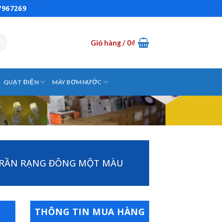
7967269
Giỏ hàng /
0
₫
QUẠT ĐIỆN
MÁY BƠM NƯỚC
RẦN RẠNG ĐÔNG MỘT MÀU
THÔNG TIN MUA HÀNG