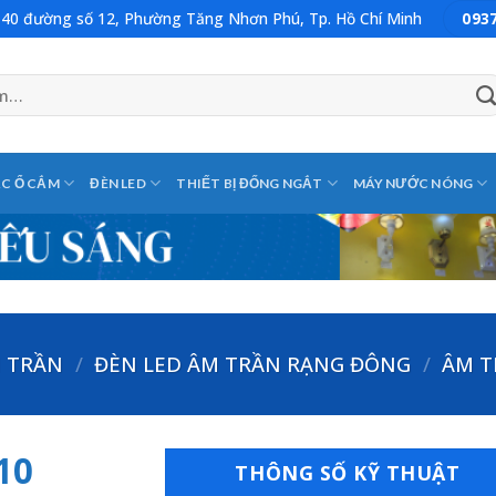
: 40 đường số 12, Phường Tăng Nhơn Phú, Tp. Hồ Chí Minh
093
C Ổ CẮM
ĐÈN LED
THIẾT BỊ ĐỐNG NGẮT
MÁY NƯỚC NÓNG
M TRẦN
/
ĐÈN LED ÂM TRẦN RẠNG ĐÔNG
/
ÂM T
10
THÔNG SỐ KỸ THUẬT