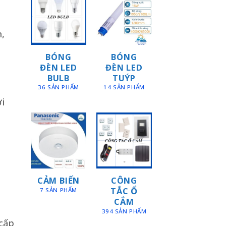
,
BÓNG
BÓNG
ĐÈN LED
ĐÈN LED
BULB
TUÝP
36 SẢN PHẨM
14 SẢN PHẨM
i
CẢM BIẾN
CÔNG
TẮC Ổ
7 SẢN PHẨM
CẮM
394 SẢN PHẨM
cấp