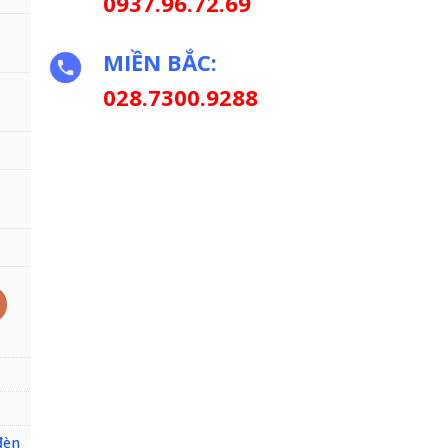
0937.96.72.69
MIỀN BẮC:
028.7300.9288
(Viền bạc/vàng) số lượng
đèn