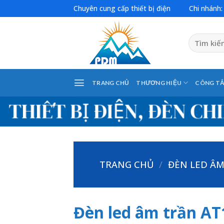
Skip
Chuyên cung cấp thiết bị điện
Chi nhánh
to
content
Tìm
kiếm:
TRANG CHỦ
THƯƠNG HIỆU
CÔNG TẮ
TRANG CHỦ
/
ĐÈN LED Â
Đèn led âm trần AT