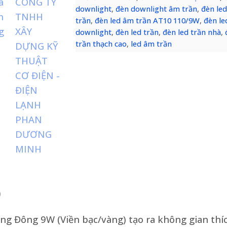
downlight
,
đèn downlight âm trần
,
đèn le
trần
,
đèn led âm trần AT10 110/9W
,
đèn le
downlight
,
đèn led trần
,
đèn led trần nhà
,
trần thạch cao
,
led âm trần
)
ng Đông 9W (Viền bạc/vàng) tạo ra không gian thí