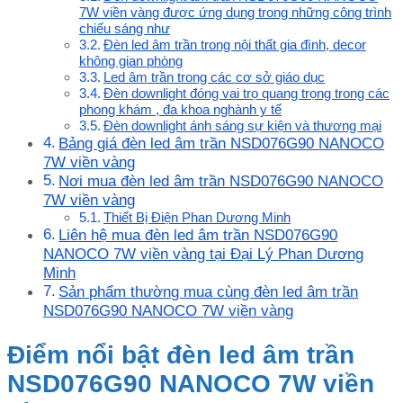
7W viền vàng được ứng dụng trong những công trình
chiếu sáng như
Đèn led âm trần trong nội thất gia đình, decor
không gian phòng
Led âm trần trong các cơ sở giáo dục
Đèn downlight đóng vai trọ quang trọng trong các
phong khám , đa khoa nghành y tế
Đèn downlight ánh sáng sự kiện và thương mại
Bảng giá đèn led âm trần NSD076G90 NANOCO
7W viền vàng
Nơi mua đèn led âm trần NSD076G90 NANOCO
7W viền vàng
Thiết Bị Điện Phan Dương Minh
Liên hệ mua đèn led âm trần NSD076G90
NANOCO 7W viền vàng tại Đại Lý Phan Dương
Minh
Sản phẩm thường mua cùng đèn led âm trần
NSD076G90 NANOCO 7W viền vàng
Điểm nổi bật đèn led âm trần
NSD076G90 NANOCO 7W viền