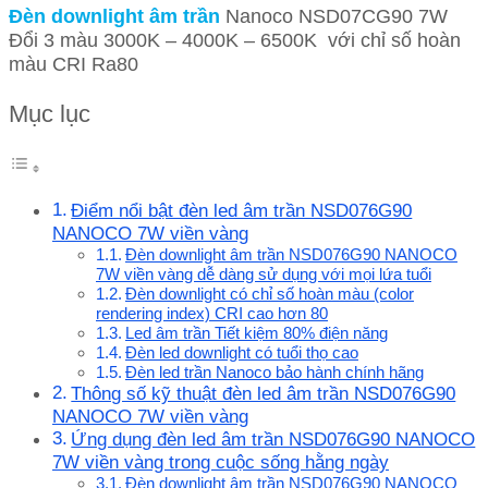
Đèn downlight âm trần
Nanoco NSD07CG90 7W
Đổi 3 màu 3000K – 4000K – 6500K với chỉ số hoàn
màu CRI Ra80
Mục lục
Điểm nổi bật đèn led âm trần NSD076G90
NANOCO 7W viền vàng
Đèn downlight âm trần NSD076G90 NANOCO
7W viền vàng dễ dàng sử dụng với mọi lứa tuổi
Đèn downlight có chỉ số hoàn màu (color
rendering index) CRI cao hơn 80
Led âm trần Tiết kiệm 80% điện năng
Đèn led downlight có tuổi thọ cao
Đèn led trần Nanoco bảo hành chính hãng
Thông số kỹ thuật đèn led âm trần NSD076G90
NANOCO 7W viền vàng
Ứng dụng đèn led âm trần NSD076G90 NANOCO
7W viền vàng trong cuộc sống hằng ngày
Đèn downlight âm trần NSD076G90 NANOCO