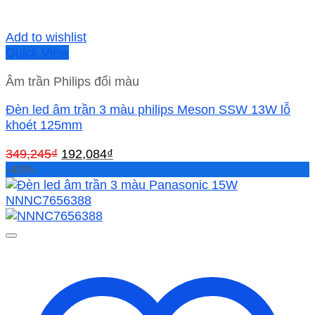
Add to wishlist
Quick View
Âm trần Philips đổi màu
Đèn led âm trần 3 màu philips Meson SSW 13W lỗ
khoét 125mm
Giá
Giá
349,245
₫
192,084
₫
gốc
hiện
-40%
là:
tại
349,245₫.
là:
192,084₫.