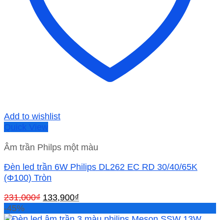
Add to wishlist
Quick View
Âm trần Philps một màu
Đèn led trần 6W Philips DL262 EC RD 30/40/65K
(Φ100) Tròn
Giá
Giá
231,000
₫
133,900
₫
gốc
hiện
-45%
là:
tại