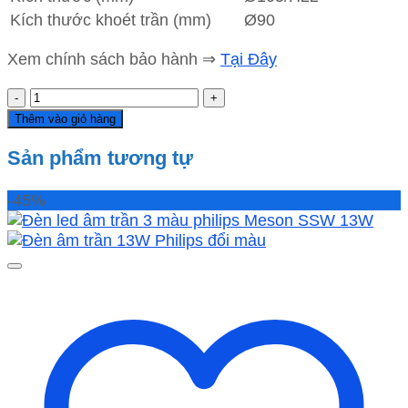
Kích thước khoét trần (mm)
Ø90
Xem chính sách bảo hành ⇒
Tại Đây
Đèn
led
Thêm vào giỏ hàng
âm
trần
Sản phẩm tương tự
NSD076G90
NANOCO
-45%
7W
viền
vàng
số
lượng