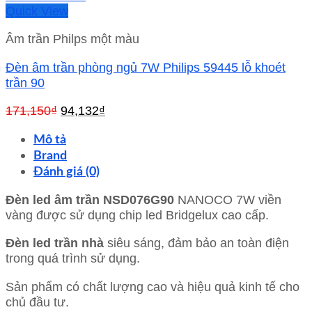
Quick View
Âm trần Philps một màu
Đèn âm trần phòng ngủ 7W Philips 59445 lỗ khoét
trần 90
Giá
Giá
171,150
₫
94,132
₫
gốc
hiện
Mô tả
là:
tại
171,150₫.
là:
Brand
94,132₫.
Đánh giá (0)
Đèn led âm trần NSD076G90
NANOCO 7W viền
vàng được sử dụng chip led Bridgelux cao cấp.
Đèn led trần nhà
siêu sáng, đảm bảo an toàn điện
trong quá trình sử dụng.
Sản phẩm có chất lượng cao và hiệu quả kinh tế cho
chủ đầu tư.