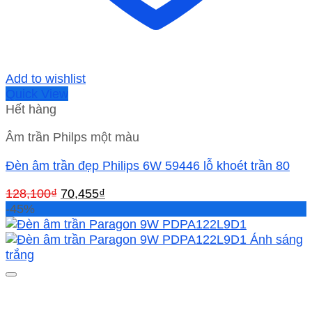
Add to wishlist
Quick View
Hết hàng
Âm trần Philps một màu
Đèn âm trần đẹp Philips 6W 59446 lỗ khoét trần 80
Giá
Giá
128,100
₫
70,455
₫
gốc
hiện
-45%
là:
tại
128,100₫.
là:
70,455₫.