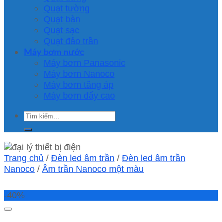
Quạt tường
Quạt bàn
Quạt sạc
Quạt đảo trần
Máy bơm nước
Máy bơm Panasonic
Máy bơm Nanoco
Máy bơm tăng áp
Máy bơm đẩy cao
Tìm
kiếm:
Trang chủ
/
Đèn led âm trần
/
Đèn led âm trần
Nanoco
/
Âm trần Nanoco một màu
-40%