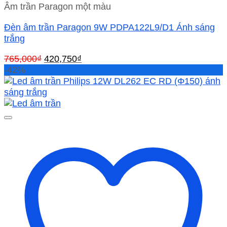
Âm trần Paragon một màu
Đèn âm trần Paragon 9W PDPA122L9/D1 Ánh sáng
trắng
Giá
Giá
765,000
₫
420,750
₫
gốc
hiện
-42%
là:
tại
765,000₫.
là:
420,750₫.