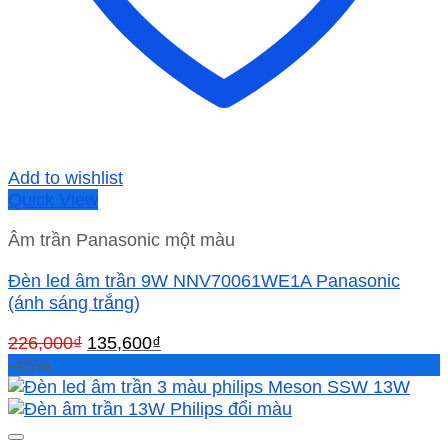
Add to wishlist
Quick View
Âm trần Panasonic một màu
Đèn led âm trần 9W NNV70061WE1A Panasonic
(ánh sáng trắng)
Giá
Giá
226,000
₫
135,600
₫
gốc
hiện
-45%
là:
tại
226,000₫.
là:
135,600₫.