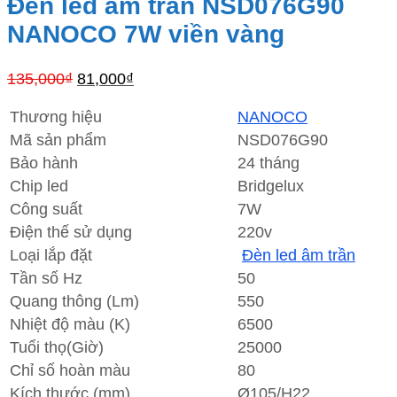
Đèn led âm trần NSD076G90
NANOCO 7W viền vàng
Giá
Giá
135,000
₫
81,000
₫
gốc
hiện
là:
tại
Thương hiệu
NANOCO
135,000₫.
là:
Mã sản phẩm
NSD076G90
81,000₫.
Bảo hành
24 tháng
Chip led
Bridgelux
Công suất
7W
Điện thế sử dụng
220v
Loại lắp đặt
Đèn led âm trần
Tần số Hz
50
Quang thông (Lm)
550
Nhiệt độ màu (K)
6500
Tuổi thọ(Giờ)
25000
Chỉ số hoàn màu
80
Kích thước (mm)
Ø105/H22