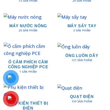
15 SẢN PHẨM
29 SẢN PHẨM
MÁY NƯỚC NÓNG
MÁY SẤY TAY
20 SẢN PHẨM
3 SẢN PHẨM
ỐNG LUỒN DÂY
121 SẢN PHẨM
Ổ CẮM PHÍCH CẮM
CÔNG NGHIỆP PCE
1 SẢN PHẨM
QUẠT ĐIỆN
159 SẢN PHẨM
PHỤ KIỆN THIẾT BỊ
ĐIỆN