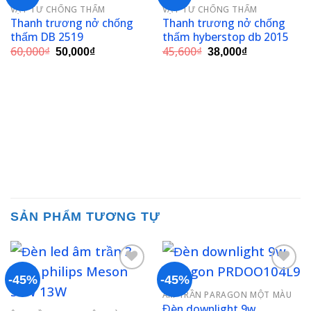
VẬT TƯ CHỐNG THẤM
VẬT TƯ CHỐNG THẤM
Add to
Add to
Thanh trương nở chống
Thanh trương nở chống
wishlist
wishlist
thấm DB 2519
thấm hyberstop db 2015
Giá
Giá
Giá
Giá
60,000
₫
45,600
₫
50,000
₫
38,000
₫
gốc
hiện
gốc
hiện
là:
tại
là:
tại
60,000₫.
là:
45,600₫.
là:
50,000₫.
38,000₫.
SẢN PHẨM TƯƠNG TỰ
-45%
-45%
ÂM TRẦN PARAGON MỘT MÀU
Add to
Add to
Đèn downlight 9w