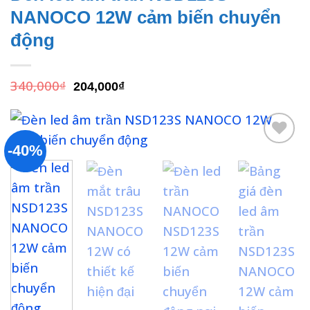
NANOCO 12W cảm biến chuyển
động
Giá
Giá
340,000
₫
204,000
₫
gốc
hiện
là:
tại
340,000₫.
là:
204,000₫.
-40%
Add to
wishlist