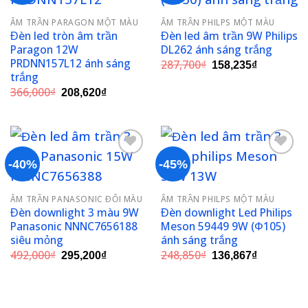
Add to
Add to
ÂM TRẦN PARAGON MỘT MÀU
ÂM TRẦN PHILPS MỘT MÀU
wishlist
wishlist
Đèn led tròn âm trần
Đèn led âm trần 9W Philips
Paragon 12W
DL262 ánh sáng trắng
PRDNN157L12 ánh sáng
Giá
Giá
287,700
₫
158,235
₫
gốc
hiện
trắng
là:
tại
Giá
Giá
366,000
₫
208,620
₫
287,700₫.
là:
gốc
hiện
158,235₫.
là:
tại
366,000₫.
là:
208,620₫.
-40%
-45%
Add to
Add to
ÂM TRẦN PANASONIC ĐỔI MÀU
ÂM TRẦN PHILPS MỘT MÀU
wishlist
wishlist
Đèn downlight 3 màu 9W
Đèn downlight Led Philips
Panasonic NNNC7656188
Meson 59449 9W (Φ105)
siêu mỏng
ánh sáng trắng
Giá
Giá
Giá
Giá
492,000
₫
248,850
₫
295,200
₫
136,867
₫
gốc
hiện
gốc
hiện
là:
tại
là:
tại
492,000₫.
là:
248,850₫.
là:
295,200₫.
136,867₫.