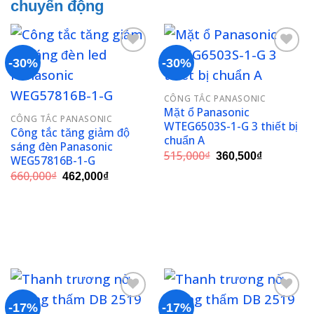
chuyển động
-30%
-30%
Add to
Add to
CÔNG TẮC PANASONIC
wishlist
wishlist
Mặt ổ Panasonic
CÔNG TẮC PANASONIC
WTEG6503S-1-G 3 thiết bị
Công tắc tăng giảm độ
chuẩn A
sáng đèn Panasonic
Giá
Giá
515,000
₫
360,500
₫
WEG57816B-1-G
gốc
hiện
Giá
Giá
660,000
₫
là:
tại
462,000
₫
gốc
hiện
515,000₫.
là:
là:
tại
360,500₫.
660,000₫.
là:
462,000₫.
-17%
-17%