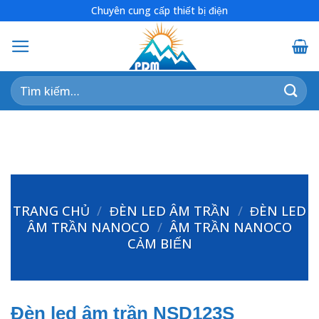
Skip
Chuyên cung cấp thiết bị điện
to
content
Tìm
kiếm:
TRANG CHỦ
/
ĐÈN LED ÂM TRẦN
/
ĐÈN LED
ÂM TRẦN NANOCO
/
ÂM TRẦN NANOCO
CẢM BIẾN
Đèn led âm trần NSD123S