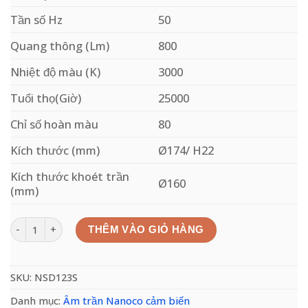
Tần số Hz
50
Quang thông (Lm)
800
Nhiệt độ màu (K)
3000
Tuổi thọ(Giờ)
25000
Chỉ số hoàn màu
80
Kích thước (mm)
Ø174/ H22
Kích thước khoét trần
Ø160
(mm)
Đèn led âm trần NSD123S NANOCO 12W cảm biến chuyển động số l
THÊM VÀO GIỎ HÀNG
SKU:
NSD123S
Danh mục:
Âm trần Nanoco cảm biến