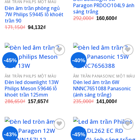
ÂM TRẦN PHILPS MỘT MÀU
wishlist
wishlist
Paragon PRDOO104L9 ánh
Đèn âm trần phòng ngủ
sáng trắng
7W Philips 59445 lỗ khoét
Giá
Giá
292,000
₫
160,600
₫
trần 90
gốc
hiện
Giá
Giá
171,150
₫
là:
tại
94,132
₫
gốc
hiện
292,000₫.
là:
là:
tại
160,600₫.
171,150₫.
là:
94,132₫.
-45%
-40%
Add to
Add to
ÂM TRẦN PHILPS MỘT MÀU
ÂM TRẦN PANASONIC MỘT MÀU
wishlist
wishlist
Đèn led downlight 13W
Đèn led âm trần 6W
Philips Meson 59646 lỗ
NNNC7651088 Panasonic
khoét trần 125mm
(ánh sáng trắng)
Giá
Giá
Giá
Giá
286,650
₫
235,000
₫
157,657
₫
141,000
₫
gốc
hiện
gốc
hiện
là:
tại
là:
tại
286,650₫.
là:
235,000₫.
là:
157,657₫.
141,000₫.
-43%
-45%