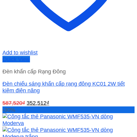
Add to wishlist
Quick View
Đèn khẩn cấp Rạng Đông
Đèn chiếu sáng khẩn cấp rạng đông KC01 2W tiết
kiệm điện năng
Giá
Giá
587,520
₫
352,512
₫
gốc
hiện
-30%
là:
tại
587,520₫.
là:
352,512₫.