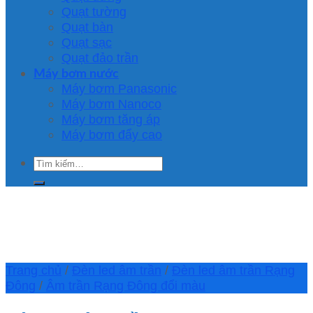
Quạt tường
Quạt bàn
Quạt sạc
Quạt đảo trần
Máy bơm nước
Máy bơm Panasonic
Máy bơm Nanoco
Máy bơm tăng áp
Máy bơm đẩy cao
Tìm
kiếm:
Trang chủ
/
Đèn led âm trần
/
Đèn led âm trần Rạng
Đông
/
Âm trần Rạng Đông đổi màu