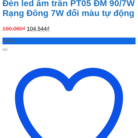
Đèn led âm trần PT05 ĐM 90/7W
Rạng Đông 7W đổi màu tự động
Giá
Giá
190,080
₫
104,544
₫
gốc
hiện
-45%
là:
tại
190,080₫.
là:
104,544₫.