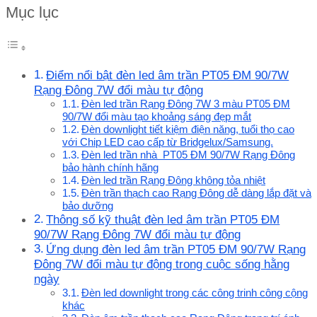
Mục lục
Điểm nổi bật đèn led âm trần PT05 ĐM 90/7W
Rạng Đông 7W đổi màu tự động
Đèn led trần Rạng Đông 7W 3 màu PT05 ĐM
90/7W đổi màu tạo khoảng sáng đẹp mắt
Đèn downlight tiết kiệm điện năng, tuổi thọ cao
với Chip LED cao cấp từ Bridgelux/Samsung.
Đèn led trần nhà PT05 ĐM 90/7W Rạng Đông
bảo hành chính hãng
Đèn led trần Rạng Đông không tỏa nhiệt
Đèn trần thạch cao Rạng Đông dễ dàng lắp đặt và
bảo dưỡng
Thông số kỹ thuật đèn led âm trần PT05 ĐM
90/7W Rạng Đông 7W đổi màu tự động
Ứng dụng đèn led âm trần PT05 ĐM 90/7W Rạng
Đông 7W đổi màu tự động trong cuộc sống hằng
ngày
Đèn led downlight trong các công trinh công cộng
khác