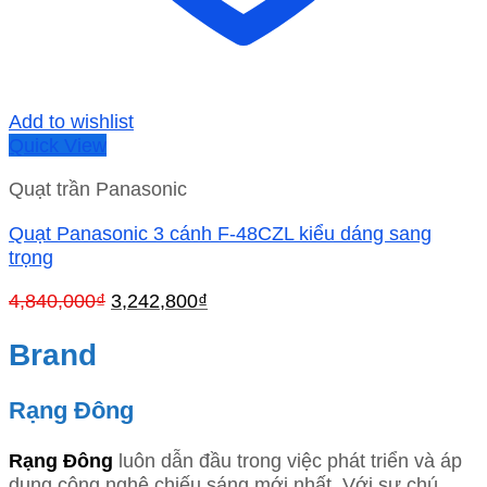
Add to wishlist
Quick View
Quạt trần Panasonic
Quạt Panasonic 3 cánh F-48CZL kiểu dáng sang
trọng
Giá
Giá
4,840,000
₫
3,242,800
₫
gốc
hiện
là:
tại
Brand
4,840,000₫.
là:
3,242,800₫.
Rạng Đông
Rạng Đông
luôn dẫn đầu trong việc phát triển và áp
dụng công nghệ chiếu sáng mới nhất. Với sự chú