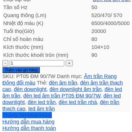
Tần số Hz
50
Quang thông (Lm)
520/470/ 570
Nhiệt độ màu (K)
6500/4000/5000
Tuổi thọ(Giờ)
20000
Chỉ số hoàn màu
80
Kích thước (mm)
104×10
Kích thước khoét tròn (mm)
90
Đèn
led
Thêm vào giỏ hàng
âm
SKU:
PT05 ĐM 90/7W
Danh mục:
Âm trần Rạng
trần
Đông đổi màu
Thẻ:
đèn âm trần
,
đèn âm trần thạch
PT05
cao
,
đèn downlight
,
đèn downlight âm trần
,
đèn led
ĐM
âm trần
,
đèn led âm trần PT05 ĐM 90/7W
,
đèn led
90/7W
downlight
,
đèn led trần
,
đèn led trần nhà
,
đèn trần
Rạng
thạch cao
,
led âm trần
Đông
Thông Tin Mua Hàng
7W
Hướng dẫn mua hàng
đổi
Hướng dẫn thanh toán