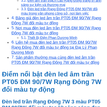
Đèn âm trần thạch cao Rạng Đông trang trí ánh
sáng sự kiện và thương mại
Đèn led trần Rạng Đông PT05 ĐM 90/7W đổi
màu trong văn phong công sở, nơi làm việc
Bảng giá đèn led âm trần PT05 ĐM 90/7W Rạng
Đông 7W đổi màu tự động
Nơi mua đèn led âm trần PT05 ĐM 90/7W Rạng
Đông 7W đổi màu tự động
Thiết Bị Điện Phan Dương Minh
Liên hệ mua đèn led âm trần PT05 ĐM 90/7W
Rạng Đông 7W đổi màu tự động tại Đại Lý Phan
Dương Minh
Sản phẩm thường mua cùng đèn led âm trần
PT05 ĐM 90/7W Rạng Đông 7W đổi màu tự động
Điểm nổi bật đèn led âm trần
PT05 ĐM 90/7W Rạng Đông 7W
đổi màu tự động
Đèn led trần Rạng Đông 7W 3 màu PT05