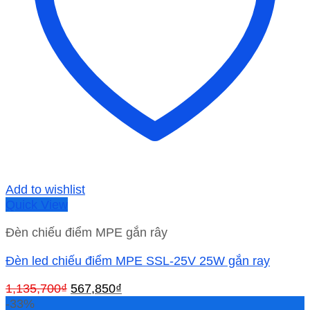
Add to wishlist
Quick View
Đèn chiếu điểm MPE gắn rây
Đèn led chiếu điểm MPE SSL-25V 25W gắn ray
Giá
Giá
1,135,700
₫
567,850
₫
gốc
hiện
-33%