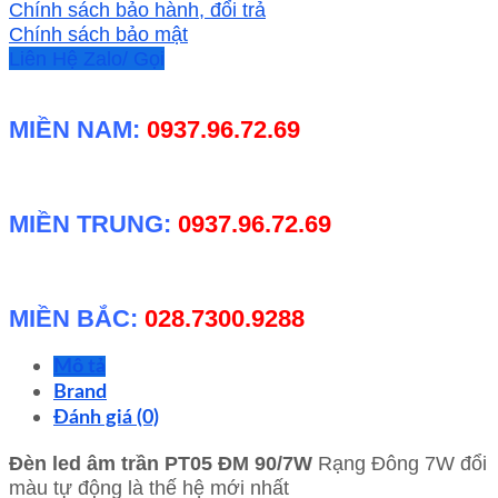
màu
Chính sách bảo hành, đổi trả
tự
Chính sách bảo mật
động
Liên Hệ Zalo/ Gọi
số
lượng
MIỀN NAM:
0937.96.72.69
MIỀN TRUNG:
0937.96.72.69
MIỀN BẮC:
028.7300.9288
Mô tả
Brand
Đánh giá (0)
Đèn led âm trần PT05 ĐM 90/7W
Rạng Đông 7W đổi
màu tự động là thế hệ mới nhất