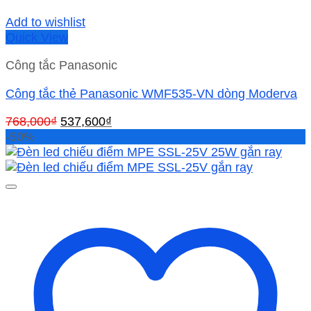
Add to wishlist
Quick View
Công tắc Panasonic
Công tắc thẻ Panasonic WMF535-VN dòng Moderva
Giá
Giá
768,000
₫
537,600
₫
gốc
hiện
-50%
là:
tại
768,000₫.
là:
537,600₫.