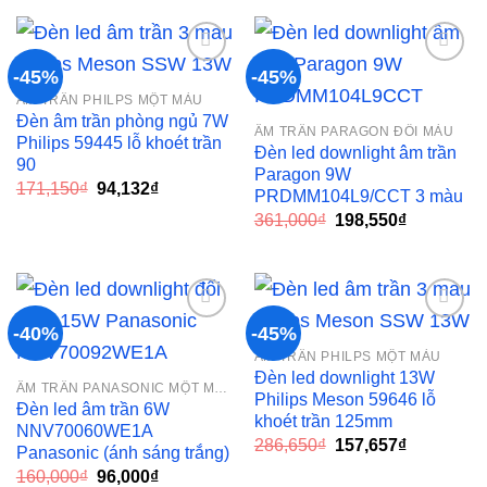
472,000₫.
là:
283,200₫.
-45%
-45%
ÂM TRẦN PHILPS MỘT MÀU
Add to
Add to
Đèn âm trần phòng ngủ 7W
ÂM TRẦN PARAGON ĐỔI MÀU
wishlist
wishlist
Philips 59445 lỗ khoét trần
Đèn led downlight âm trần
90
Paragon 9W
Giá
Giá
171,150
₫
94,132
₫
PRDMM104L9/CCT 3 màu
gốc
hiện
Giá
Giá
là:
tại
361,000
₫
198,550
₫
gốc
hiện
171,150₫.
là:
là:
tại
94,132₫.
361,000₫.
là:
198,550₫.
-40%
-45%
ÂM TRẦN PHILPS MỘT MÀU
Add to
Add to
Đèn led downlight 13W
ÂM TRẦN PANASONIC MỘT MÀU
wishlist
wishlist
Philips Meson 59646 lỗ
Đèn led âm trần 6W
khoét trần 125mm
NNV70060WE1A
Giá
Giá
286,650
₫
157,657
₫
Panasonic (ánh sáng trắng)
gốc
hiện
Giá
Giá
160,000
₫
96,000
₫
là:
tại