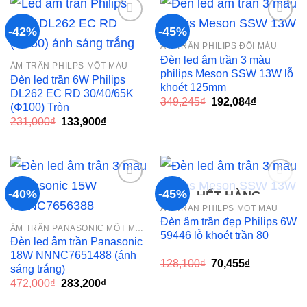
-42%
-45%
ÂM TRẦN PHILIPS ĐỔI MÀU
Add to
Add to
Đèn led âm trần 3 màu
ÂM TRẦN PHILPS MỘT MÀU
wishlist
wishlist
philips Meson SSW 13W lỗ
Đèn led trần 6W Philips
khoét 125mm
DL262 EC RD 30/40/65K
Giá
Giá
349,245
₫
192,084
₫
(Φ100) Tròn
gốc
hiện
Giá
Giá
231,000
₫
133,900
₫
là:
tại
gốc
hiện
349,245₫.
là:
là:
tại
192,084₫.
231,000₫.
là:
133,900₫.
-40%
-45%
HẾT HÀNG
ÂM TRẦN PHILPS MỘT MÀU
Add to
Add to
Đèn âm trần đẹp Philips 6W
ÂM TRẦN PANASONIC MỘT MÀU
wishlist
wishlist
59446 lỗ khoét trần 80
Đèn led âm trần Panasonic
18W NNNC7651488 (ánh
Giá
Giá
128,100
₫
70,455
₫
sáng trắng)
gốc
hiện
Giá
Giá
472,000
₫
283,200
₫
là:
tại
gốc
hiện
128,100₫.
là:
là:
tại
70,455₫.