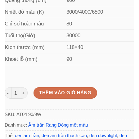
Quang thông (Lm)
900
Nhiệt độ màu (K)
3000/4000/6500
Chỉ số hoàn màu
80
Tuổi thọ(Giờ)
30000
Kích thước (mm)
118×40
Khoét lỗ (mm)
90
Đèn led âm trần Rạng Đông 90 9w AT04 90/9W ánh sáng trắng số lượ
THÊM VÀO GIỎ HÀNG
SKU:
AT04 90/9W
Danh mục:
Âm trần Rạng Đông một màu
Thẻ:
đèn âm trần
,
đèn âm trần thạch cao
,
đèn downlight
,
đèn