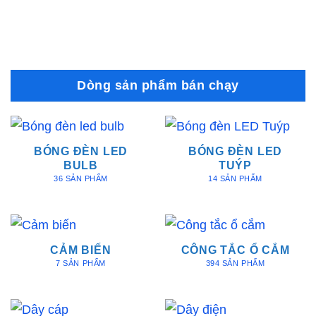
gốc
hiện
286,650₫.
là:
là:
tại
157,657₫.
160,000₫.
là:
96,000₫.
Dòng sản phẩm bán chạy
BÓNG ĐÈN LED
BÓNG ĐÈN LED
BULB
TUÝP
36 SẢN PHẨM
14 SẢN PHẨM
CẢM BIẾN
CÔNG TẮC Ổ CẮM
7 SẢN PHẨM
394 SẢN PHẨM