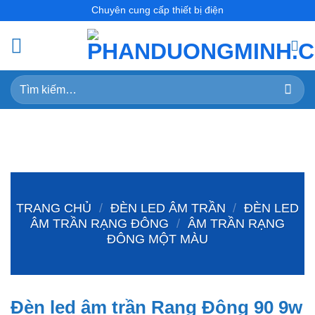
Skip
Chuyên cung cấp thiết bị điện
to
content
Tìm
kiếm:
TRANG CHỦ
/
ĐÈN LED ÂM TRẦN
/
ĐÈN LED
ÂM TRẦN RẠNG ĐÔNG
/
ÂM TRẦN RẠNG
ĐÔNG MỘT MÀU
Đèn led âm trần Rạng Đông 90 9w