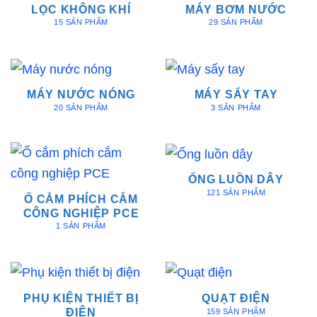
LỌC KHÔNG KHÍ
MÁY BƠM NƯỚC
15 SẢN PHẨM
29 SẢN PHẨM
MÁY NƯỚC NÓNG
MÁY SẤY TAY
20 SẢN PHẨM
3 SẢN PHẨM
ỐNG LUỒN DÂY
121 SẢN PHẨM
Ổ CẮM PHÍCH CẮM
CÔNG NGHIỆP PCE
1 SẢN PHẨM
PHỤ KIỆN THIẾT BỊ
QUẠT ĐIỆN
ĐIỆN
159 SẢN PHẨM