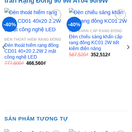
trần Rạng Đông 90 9w AT04 90/9W
-40%
-40%
ĐÈN KHẨN CẤP RẠNG ĐÔNG
Add to
Add to
Đèn chiếu sáng khẩn cấp
ĐÈN THOÁT HIỂM RẠNG ĐÔNG
wishlist
wishlist
rạng đông KC01 2W tiết
Đèn thoát hiểm rạng đông
kiệm điện năng
CD01 40×20 2.2W 2 mặt
Giá
Giá
587,520
₫
352,512
₫
công nghệ LED
gốc
hiện
Giá
Giá
777,600
₫
466,560
₫
là:
tại
gốc
hiện
587,520₫.
là:
là:
tại
352,512₫.
777,600₫.
là:
466,560₫.
,824₫.
SẢN PHẨM TƯƠNG TỰ