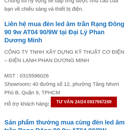
Chúng tôi hy vọng sẽ đáp ứng được nhu cầu của
bạn về chiếu sáng và thiết bị điện.
Liên hệ mua đèn led âm trần Rạng Đông
90 9w AT04 90/9W tại Đại Lý Phan
Dương Minh
CÔNG TY TNHH XÂY DỰNG KỸ THUẬT CƠ ĐIỆN
– ĐIỆN LẠNH PHAN DƯƠNG MINH
MST : 0315596026
Showroom
:
40 đường số 12, phường Tăng Nhơn
Phú B, Quận 9, TPHCM
TƯ VẤN 24/24 0937967269
Hỗ trợ khách hàng
:
Sản phẩm thường mua cùng đèn led âm