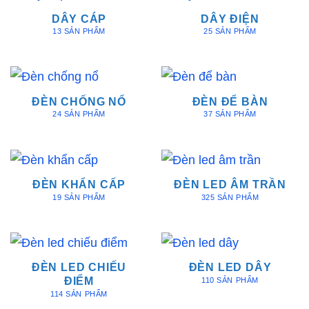
DÂY CÁP
DÂY ĐIỆN
13 SẢN PHẨM
25 SẢN PHẨM
ĐÈN CHỐNG NỔ
ĐÈN ĐỂ BÀN
24 SẢN PHẨM
37 SẢN PHẨM
ĐÈN KHẨN CẤP
ĐÈN LED ÂM TRẦN
19 SẢN PHẨM
325 SẢN PHẨM
ĐÈN LED CHIẾU
ĐÈN LED DÂY
ĐIỂM
110 SẢN PHẨM
114 SẢN PHẨM