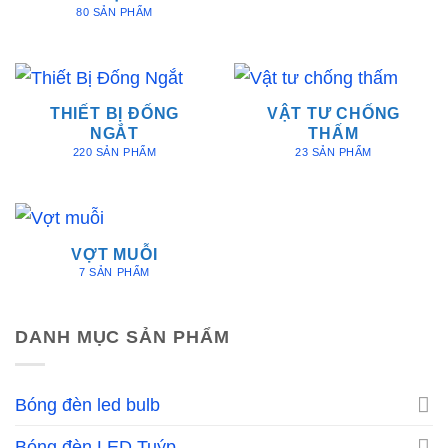
80 SẢN PHẨM
THIẾT BỊ ĐỐNG
VẬT TƯ CHỐNG
NGẮT
THẤM
220 SẢN PHẨM
23 SẢN PHẨM
VỢT MUỖI
7 SẢN PHẨM
DANH MỤC SẢN PHẨM
Bóng đèn led bulb
Bóng đèn LED Tuýp