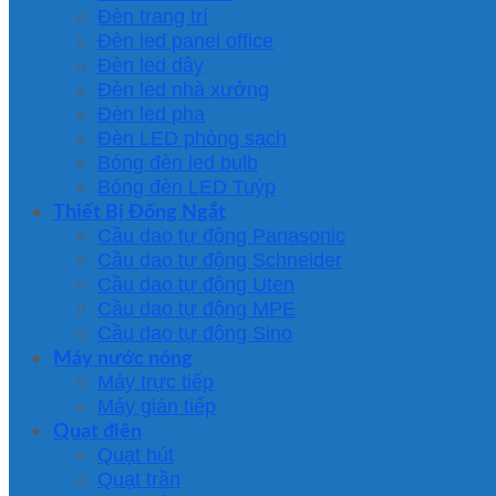
Đèn trang trí
Đèn led panel office
Đèn led dây
Đèn led nhà xưởng
Đèn led pha
Đèn LED phòng sạch
Bóng đèn led bulb
Bóng đèn LED Tuýp
Thiết Bị Đống Ngắt
Cầu dao tự động Panasonic
Cầu dao tự động Schneider
Cầu dao tự động Uten
Cầu dao tự động MPE
Cầu dao tự động Sino
Máy nước nóng
Máy trực tiếp
Máy gián tiếp
Quạt điện
Quạt hút
Quạt trần