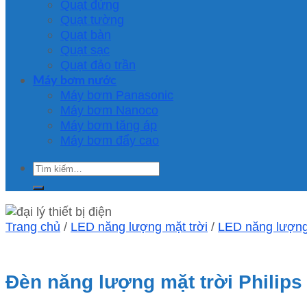
Quạt đứng
Quạt tường
Quạt bàn
Quạt sạc
Quạt đảo trần
Máy bơm nước
Máy bơm Panasonic
Máy bơm Nanoco
Máy bơm tăng áp
Máy bơm đẩy cao
Tìm
kiếm:
Trang chủ
/
LED năng lượng mặt trời
/
LED năng lượng 
Đèn năng lượng mặt trời Phili