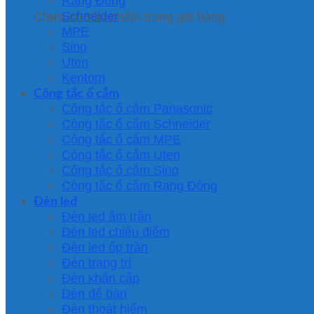
Rạng Đông
Schneider
Chưa có sản phẩm trong giỏ hàng.
MPE
Sino
Uten
Kentom
Công tắc ổ cắm
Công tắc ổ cắm Panasonic
Công tắc ổ cắm Schneider
Công tắc ổ cắm MPE
Công tắc ổ cắm Uten
Công tắc ổ cắm Sino
Công tắc ổ cắm Rạng Đông
Đèn led
Đèn led âm trần
Đèn led chiếu điểm
Đèn led ốp trần
Đèn trang trí
Đèn khẩn cấp
Đèn để bàn
Đèn thoát hiểm