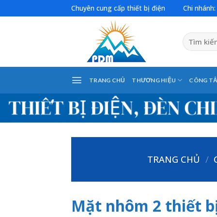
Skip
Chuyên cung cấp thiết bị điện
Chi nhánh
to
content
Tìm
kiếm:
TRANG CHỦ
THƯƠNG HIỆU
CÔNG TẮ
TRANG CHỦ
/
Mặt nhôm 2 thiết b