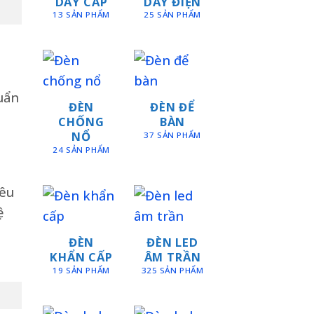
DÂY CÁP
DÂY ĐIỆN
13 SẢN PHẨM
25 SẢN PHẨM
uẩn
ĐÈN
ĐÈN ĐỂ
CHỐNG
BÀN
NỔ
37 SẢN PHẨM
24 SẢN PHẨM
iêu
ệ
ĐÈN
ĐÈN LED
KHẨN CẤP
ÂM TRẦN
19 SẢN PHẨM
325 SẢN PHẨM