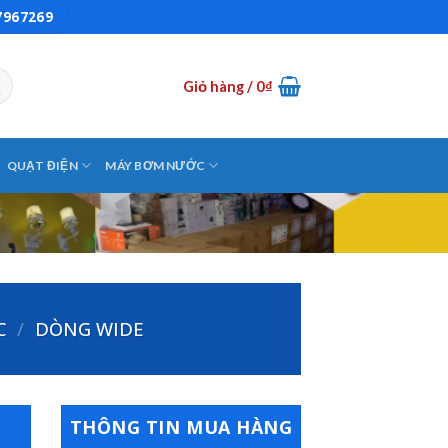
7967269
Giỏ hàng /
0
₫
QUẠT ĐIỆN
MÁY BƠM NƯỚC
C
/
DÒNG WIDE
THÔNG TIN MUA HÀNG