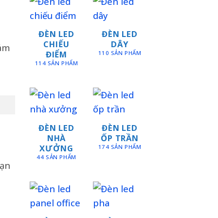
ĐÈN LED
ĐÈN LED
CHIẾU
DÂY
Đảm
ĐIỂM
110 SẢN PHẨM
114 SẢN PHẨM
ĐÈN LED
ĐÈN LED
NHÀ
ỐP TRẦN
XƯỞNG
174 SẢN PHẨM
44 SẢN PHẨM
bạn