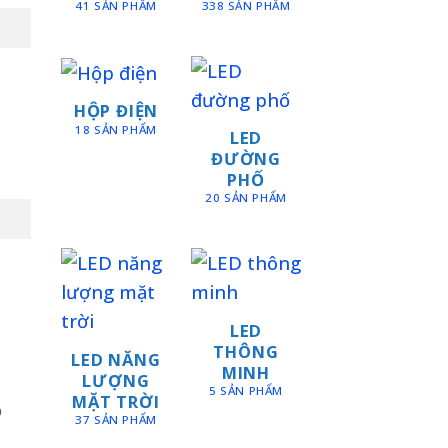
41 SẢN PHẨM
338 SẢN PHẨM
HỘP ĐIỆN
18 SẢN PHẨM
LED
ĐƯỜNG
PHỐ
20 SẢN PHẨM
LED
THÔNG
LED NĂNG
MINH
LƯỢNG
5 SẢN PHẨM
MẶT TRỜI
ỗ
37 SẢN PHẨM