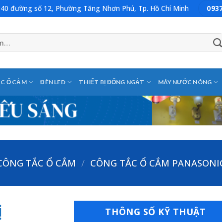
: 40 đường số 12, Phường Tăng Nhơn Phú, Tp. Hồ Chí Minh
093
C Ổ CẮM
ĐÈN LED
THIẾT BỊ ĐỐNG NGẮT
MÁY NƯỚC NÓNG
CÔNG TẮC Ổ CẮM
/
CÔNG TẮC Ổ CẮM PANASONI
ị
THÔNG SỐ KỸ THUẬT