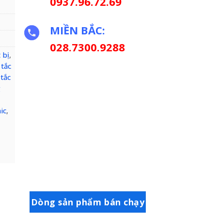
0937.96.72.69
MIỀN BẮC:
028.7300.9288
 bị
,
 tắc
tắc
g
ic
,
Dòng sản phẩm bán chạy