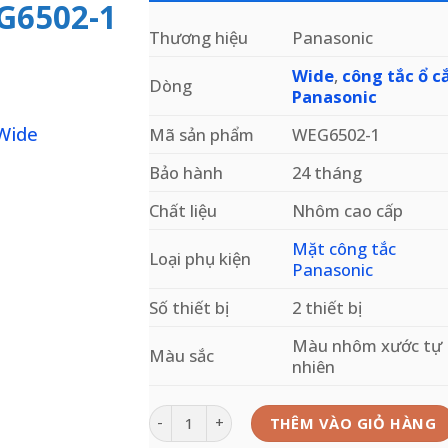
G6502-1
Thương hiệu
Panasonic
Wide
,
công tắc ổ 
Dòng
Panasonic
Mã sản phẩm
WEG6502-1
Bảo hành
24 tháng
Chất liệu
Nhôm cao cấp
Add to
Mặt công tắc
wishlist
Loại phụ kiện
Panasonic
Số thiết bị
2 thiết bị
Màu nhôm xước tự
Màu sắc
nhiên
Mặt nhôm 2 thiết bị Panasonic Wide WEG650
THÊM VÀO GIỎ HÀNG