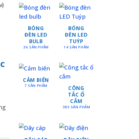
hệ
BÓNG
BÓNG
ĐÈN LED
ĐÈN LED
BULB
TUÝP
36 SẢN PHẨM
14 SẢN PHẨM
ic
CẢM BIẾN
7 SẢN PHẨM
CÔNG
TẮC Ổ
CẮM
ng
385 SẢN PHẨM