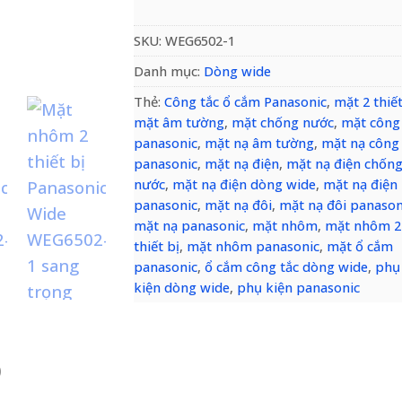
SKU:
WEG6502-1
Danh mục:
Dòng wide
Thẻ:
Công tắc ổ cắm Panasonic
,
mặt 2 thiết
mặt âm tường
,
mặt chống nước
,
mặt công
panasonic
,
mặt nạ âm tường
,
mặt nạ công 
panasonic
,
mặt nạ điện
,
mặt nạ điện chốn
nước
,
mặt nạ điện dòng wide
,
mặt nạ điện
panasonic
,
mặt nạ đôi
,
mặt nạ đôi panason
mặt nạ panasonic
,
mặt nhôm
,
mặt nhôm 2
thiết bị
,
mặt nhôm panasonic
,
mặt ổ cắm
panasonic
,
ổ cắm công tắc dòng wide
,
phụ
kiện dòng wide
,
phụ kiện panasonic
)