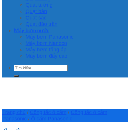
Quạt tường
Quạt bàn
Quạt sạc
Quạt đảo trần
Máy bơm nước
Máy bơm Panasonic
Máy bơm Nanoco
Máy bơm tăng áp
Máy bơm đẩy cao
Tìm
kiếm:
Trang chủ
/
Công tắc ổ cắm
/
Công tắc ổ cắm
Panasonic
/
Ổ cắm Panasonic