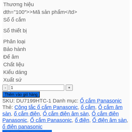
Thương hiệu
dth=”100″>>Mã sản phẩm</td>
Số ổ cắm
Số thiết bị
Phân loại
Bảo hành
Đế âm
Chất liệu
Kiểu dáng
Xuất sứ
Ổ
cắm
Thêm vào giỏ hàng
Panasonic
SKU:
DU7199HTC-1
Danh mục:
Ổ cắm Panasonic
DU7199HTC-
Thẻ:
Công tắc ổ cắm Panasonic
,
ổ cắm
,
Ổ cắm âm
1
sàn
,
ổ cắm điện
,
Ổ cắm điện âm sàn
,
Ổ cắm điện
âm
Panasonic
,
Ổ cắm Panasonic
,
ổ điện
,
Ổ điện âm sàn
,
sàn
ổ điện panasonic