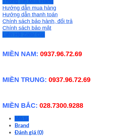
số
Thông Tin Mua Hàng
lượng
Hướng dẫn mua hàng
Hướng dẫn thanh toán
Chính sách bảo hành, đổi trả
Chính sách bảo mật
Liên Hệ Zalo/ Gọi
MIỀN NAM:
0937.96.72.69
MIỀN TRUNG:
0937.96.72.69
MIỀN BẮC:
028.7300.9288
Mô tả
Brand
Đánh giá (0)