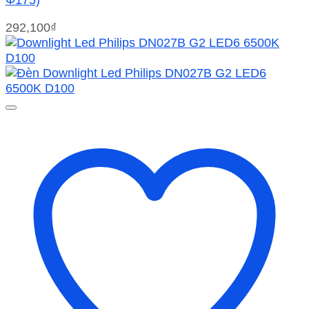
292,100
₫