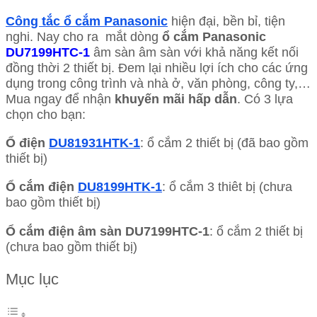
Công tắc ổ cắm Panasonic
hiện đại, bền bỉ, tiện
nghi. Nay cho ra mắt dòng
ổ cắm Panasonic
DU7199HTC-1
âm sàn âm sàn với khả năng kết nối
đồng thời 2 thiết bị. Đem lại nhiều lợi ích cho các ứng
dụng trong công trình và nhà ở, văn phòng, công ty,…
Mua ngay để nhận
khuyến mãi hấp dẫn
. Có 3 lựa
chọn cho bạn:
Ổ điện
DU81931HTK-1
: ổ cắm 2 thiết bị (đã bao gồm
thiết bị)
Ổ cắm điện
DU8199HTK-1
: ổ cắm 3 thiêt bị (chưa
bao gồm thiết bị)
Ổ cắm điện âm sàn
DU7199HTC-1
: ổ cắm 2 thiết bị
(chưa bao gồm thiết bị)
Mục lục