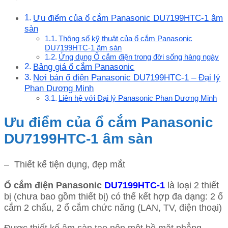
Ưu điểm của ổ cắm Panasonic DU7199HTC-1 âm
sàn
Thông số kỹ thuật của ổ cắm Panasonic
DU7199HTC-1 âm sàn
Ứng dụng Ổ cắm điện trong đời sống hàng ngày
Bảng giá ổ cắm Panasonic
Nơi bán ổ điện Panasonic DU7199HTC-1 – Đại lý
Phan Dương Minh
Liên hệ với Đại lý Panasonic Phan Dương Minh
Ưu điểm của ổ cắm Panasonic
DU7199HTC-1 âm sàn
– Thiết kế tiện dụng, đẹp mắt
Ổ cắm điện Panasonic
DU7199HTC-1
là loại 2 thiết
bị (chưa bao gồm thiết bị) có thể kết hợp đa dạng: 2 ổ
cắm 2 chấu, 2 ổ cắm chức năng (LAN, TV, điện thoại)
Được thiết kế âm sàn tạo nên một bề mặt phẳng.