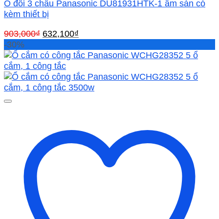
Ổ đôi 3 chấu Panasonic DU81931HTK-1 âm sàn có
kèm thiết bị
Giá
Giá
903,000
₫
632,100
₫
gốc
hiện
-30%
là:
tại
903,000₫.
là:
632,100₫.