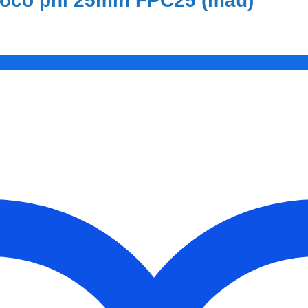
noco phi 25mm FPC25 (màu)