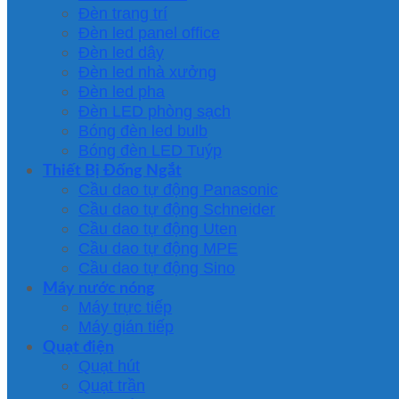
Đèn trang trí
Đèn led panel office
Đèn led dây
Đèn led nhà xưởng
Đèn led pha
Đèn LED phòng sạch
Bóng đèn led bulb
Bóng đèn LED Tuýp
Thiết Bị Đống Ngắt
Cầu dao tự động Panasonic
Cầu dao tự động Schneider
Cầu dao tự động Uten
Cầu dao tự động MPE
Cầu dao tự động Sino
Máy nước nóng
Máy trực tiếp
Máy gián tiếp
Quạt điện
Quạt hút
Quạt trần