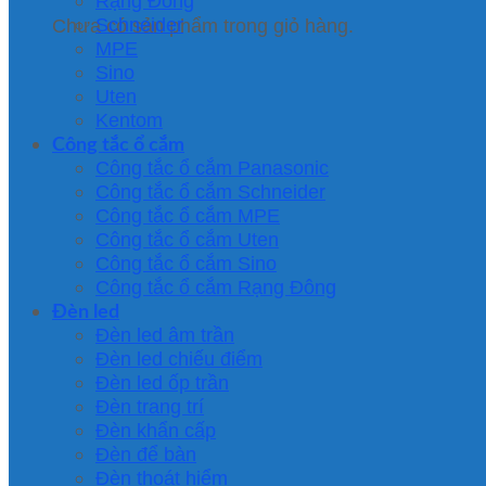
Rạng Đông
Schneider
Chưa có sản phẩm trong giỏ hàng.
MPE
Sino
Uten
Kentom
Công tắc ổ cắm
Công tắc ổ cắm Panasonic
Công tắc ổ cắm Schneider
Công tắc ổ cắm MPE
Công tắc ổ cắm Uten
Công tắc ổ cắm Sino
Công tắc ổ cắm Rạng Đông
Đèn led
Đèn led âm trần
Đèn led chiếu điểm
Đèn led ốp trần
Đèn trang trí
Đèn khẩn cấp
Đèn để bàn
Đèn thoát hiểm