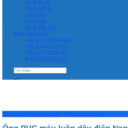
Quạt đứng
Quạt tường
Quạt bàn
Quạt sạc
Quạt đảo trần
Máy bơm nước
Máy bơm Panasonic
Máy bơm Nanoco
Máy bơm tăng áp
Máy bơm đẩy cao
Tìm
kiếm:
Trang chủ
/
Ống luồn dây
/
Ống luồn Nanoco