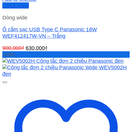
Quick View
Dòng wide
Ổ cắm sạc USB Type C Panasonic 18W
WEF412417W-VN – Trắng
Giá
Giá
900,000
₫
630,000
₫
gốc
hiện
-33%
là:
tại
900,000₫.
là:
630,000₫.