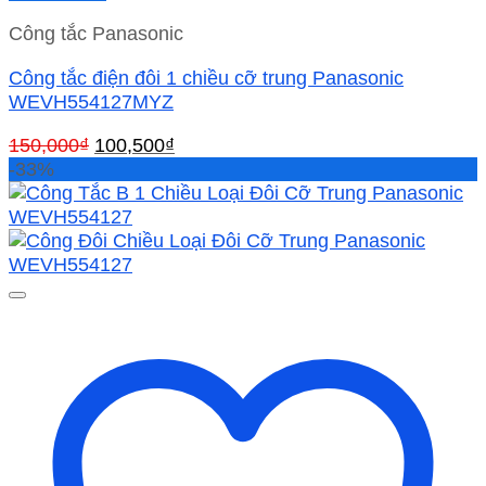
Công tắc Panasonic
Công tắc điện đôi 1 chiều cỡ trung Panasonic
WEVH554127MYZ
Giá
Giá
150,000
₫
100,500
₫
gốc
hiện
-33%
là:
tại
150,000₫.
là:
100,500₫.