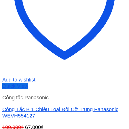
Add to wishlist
Quick View
Công tắc Panasonic
Công Tắc B 1 Chiều Loại Đôi Cỡ Trung Panasonic
WEVH554127
Giá
Giá
100,000
₫
67,000
₫