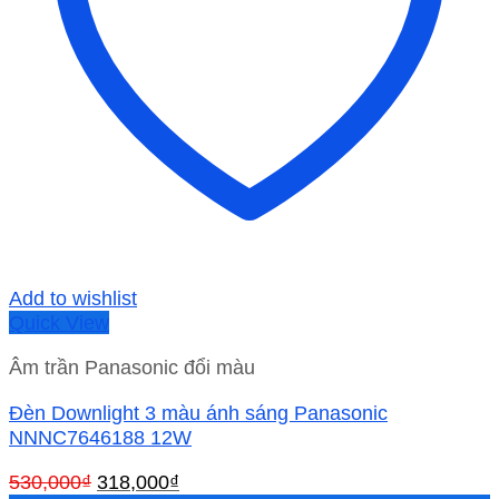
Add to wishlist
Quick View
Âm trần Panasonic đổi màu
Đèn Downlight 3 màu ánh sáng Panasonic
NNNC7646188 12W
Giá
Giá
530,000
₫
318,000
₫