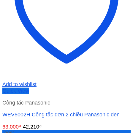
Add to wishlist
Quick View
Công tắc Panasonic
WEV5002H Công tắc đơn 2 chiều Panasonic đen
Giá
Giá
63,000
₫
42,210
₫
gốc
hiện