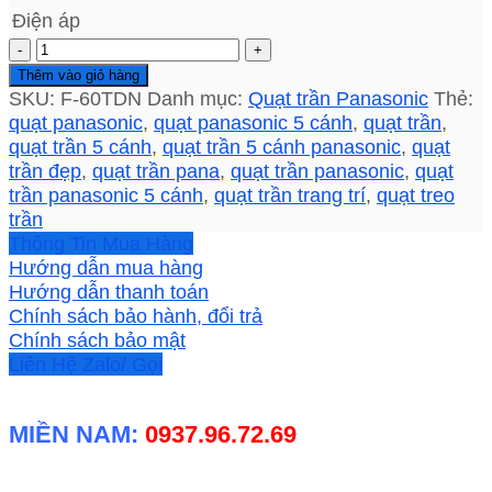
Điện áp
Quạt
trần
Thêm vào giỏ hàng
Panasonic
SKU:
F-60TDN
Danh mục:
Quạt trần Panasonic
Thẻ:
5
quạt panasonic
,
quạt panasonic 5 cánh
,
quạt trần
,
cánh
quạt trần 5 cánh
,
quạt trần 5 cánh panasonic
,
quạt
F
trần đẹp
,
quạt trần pana
,
quạt trần panasonic
,
quạt
60TDN
trần panasonic 5 cánh
,
quạt trần trang trí
,
quạt treo
chiều
trần
dài
Thông Tin Mua Hàng
ti
Hướng dẫn mua hàng
290cm
Hướng dẫn thanh toán
số
Chính sách bảo hành, đổi trả
lượng
Chính sách bảo mật
Liên Hệ Zalo/ Gọi
MIỀN NAM:
0937.96.72.69