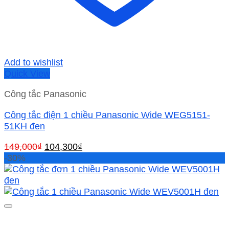
Add to wishlist
Quick View
Công tắc Panasonic
Công tắc điện 1 chiều Panasonic Wide WEG5151-
51KH đen
Giá
Giá
149,000
₫
104,300
₫
gốc
hiện
-30%
là:
tại
149,000₫.
là:
104,300₫.