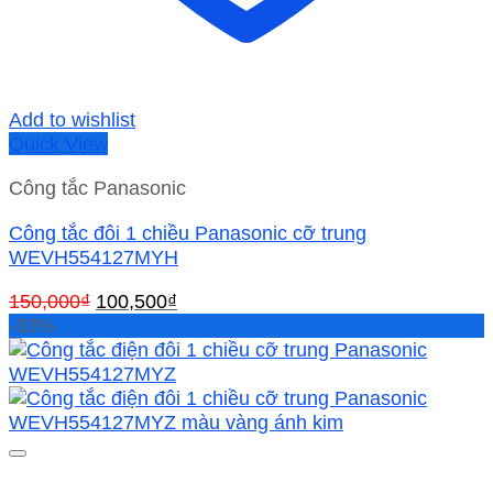
Add to wishlist
Quick View
Công tắc Panasonic
Công tắc đôi 1 chiều Panasonic cỡ trung
WEVH554127MYH
Giá
Giá
150,000
₫
100,500
₫
gốc
hiện
-33%
là:
tại
150,000₫.
là:
100,500₫.