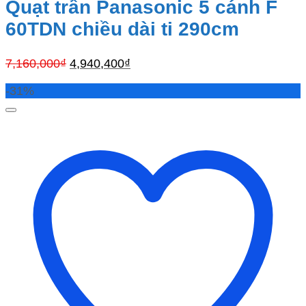
Quạt trần Panasonic 5 cánh F
60TDN chiều dài ti 290cm
Giá
Giá
7,160,000
₫
4,940,400
₫
gốc
hiện
-31%
là:
tại
7,160,000₫.
là:
4,940,400₫.