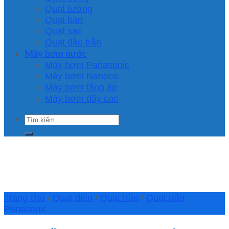
Quạt tường
Quạt bàn
Quạt sạc
Quạt đảo trần
Máy bơm nước
Máy bơm Panasonic
Máy bơm Nanoco
Máy bơm tăng áp
Máy bơm đẩy cao
Tìm
kiếm:
Trang chủ
/
Quạt điện
/
Quạt trần
/
Quạt trần
Panasonic