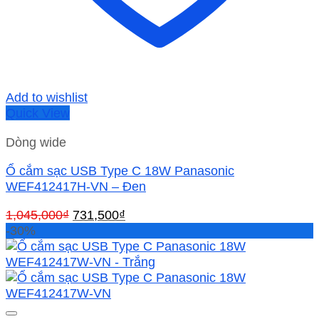
Add to wishlist
Quick View
Dòng wide
Ổ cắm sạc USB Type C 18W Panasonic
WEF412417H-VN – Đen
Giá
Giá
1,045,000
₫
731,500
₫
gốc
hiện
-30%
là:
tại
1,045,000₫.
là:
731,500₫.