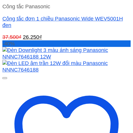
Công tắc Panasonic
Công tắc đơn 1 chiều Panasonic Wide WEV5001H
đen
Giá
Giá
37,500
₫
26,250
₫
gốc
hiện
-40%
là:
tại
37,500₫.
là:
26,250₫.