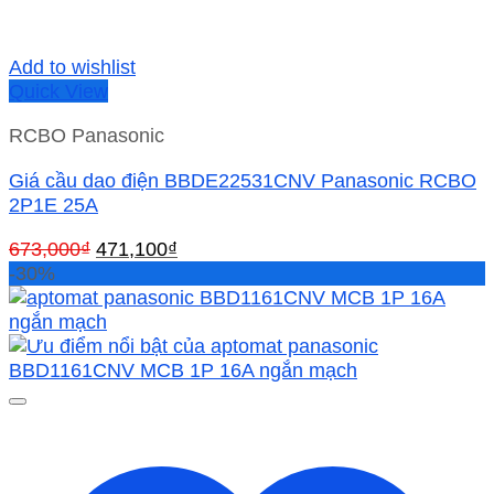
Add to wishlist
Quick View
RCBO Panasonic
Giá cầu dao điện BBDE22531CNV Panasonic RCBO
2P1E 25A
Giá
Giá
673,000
₫
471,100
₫
gốc
hiện
-30%
là:
tại
673,000₫.
là:
471,100₫.