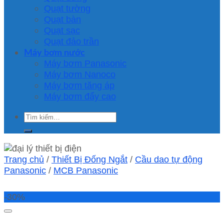
Quạt tường
Quạt bàn
Quạt sạc
Quạt đảo trần
Máy bơm nước
Máy bơm Panasonic
Máy bơm Nanoco
Máy bơm tăng áp
Máy bơm đẩy cao
Tìm
kiếm:
Trang chủ
/
Thiết Bị Đống Ngắt
/
Cầu dao tự động
Panasonic
/
MCB Panasonic
-30%