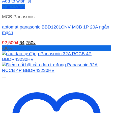
Add to wishlist
Quick View
MCB Panasonic
aptomat panasonic BBD1201CNV MCB 1P 20A ngắn
mạch
Giá
Giá
92,500
₫
64,750
₫
gốc
hiện
-30%
là:
tại
92,500₫.
là:
64,750₫.