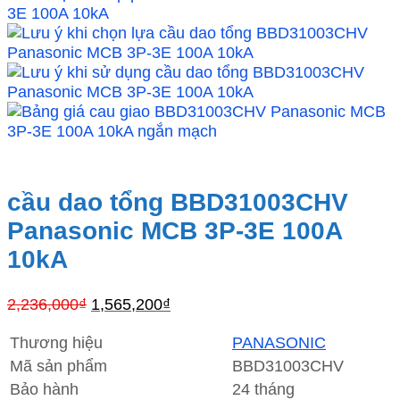
cầu dao tổng BBD31003CHV
Panasonic MCB 3P-3E 100A
10kA
Giá
Giá
2,236,000
₫
1,565,200
₫
gốc
hiện
là:
tại
Thương hiệu
PANASONIC
2,236,000₫.
là:
Mã sản phẩm
BBD31003CHV
1,565,200₫.
Bảo hành
24 tháng