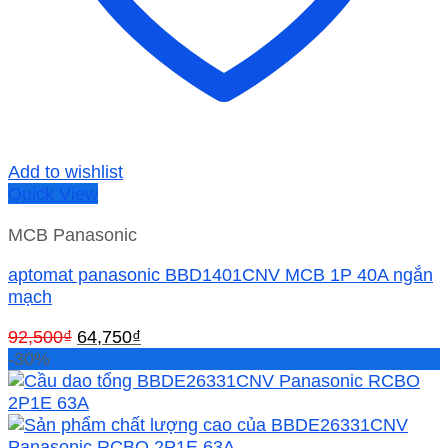
Add to wishlist
Quick View
MCB Panasonic
aptomat panasonic BBD1401CNV MCB 1P 40A ngắn
mạch
Giá
Giá
92,500
₫
64,750
₫
gốc
hiện
-30%
là:
tại
92,500₫.
là:
64,750₫.