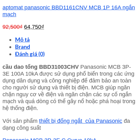
aptomat panasonic BBD1161CNV MCB 1P 16A ngắn
mạch
Giá
Giá
92,500
₫
64,750
₫
gốc
hiện
Mô tả
là:
tại
92,500₫.
là:
Brand
64,750₫.
Đánh giá (0)
cầu dao tổng BBD31003CHV
Panasonic MCB 3P-
3E 100A 10kA được sử dụng phổ biến trong các ứng
dụng dân dụng và công nghiệp để đảm bảo an toàn
cho người sử dụng và thiết bị điện. MCB giúp ngăn
chặn nguy cơ về điện và ngăn chặn các sự cố ngắn
mạch và quá dòng có thể gây nổ hoặc phá hoại trong
hệ thống điện.
Với sản phẩm
thiết bị đống ngắt của Panasonic
đa
dạng công suất