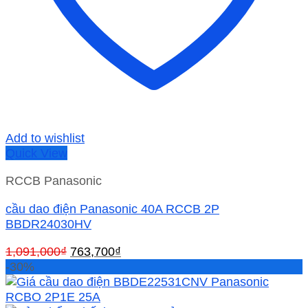
Add to wishlist
Quick View
RCCB Panasonic
cầu dao điện Panasonic 40A RCCB 2P
BBDR24030HV
Giá
Giá
1,091,000
₫
763,700
₫
gốc
hiện
-30%
là:
tại
1,091,000₫.
là: