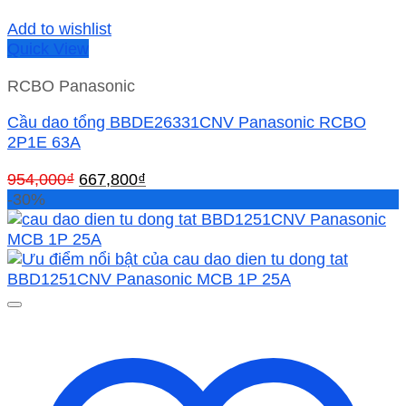
Add to wishlist
Quick View
RCBO Panasonic
Cầu dao tổng BBDE26331CNV Panasonic RCBO
2P1E 63A
Giá
Giá
954,000
₫
667,800
₫
gốc
hiện
-30%
là:
tại
954,000₫.
là:
667,800₫.