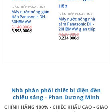
wishlist
wishlist
GIÁN TIẾP PANASONIC
Máy nước nóng gián
GIÁN TIẾP PANASONIC
tiếp Panasonic DH-
Máy nước nóng nhà
GIÁ
30HBMVW
tắm Panasonic DH-
Má
5,140,000
₫
20HBMVW gián tiếp
Pan
Giá
Giá
3,598,000
₫
gốc
hiện
4,620,000
₫
15H
Giá
Giá
là:
tại
3,234,000
₫
4,4
gốc
hiện
5,140,000₫.
là:
Giá
2,9
là:
tại
3,598,000₫.
gốc
4,620,000₫.
là:
là:
3,234,000₫.
4,4
Nhà phân phối thiết bị điện đèn
chiếu sáng - Phan Dương Minh
CHÍNH HÃNG 100% - CHIẾC KHẤU CAO - GIAO