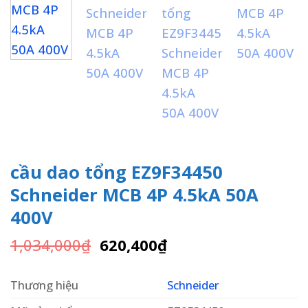
cầu dao tổng EZ9F34450
Schneider MCB 4P 4.5kA 50A
400V
Giá
Giá
1,034,000
₫
620,400
₫
gốc
hiện
là:
tại
Thương hiệu
Schneider
1,034,000₫.
là:
620,400₫.