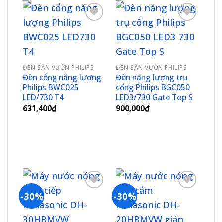
Add to
Add to
wishlist
wishlist
ĐÈN SÂN VƯỜN PHILIPS
ĐÈN SÂN VƯỜN PHILIPS
Đèn cổng năng lượng
Đèn năng lượng trụ
Philips BWC025
cổng Philips BGC050
ĐÈN
LED/730 T4
LED3/730 Gate Top S
Đèn
631,400
₫
900,000
₫
lượ
LED
900
-30%
-30%
-3
Add to
Add to