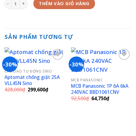
cầu dao tổng EZ9F34450 Schneider MCB 4P 4.5kA 50A 400V số lư
THÊM VÀO GIỎ HÀNG
SẢN PHẨM TƯƠNG TỰ
-30%
-30%
CẦU DAO TỰ ĐỘNG SINO
Add to
Add to
Aptomat chống giật 25A
MCB PANASONIC
wishlist
wishlist
VLL45N Sino
MCB Panasonic 1P 6A 6kA
Giá
Giá
428,000
₫
299,600
₫
240VAC BBD1061CNV
gốc
hiện
Giá
Giá
là:
tại
92,500
₫
64,750
₫
gốc
hiện
428,000₫.
là:
là:
tại
299,600₫.
92,500₫.
là:
64,750₫.