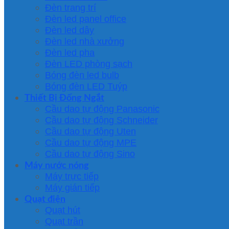
Đèn trang trí
Đèn led panel office
Đèn led dây
Đèn led nhà xưởng
Đèn led pha
Đèn LED phòng sạch
Bóng đèn led bulb
Bóng đèn LED Tuýp
Thiết Bị Đống Ngắt
Cầu dao tự động Panasonic
Cầu dao tự động Schneider
Cầu dao tự động Uten
Cầu dao tự động MPE
Cầu dao tự động Sino
Máy nước nóng
Máy trực tiếp
Máy gián tiếp
Quạt điện
Quạt hút
Quạt trần