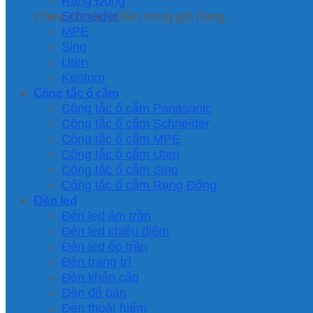
Rạng Đông
Schneider
Chưa có sản phẩm trong giỏ hàng.
MPE
Sino
Uten
Kentom
Công tắc ổ cắm
Công tắc ổ cắm Panasonic
Công tắc ổ cắm Schneider
Công tắc ổ cắm MPE
Công tắc ổ cắm Uten
Công tắc ổ cắm Sino
Công tắc ổ cắm Rạng Đông
Đèn led
Đèn led âm trần
Đèn led chiếu điểm
Đèn led ốp trần
Đèn trang trí
Đèn khẩn cấp
Đèn để bàn
Đèn thoát hiểm