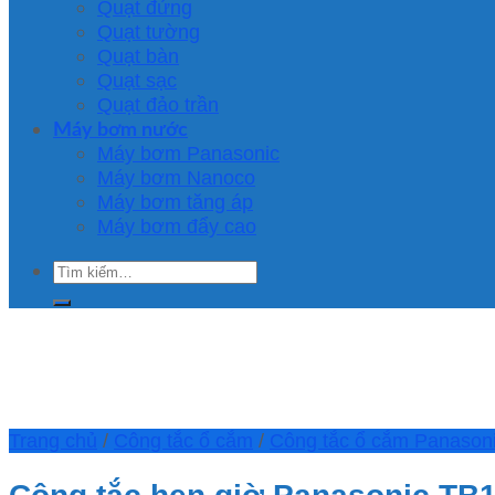
Quạt đứng
Quạt tường
Quạt bàn
Quạt sạc
Quạt đảo trần
Máy bơm nước
Máy bơm Panasonic
Máy bơm Nanoco
Máy bơm tăng áp
Máy bơm đẩy cao
Tìm
kiếm:
Trang chủ
/
Công tắc ổ cắm
/
Công tắc ổ cắm Panason