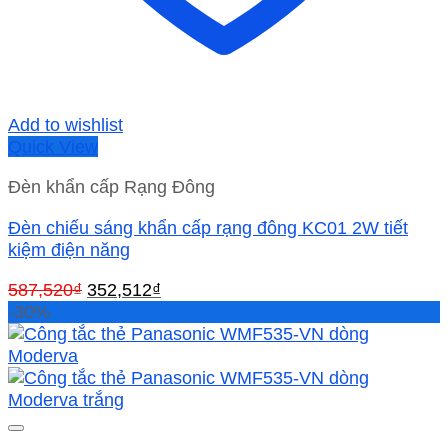
Add to wishlist
Quick View
Đèn khẩn cấp Rạng Đông
Đèn chiếu sáng khẩn cấp rạng đông KC01 2W tiết
kiệm điện năng
Giá
Giá
587,520
₫
352,512
₫
gốc
hiện
-30%
là:
tại
587,520₫.
là:
352,512₫.