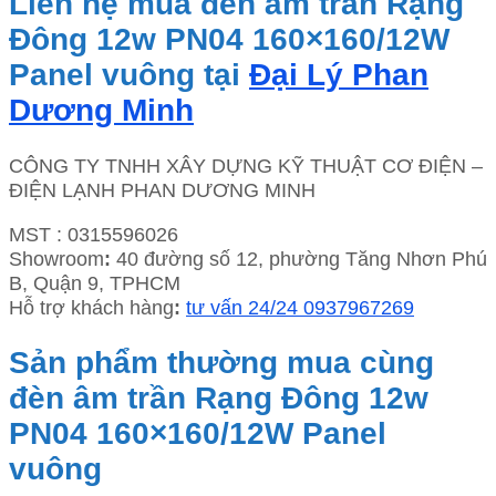
Liên hệ mua đèn âm trần Rạng
Đông 12w PN04 160×160/12W
Panel vuông tại
Đại Lý Phan
Dương Minh
CÔNG TY TNHH XÂY DỰNG KỸ THUẬT CƠ ĐIỆN –
ĐIỆN LẠNH PHAN DƯƠNG MINH
MST : 0315596026
Showroom
:
40 đường số 12, phường Tăng Nhơn Phú
B, Quận 9, TPHCM
Hỗ trợ khách hàng
:
tư vấn 24/24 0937967269
Sản phẩm thường mua cùng
đèn âm trần Rạng Đông 12w
PN04 160×160/12W Panel
vuông