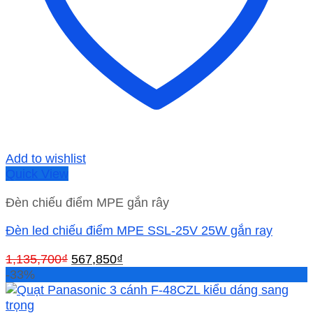
Add to wishlist
Quick View
Đèn chiếu điểm MPE gắn rây
Đèn led chiếu điểm MPE SSL-25V 25W gắn ray
Giá
Giá
1,135,700
₫
567,850
₫
gốc
hiện
-33%
là:
tại
1,135,700₫.
là: