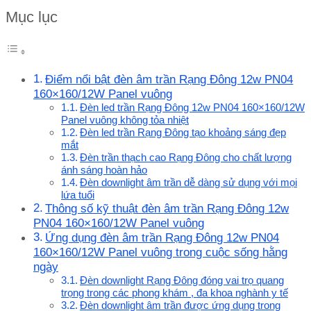
Mục lục
Điểm nổi bật đèn âm trần Rạng Đông 12w PN04
160×160/12W Panel vuông
Đèn led trần Rạng Đông 12w PN04 160×160/12W
Panel vuông không tỏa nhiệt
Đèn led trần Rạng Đông tạo khoảng sáng đẹp
mắt
Đèn trần thạch cao Rạng Đông cho chất lượng
ánh sáng hoàn hảo
Đèn downlight âm trần dễ dàng sử dụng với mọi
lứa tuổi
Thông số kỹ thuật đèn âm trần Rạng Đông 12w
PN04 160×160/12W Panel vuông
Ứng dụng đèn âm trần Rạng Đông 12w PN04
160×160/12W Panel vuông trong cuộc sống hằng
ngày
Đèn downlight Rạng Đông đóng vai trọ quang
trọng trong các phong khám , đa khoa nghành y tế
Đèn downlight âm trần được ứng dụng trong