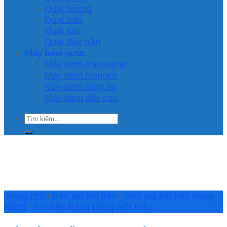
Quạt tường
Quạt bàn
Quạt sạc
Quạt đảo trần
Máy bơm nước
Máy bơm Panasonic
Máy bơm Nanoco
Máy bơm tăng áp
Máy bơm đẩy cao
Tìm
kiếm:
Trang chủ
/
Đèn led âm trần
/
Đèn led âm trần Rạng
Đông
/
Âm trần Rạng Đông một màu