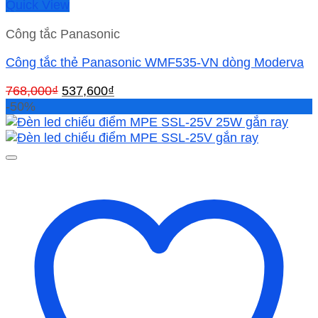
Quick View
Công tắc Panasonic
Công tắc thẻ Panasonic WMF535-VN dòng Moderva
Giá
Giá
768,000
₫
537,600
₫
gốc
hiện
-50%
là:
tại
768,000₫.
là:
537,600₫.