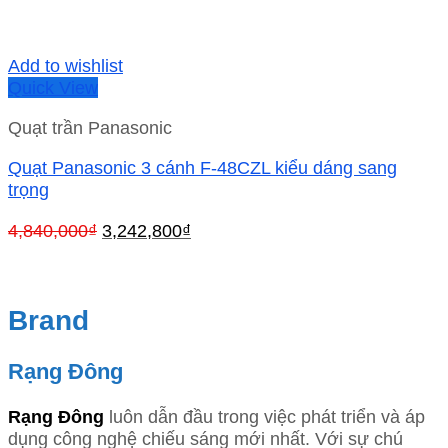
Add to wishlist
Quick View
Quạt trần Panasonic
Quạt Panasonic 3 cánh F-48CZL kiểu dáng sang
trọng
Giá
Giá
4,840,000
₫
3,242,800
₫
gốc
hiện
là:
tại
4,840,000₫.
là:
Brand
3,242,800₫.
Rạng Đông
Rạng Đông
luôn dẫn đầu trong việc phát triển và áp
dụng công nghệ chiếu sáng mới nhất. Với sự chú