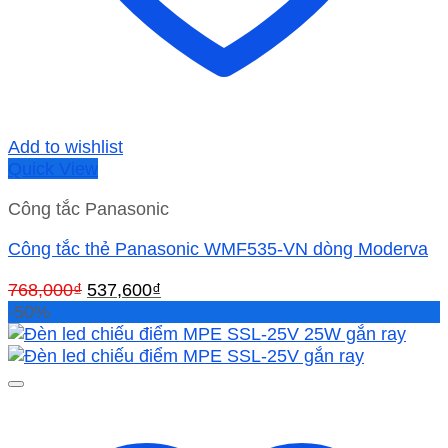
Add to wishlist
Quick View
Công tắc Panasonic
Công tắc thẻ Panasonic WMF535-VN dòng Moderva
Giá
Giá
768,000
₫
537,600
₫
gốc
hiện
-50%
là:
tại
768,000₫.
là:
537,600₫.