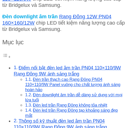
từ Bridgelux và Samsung.
Đèn downlight âm trần
Rạng Đông 12W PN04
160×160/12W
chip LED tiết kiệm năng lượng cao cấp
từ Bridgelux và Samsung.
Mục lục
Điểm nổi bật đèn led âm trần PN04 110×110/9W
Rạng Đông 9W ánh sáng trắng
Đèn trần thạch cao Rạng Đông PN04
110×110/9W Panel vuông cho chất lượng ánh sáng
hoàn hảo
Đèn downlight âm trần dễ dàng sử dụng với mọi
lứa tuổi
Đèn led trần Rạng Đông không tỏa nhiệt
Đèn led trần Rạng Đông tạo khoảng sáng đẹp
mắt
Thông số kỹ thuật đèn led âm trần PN04
110×110/9W Rạng Đông 9W ánh sáng trắng