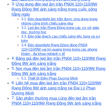
Ứng dụng đèn led âm trần PN04 110×110/9W
Rạng Đông 9W ánh sáng trắng trong cuộc sống
hằng ngày
Đèn downlight âm trần được ứng dụng trong
những công trình chiếu sáng như
Led âm trần Rạng Đông trong các cơ sở giáo
dục, trường học
Đèn trần thạch cao chiếu sáng tiệc tùng và sự
kiện
Đèn downlight Rạng Đông đóng PN04
110×110/9W vai trọ quang trọng trong các phong
khám , đa khoa nghành y tế
Bảng giá đèn led âm trần PN04 110×110/9W Rạng
Đông 9W ánh sáng trắng
Nơi mua đèn led âm trần PN04 110×110/9W Rạng
Đông 9W ánh sáng trắng
Thiết Bị Điện Phan Dương Minh
Liên hệ mua đèn led âm trần PN04 110×110/9W
Rạng Đông 9W ánh sáng trắng tại Đại Lý Phan
Dương Minh
Sản phẩm thường mua cùng đèn led âm trần
PN04 110×110/9W Rạng Đông 9W ánh sáng trắng