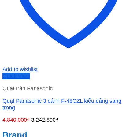
Add to wishlist
Quick View
Quạt trần Panasonic
Quạt Panasonic 3 cánh F-48CZL kiểu dáng sang
trọng
Giá
Giá
4,840,000
₫
3,242,800
₫
gốc
hiện
là:
tại
Brand