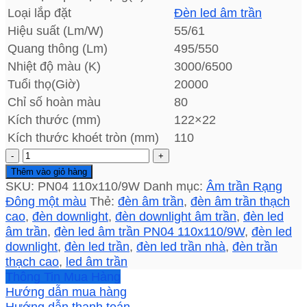
Loại lắp đặt
Đèn led âm trần
Hiệu suất (Lm/W)
55/61
Quang thông (Lm)
495/550
Nhiệt độ màu (K)
3000/6500
Tuổi thọ(Giờ)
20000
Chỉ số hoàn màu
80
Kích thước (mm)
122×22
Kích thước khoét tròn (mm)
110
Đèn
led
Thêm vào giỏ hàng
âm
SKU:
PN04 110x110/9W
Danh mục:
Âm trần Rạng
trần
Đông một màu
Thẻ:
đèn âm trần
,
đèn âm trần thạch
PN04
cao
,
đèn downlight
,
đèn downlight âm trần
,
đèn led
110x110/9W
âm trần
,
đèn led âm trần PN04 110x110/9W
,
đèn led
Rạng
downlight
,
đèn led trần
,
đèn led trần nhà
,
đèn trần
Đông
thạch cao
,
led âm trần
9W
Thông Tin Mua Hàng
ánh
Hướng dẫn mua hàng
sáng
Hướng dẫn thanh toán