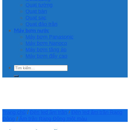
Quạt tường
Quạt bàn
Quạt sạc
Quạt đảo trần
Máy bơm nước
Máy bơm Panasonic
Máy bơm Nanoco
Máy bơm tăng áp
Máy bơm đẩy cao
Tìm
kiếm:
Trang chủ
/
Đèn led âm trần
/
Đèn led âm trần Rạng
Đông
/
Âm trần Rạng Đông một màu