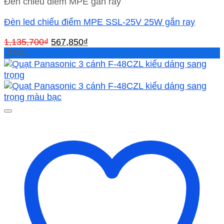
Đèn chiếu điểm MPE gắn rây
Đèn led chiếu điểm MPE SSL-25V 25W gắn ray
Giá
Giá
1,135,700
₫
567,850
₫
gốc
hiện
-33%
là:
tại
1,135,700₫.
là:
567,850₫.