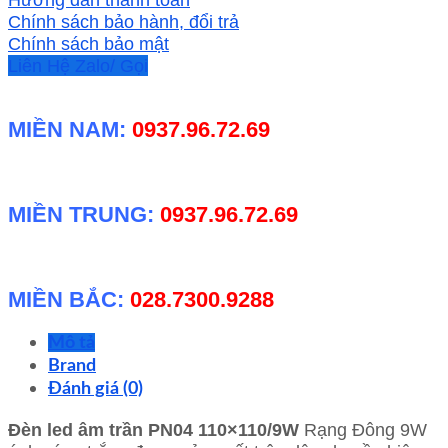
trắng
Chính sách bảo hành, đổi trả
số
Chính sách bảo mật
lượng
Liên Hệ Zalo/ Gọi
MIỀN NAM:
0937.96.72.69
MIỀN TRUNG:
0937.96.72.69
MIỀN BẮC:
028.7300.9288
Mô tả
Brand
Đánh giá (0)
Đèn led âm trần PN04 110×110/9W
Rạng Đông 9W