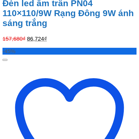
Đèn led âm trần PN04
110×110/9W Rạng Đông 9W ánh
sáng trắng
Giá
Giá
157,680
₫
86,724
₫
gốc
hiện
-45%
là:
tại
157,680₫.
là:
86,724₫.