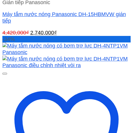
Gián tiếp Panasonic
Máy tắm nước nóng Panasonic DH-15HBMVW gián
tiếp
Giá
Giá
4,420,000
₫
2,740,000
₫
gốc
hiện
-34%
là:
tại
4,420,000₫.
là:
2,740,000₫.