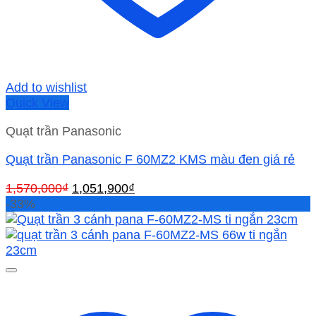
Add to wishlist
Quick View
Quạt trần Panasonic
Quạt trần Panasonic F 60MZ2 KMS màu đen giá rẻ
Giá
Giá
1,570,000
₫
1,051,900
₫
gốc
hiện
-33%
là:
tại
1,570,000₫.
là:
1,051,900₫.