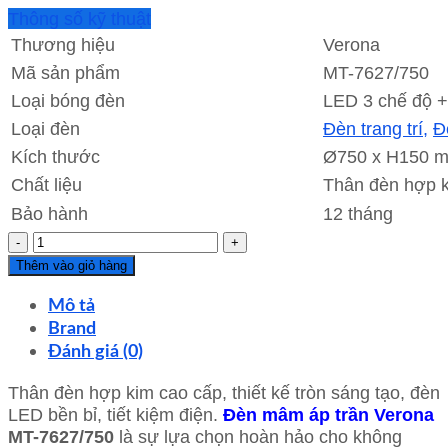
Thông số kỹ thuật
Thương hiệu
Verona
Mã sản phẩm
MT-7627/750
Loại bóng đèn
LED 3 chế độ +
Loại đèn
Đèn trang trí,
Đ
Kích thước
Ø750 x H150 
Chất liệu
Thân đèn hợp k
Bảo hành
12 tháng
Đèn
mâm
Thêm vào giỏ hàng
áp
trần
Mô tả
Verona
Brand
MT-
Đánh giá (0)
7627/750
Thân đèn hợp kim cao cấp, thiết kế tròn sáng tạo, đèn
3
LED bền bỉ, tiết kiệm điện.
Đèn mâm áp trần Verona
vòng
MT-7627/750
là sự lựa chọn hoàn hảo cho không
tròn