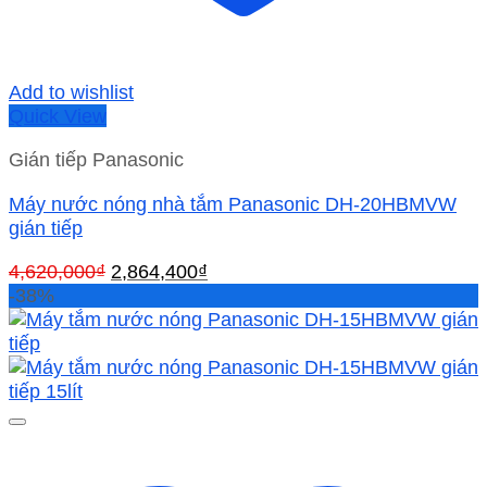
Add to wishlist
Quick View
Gián tiếp Panasonic
Máy nước nóng nhà tắm Panasonic DH-20HBMVW
gián tiếp
Giá
Giá
4,620,000
₫
2,864,400
₫
gốc
hiện
-38%
là:
tại
4,620,000₫.
là:
2,864,400₫.