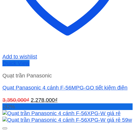
Add to wishlist
Quick View
Quạt trần Panasonic
Quạt Panasonic 4 cánh F-56MPG-GO tiết kiệm điện
Giá
Giá
3,350,000
₫
2,278,000
₫
gốc
hiện
-32%
là:
tại
3,350,000₫.
là:
2,278,000₫.