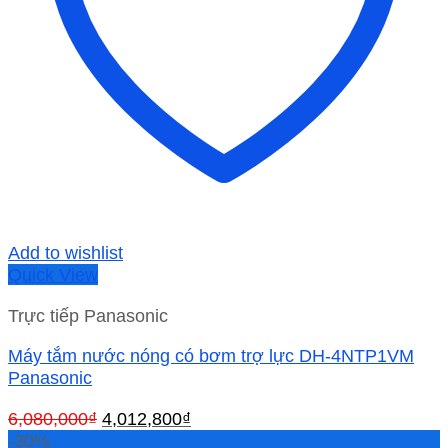
Add to wishlist
Quick View
Trực tiếp Panasonic
Máy tắm nước nóng có bơm trợ lực DH-4NTP1VM
Panasonic
Giá
Giá
6,080,000
₫
4,012,800
₫
gốc
hiện
-30%