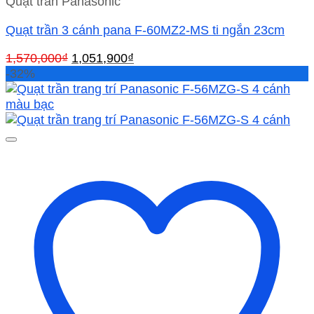
Quạt trần Panasonic
Quạt trần 3 cánh pana F-60MZ2-MS ti ngắn 23cm
Giá
Giá
1,570,000
₫
1,051,900
₫
gốc
hiện
-32%
là:
tại
1,570,000₫.
là:
1,051,900₫.