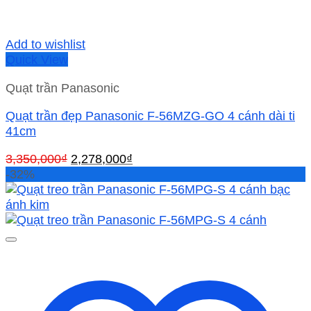
Add to wishlist
Quick View
Quạt trần Panasonic
Quạt trần đẹp Panasonic F-56MZG-GO 4 cánh dài ti
41cm
Giá
Giá
3,350,000
₫
2,278,000
₫
gốc
hiện
-32%
là:
tại
3,350,000₫.
là:
2,278,000₫.