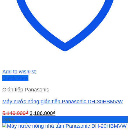
Add to wishlist
Quick View
Gián tiếp Panasonic
Máy nước nóng gián tiếp Panasonic DH-30HBMVW
Giá
Giá
5,140,000
₫
3,186,800
₫
gốc
hiện
-38%
là:
tại