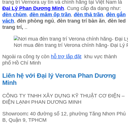
trang trí Vernora uy tín và chính hãng tại Việt Nam là
Đại Lý Phan Dương Minh
. Cung cấp đa dạng như:
đèn chùm
,
đèn mâm ốp trần
,
đèn thả trần
,
đèn gắn
vách
,
đèn phòng ngủ
,
đèn trang trí bàn ăn
,
đèn led
trang trí,
..
Nơi mua đèn trang trí Verona chính hãng- Đại L
Ngoài ra công ty còn
hỗ trợ lắp đặt
khu vực thành
phố Hồ Chí Minh
Liên hệ với Đại lý Verona Phan Dương
Minh
CÔNG TY TNHH XÂY DỰNG KỸ THUẬT CƠ ĐIỆN –
ĐIỆN LẠNH PHAN DƯƠNG MINH
Showroom
:
40 đường số 12, phường Tăng Nhơn Phú
B, Quận 9, TPHCM