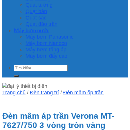
Quạt tường
Quạt bàn
Quạt sạc
Quạt đảo trần
Máy bơm nước
Máy bơm Panasonic
Máy bơm Nanoco
Máy bơm tăng áp
Máy bơm đẩy cao
Tìm
kiếm:
Trang chủ
/
Đèn trang trí
/
Đèn mâm ốp trần
Đèn mâm áp trần Verona MT-
7627/750 3 vòng tròn vàng