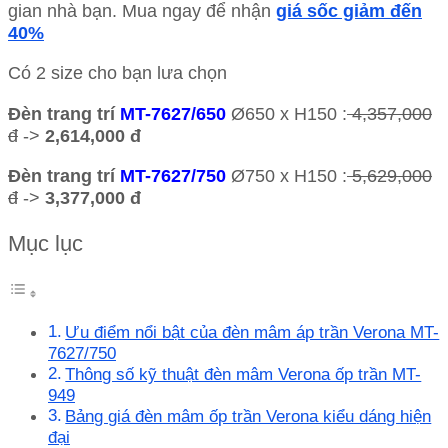
gian nhà bạn. Mua ngay để nhận
giá sốc giảm đến
vàng
40%
số
lượng
Có 2 size cho bạn lưa chọn
Đèn trang trí
MT-7627/650
Ø650 x H150 :
4,357,000
đ
->
2,614,000 đ
Đèn trang trí
MT-7627/750
Ø750 x H150 :
5,629,000
đ
->
3,377,000 đ
Mục lục
Ưu điểm nổi bật của đèn mâm áp trần Verona MT-
7627/750
Thông số kỹ thuật đèn mâm Verona ốp trần MT-
949
Bảng giá đèn mâm ốp trần Verona kiểu dáng hiện
đại