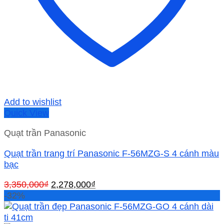
Add to wishlist
Quick View
Quạt trần Panasonic
Quạt trần trang trí Panasonic F-56MZG-S 4 cánh màu
bạc
Giá
Giá
3,350,000
₫
2,278,000
₫
gốc
hiện
-32%
là:
tại
3,350,000₫.
là: