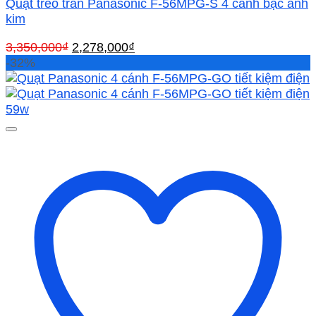
Quạt treo trần Panasonic F-56MPG-S 4 cánh bạc ánh
kim
Giá
Giá
3,350,000
₫
2,278,000
₫
gốc
hiện
-32%
là:
tại
3,350,000₫.
là:
2,278,000₫.