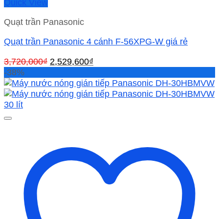
Quick View
Quạt trần Panasonic
Quạt trần Panasonic 4 cánh F-56XPG-W giá rẻ
Giá
Giá
3,720,000
₫
2,529,600
₫
gốc
hiện
-38%
là:
tại
3,720,000₫.
là:
2,529,600₫.