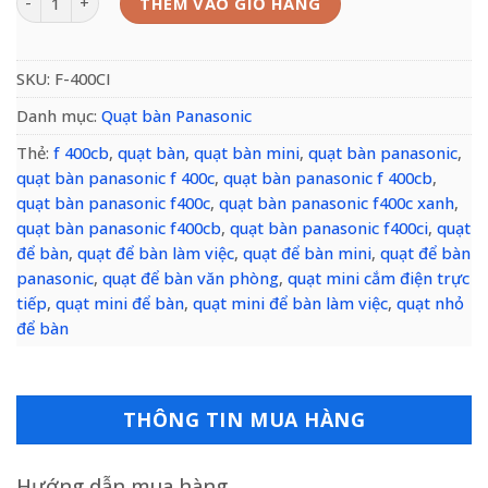
THÊM VÀO GIỎ HÀNG
SKU:
F-400CI
Danh mục:
Quạt bàn Panasonic
Thẻ:
f 400cb
,
quạt bàn
,
quạt bàn mini
,
quạt bàn panasonic
,
quạt bàn panasonic f 400c
,
quạt bàn panasonic f 400cb
,
quạt bàn panasonic f400c
,
quạt bàn panasonic f400c xanh
,
quạt bàn panasonic f400cb
,
quạt bàn panasonic f400ci
,
quạt
để bàn
,
quạt để bàn làm việc
,
quạt để bàn mini
,
quạt để bàn
panasonic
,
quạt để bàn văn phòng
,
quạt mini cắm điện trực
tiếp
,
quạt mini để bàn
,
quạt mini để bàn làm việc
,
quạt nhỏ
để bàn
THÔNG TIN MUA HÀNG
Hướng dẫn mua hàng