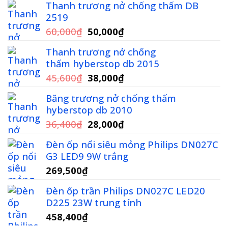
Thanh trương nở chống thấm DB
2519
Giá
Giá
60,000
₫
50,000
₫
gốc
hiện
Thanh trương nở chống
là:
tại
thấm hyberstop db 2015
60,000₫.
là:
Giá
Giá
45,600
₫
38,000
₫
50,000₫.
gốc
hiện
Băng trương nở chống thấm
là:
tại
hyberstop db 2010
45,600₫.
là:
Giá
Giá
36,400
₫
28,000
₫
38,000₫.
gốc
hiện
Đèn ốp nổi siêu mỏng Philips DN027C
là:
tại
G3 LED9 9W trắng
36,400₫.
là:
269,500
₫
28,000₫.
Đèn ốp trần Philips DN027C LED20
D225 23W trung tính
458,400
₫