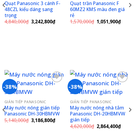
Quạt Panasonic 3 cánh F-
Quạt trần Panasonic F
48CZL kiểu dáng sang
60MZ2 KMS màu đen giá
trọng
rẻ
Giá
Giá
Giá
Giá
4,840,000
₫
3,242,800
₫
1,570,000
₫
1,051,900
₫
gốc
hiện
gốc
hiện
là:
tại
là:
tại
4,840,000₫.
là:
1,570,000₫.
là:
3,242,800₫.
1,051
9,600₫.
-38%
-38%
Add to
Add to
GIÁN TIẾP PANASONIC
GIÁN TIẾP PANASONIC
wishlist
wishlist
Máy nước nóng gián tiếp
Máy nước nóng nhà tắm
Panasonic DH-30HBMVW
Panasonic DH-20HBMVW
gián tiếp
Giá
Giá
5,140,000
₫
3,186,800
₫
gốc
hiện
Giá
Giá
4,620,000
₫
2,864,400
₫
là:
tại
gốc
hiện
5,140,000₫.
là: