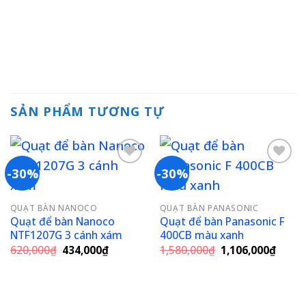
là:
tại
3,186,800₫.
4,620,000₫.
là:
2,864
0,000₫.
SẢN PHẨM TƯƠNG TỰ
-30%
-30%
Add to
Add to
QUẠT BÀN NANOCO
QUẠT BÀN PANASONIC
wishlist
wishlist
Quạt để bàn Nanoco
Quạt để bàn Panasonic F
NTF1207G 3 cánh xám
400CB màu xanh
Giá
Giá
Giá
Giá
620,000
₫
434,000
₫
1,580,000
₫
1,106,000
₫
gốc
hiện
gốc
hiện
là:
tại
là:
tại
620,000₫.
là:
1,580,000₫.
là:
434,000₫.
1,106