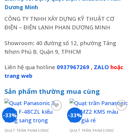
Dương Minh
CÔNG TY TNHH XÂY DỰNG KỸ THUẬT CƠ
ĐIỆN – ĐIỆN LẠNH PHAN DƯƠNG MINH
Showroom
:
40 đường số 12, phường Tăng
Nhơn Phú B, Quận 9, TPHCM
Liên hệ qua hotline
0937967269
,
ZALO
hoặc
trang web
Sản phẩm thường mua cùng
-33%
-33%
Add to
Add to
QUẠT TRẦN PANASONIC
QUẠT TRẦN PANASONIC
wishlist
wishlist