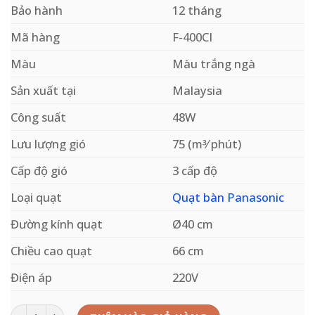
Bảo hành
12 tháng
Mã hàng
F-400CI
Màu
Màu trắng ngà
Sản xuất tại
Malaysia
Công suất
48W
Lưu lượng gió
75 (m3⁄ phút)
Cấp độ gió
3 cấp độ
Loại quạt
Quạt bàn Panasonic
Đường kính quạt
Ø40 cm
Chiều cao quạt
66 cm
Điện áp
220V
Quạt mini để bàn Panasonic F-400CI màu trắng ngà số lượng