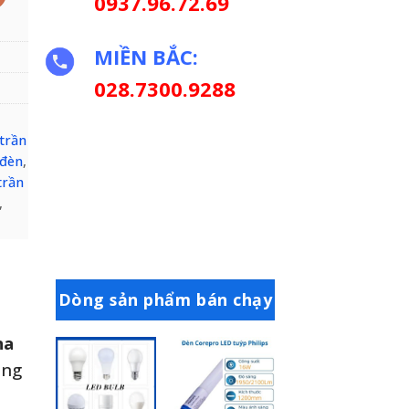
0937.96.72.69
MIỀN BẮC:
028.7300.9288
 trần
 đèn
,
trần
,
Dòng sản phẩm bán chạy
na
ông