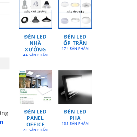
ĐÈN LED
ĐÈN LED
NHÀ
ỐP TRẦN
XƯỞNG
174 SẢN PHẨM
44 SẢN PHẨM
ĐÈN LED
ĐÈN LED
ãng
PANEL
PHA
m
OFFICE
135 SẢN PHẨM
28 SẢN PHẨM