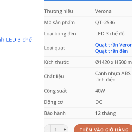
ộ
Thương hiệu
Verona
Mã sản phẩm
QT-2536
Loại bóng đèn
LED 3 chế độ
Quạt trần Vero
.
Loại quạt
Quạt trần đèn
Kích thước
Ø1420 x H500 
Add to
Cánh nhựa ABS
wishlist
Chất liệu
tĩnh điện
Công suất
40W
Động cơ
DC
Bảo hành
12 tháng
Quạt trần QT-2536 Verona 5 cánh LED 3 chế 
THÊM VÀO GIỎ HÀNG