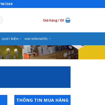
7967269
Giỏ hàng /
0
₫
QUẠT ĐIỆN
MÁY BƠM NƯỚC
THÔNG TIN MUA HÀNG