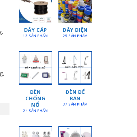
DÂY CÁP
DÂY ĐIỆN
g.
13 SẢN PHẨM
25 SẢN PHẨM
g,
ĐÈN
ĐÈN ĐỂ
CHỐNG
BÀN
NỔ
37 SẢN PHẨM
24 SẢN PHẨM