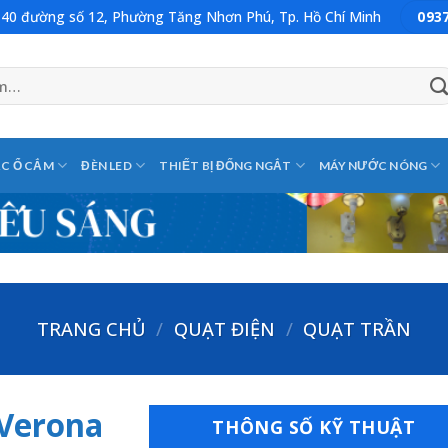
: 40 đường số 12, Phường Tăng Nhơn Phú, Tp. Hồ Chí Minh
093
C Ổ CẮM
ĐÈN LED
THIẾT BỊ ĐỐNG NGẮT
MÁY NƯỚC NÓNG
TRANG CHỦ
/
QUẠT ĐIỆN
/
QUẠT TRẦN
 Verona
THÔNG SỐ KỸ THUẬT