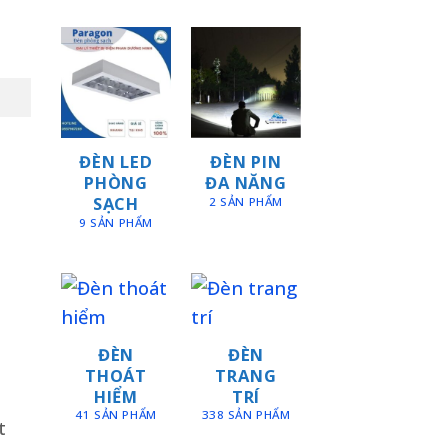
ĐÈN LED
ĐÈN PIN
PHÒNG
ĐA NĂNG
SẠCH
2 SẢN PHẨM
9 SẢN PHẨM
ĐÈN
ĐÈN
THOÁT
TRANG
HIỂM
TRÍ
41 SẢN PHẨM
338 SẢN PHẨM
t