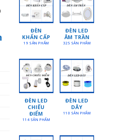
h
ĐÈN
ĐÈN LED
h
KHẨN CẤP
ÂM TRẦN
19 SẢN PHẨM
325 SẢN PHẨM
ĐÈN LED
ĐÈN LED
CHIẾU
DÂY
ĐIỂM
110 SẢN PHẨM
114 SẢN PHẨM