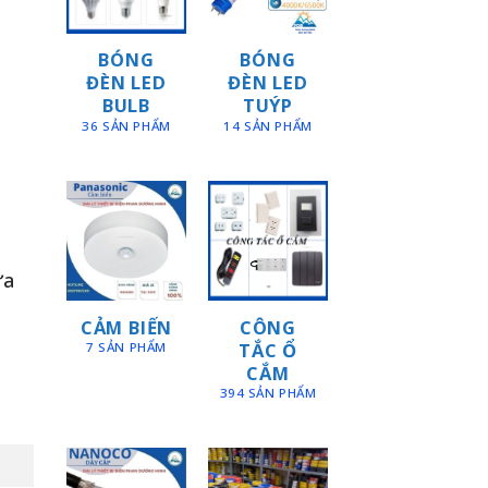
BÓNG
BÓNG
ĐÈN LED
ĐÈN LED
BULB
TUÝP
36 SẢN PHẨM
14 SẢN PHẨM
ữa
CẢM BIẾN
CÔNG
TẮC Ổ
7 SẢN PHẨM
CẮM
394 SẢN PHẨM