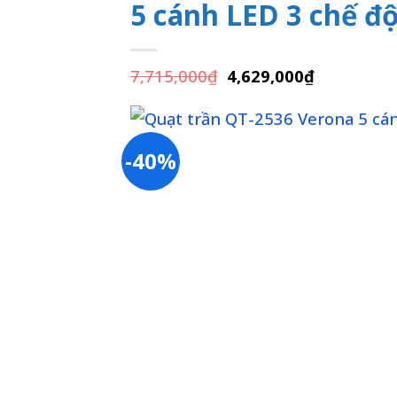
5 cánh LED 3 chế đ
Giá
Giá
7,715,000
₫
4,629,000
₫
gốc
hiện
là:
tại
7,715,000₫.
là:
4,629,000₫
-40%